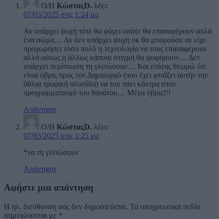
Ο/Η
ΚώσταςD.
λέει:
07/03/2025 στις 1:24 μμ
Αν υπάρχει ψυχή τότε θα φύγει οπότε θα επαναφέρουν απλά
ένα σώμα… Αν δεν υπάρχει ψυχή οκ θα μπορούσε αν είχε
προχωρήσει τόσο πολύ η τεχνολογία να τους επαναφέρουν
αλλά ούτως η άλλως κάποια στιγμή θα ψοφήσουν… Δεν
υπάρχει περίπτωση τη γλιτώσουν… Και επίσης θεωρώ ότι
είναι ύβρις προς τον Δημιουργό (που έχει φτιάξει αυτήν την
άθλια τροφική αλυσίδα) να του πάει κόντρα στον
προγραμματισμό του θανάτου… Μέγα ύβρις!!!
Απάντηση
Ο/Η
ΚώσταςD.
λέει:
07/03/2025 στις 1:25 μμ
*να τη γλιτώσουν
Απάντηση
Αφήστε μια απάντηση
Η ηλ. διεύθυνση σας δεν δημοσιεύεται.
Τα υποχρεωτικά πεδία
σημειώνονται με
*