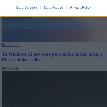
Data Deletion
Data Access
Privacy Policy
PC / Laptop
Τα Windows 11 δεν συστήνουν πλέον 32GB, αλλά η
Microsoft δεν πείθει
08/08/2026