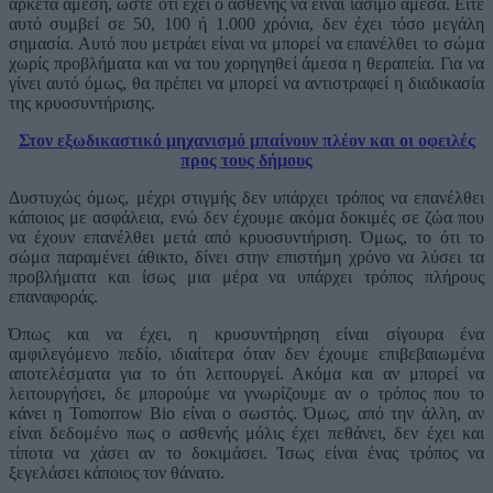
αρκετά άμεση, ώστε ότι έχει ο ασθενής να είναι ιάσιμο άμεσα. Είτε
αυτό συμβεί σε 50, 100 ή 1.000 χρόνια, δεν έχει τόσο μεγάλη
σημασία. Αυτό που μετράει είναι να μπορεί να επανέλθει το σώμα
χωρίς προβλήματα και να του χορηγηθεί άμεσα η θεραπεία. Για να
γίνει αυτό όμως, θα πρέπει να μπορεί να αντιστραφεί η διαδικασία
της κρυοσυντήρισης.
Στον εξωδικαστικό μηχανισμό μπαίνουν πλέον και οι οφειλές
προς τους δήμους
Δυστυχώς όμως, μέχρι στιγμής δεν υπάρχει τρόπος να επανέλθει
κάποιος με ασφάλεια, ενώ δεν έχουμε ακόμα δοκιμές σε ζώα που
να έχουν επανέλθει μετά από κρυοσυντήριση. Όμως, το ότι το
σώμα παραμένει άθικτο, δίνει στην επιστήμη χρόνο να λύσει τα
προβλήματα και ίσως μια μέρα να υπάρχει τρόπος πλήρους
επαναφοράς.
Όπως και να έχει, η κρυσυντήρηση είναι σίγουρα ένα
αμφιλεγόμενο πεδίο, ιδιαίτερα όταν δεν έχουμε επιβεβαιωμένα
αποτελέσματα για το ότι λειτουργεί. Ακόμα και αν μπορεί να
λειτουργήσει, δε μπορούμε να γνωρίζουμε αν ο τρόπος που το
κάνει η Tomorrow Bio είναι ο σωστός. Όμως, από την άλλη, αν
είναι δεδομένο πως ο ασθενής μόλις έχει πεθάνει, δεν έχει και
τίποτα να χάσει αν το δοκιμάσει. Ίσως είναι ένας τρόπος να
ξεγελάσει κάποιος τον θάνατο.