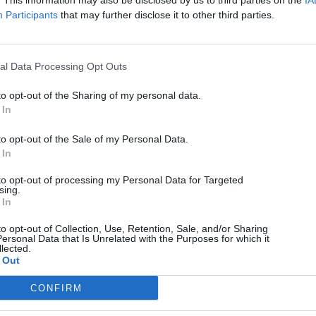
. This information may also be disclosed by us to third parties on the
IA
Participants
that may further disclose it to other third parties.
Science
al Data Processing Opt Outs
Αυτό είναι το «Σκουλήκι του Διαβόλου» και αλλάζει
όσα γνωρίζαμε για τη ζωή. Οι άνθρωποι δεν
to opt-out of the Sharing of my personal data.
κυβερνάμε τον κόσμο
 In
08/08/2026
to opt-out of the Sale of my Personal Data.
 In
to opt-out of processing my Personal Data for Targeted
sing.
 In
to opt-out of Collection, Use, Retention, Sale, and/or Sharing
ersonal Data that Is Unrelated with the Purposes for which it
lected.
 Out
CONFIRM