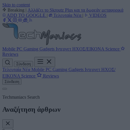
Skip to content
Breaking
|
Αλλάζει το Skroutz Plus και τα δωρεάν μεταφορικά
ADD TO GOOGLE
|
Τελευταία Νέα
|
VIDEOS
Mobile
PC
Gaming
Gadgets
Ιντερνετ
ΗΧΟΣ/ΕΙΚΟΝΑ
Science
Reviews
Σύνδεση
Τελευταία Νέα
Mobile
PC
Gaming
Gadgets
Ιντερνετ
ΗΧΟΣ/
ΕΙΚΟΝΑ
Science
Reviews
Σύνδεση
Techmaniacs Search
Αναζήτηση άρθρων