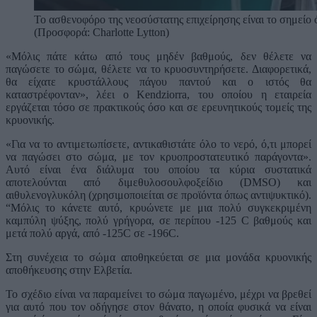
Το ασθενοφόρο της νεοσύστατης επιχείρησης είναι το σημείο 
(Προσφορά: Charlotte Lytton)
«Μόλις πάτε κάτω από τους μηδέν βαθμούς, δεν θέλετε να
παγώσετε το σώμα, θέλετε να το κρυοσυντηρήσετε. Διαφορετικά,
θα είχατε κρυστάλλους πάγου παντού και ο ιστός θα
καταστρέφονταν», λέει ο Kendziorra, του οποίου η εταιρεία
εργάζεται τόσο σε πρακτικούς όσο και σε ερευνητικούς τομείς της
κρυονικής.
«Για να το αντιμετωπίσετε, αντικαθιστάτε όλο το νερό, ό,τι μπορεί
να παγώσει στο σώμα, με τον κρυοπροστατευτικό παράγοντα».
Αυτό είναι ένα διάλυμα του οποίου τα κύρια συστατικά
αποτελούνται από διμεθυλοσουλφοξείδιο (DMSO) και
αιθυλενογλυκόλη (χρησιμοποιείται σε προϊόντα όπως αντιψυκτικό).
“Μόλις το κάνετε αυτό, κρυώνετε με μια πολύ συγκεκριμένη
καμπύλη ψύξης, πολύ γρήγορα, σε περίπου -125 C βαθμούς και
μετά πολύ αργά, από -125C σε -196C.
Στη συνέχεια το σώμα αποθηκεύεται σε μια μονάδα κρυονικής
αποθήκευσης στην Ελβετία.
Το σχέδιο είναι να παραμείνει το σώμα παγωμένο, μέχρι να βρεθεί
για αυτό που τον οδήγησε στον θάνατο, η οποία φυσικά να είναι