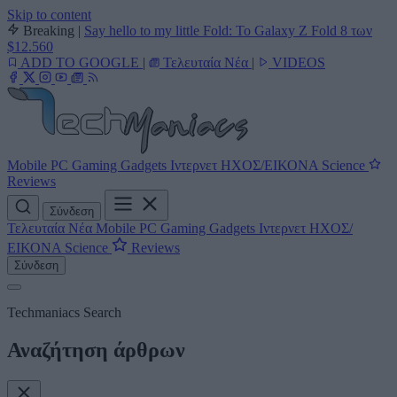
Skip to content
Breaking
|
Say hello to my little Fold: Το Galaxy Z Fold 8 των
$12.560
ADD TO GOOGLE
|
Τελευταία Νέα
|
VIDEOS
Mobile
PC
Gaming
Gadgets
Ιντερνετ
ΗΧΟΣ/ΕΙΚΟΝΑ
Science
Reviews
Σύνδεση
Τελευταία Νέα
Mobile
PC
Gaming
Gadgets
Ιντερνετ
ΗΧΟΣ/
ΕΙΚΟΝΑ
Science
Reviews
Σύνδεση
Techmaniacs Search
Αναζήτηση άρθρων