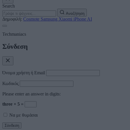
Search
Αναζήτηση
Δημοφιλή:
Cosmote
Samsung
Xiaomi
iPhone
AI
Techmaniacs
Σύνδεση
Όνομα χρήστη ή Email
Κωδικός
Please enter an answer in digits:
three × 5 =
Να με θυμάσαι