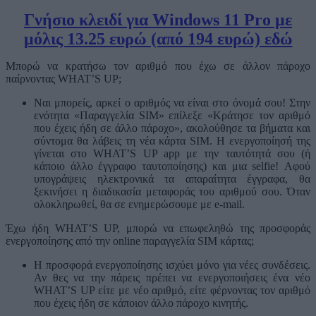
Γνήσιο κλειδί για Windows 11 Pro με
μόλις 13.25 ευρώ (από 194 ευρώ) εδώ
Μπορώ να κρατήσω τον αριθμό που έχω σε άλλον πάροχο
παίρνοντας WHAT’S UP;
Ναι μπορείς, αρκεί ο αριθμός να είναι στο όνομά σου! Στην
ενότητα «Παραγγελία SIM» επίλεξε «Κράτησε τον αριθμό
που έχεις ήδη σε άλλο πάροχο», ακολούθησε τα βήματα και
σύντομα θα λάβεις τη νέα κάρτα SIM. Η ενεργοποίησή της
γίνεται στο WHAT’S UP app με την ταυτότητά σου (ή
κάποιο άλλο έγγραφο ταυτοποίησης) και μια selfie! Αφού
υπογράψεις ηλεκτρονικά τα απαραίτητα έγγραφα, θα
ξεκινήσει η διαδικασία μεταφοράς του αριθμού σου. Όταν
ολοκληρωθεί, θα σε ενημερώσουμε με e-mail.
Έχω ήδη WHAT’S UP, μπορώ να επωφεληθώ της προσφοράς
ενεργοποίησης από την online παραγγελία SIM κάρτας;
Η προσφορά ενεργοποίησης ισχύει μόνο για νέες συνδέσεις.
Αν θες να την πάρεις πρέπει να ενεργοποιήσεις ένα νέο
WHAT’S UP είτε με νέο αριθμό, είτε φέρνοντας τον αριθμό
που έχεις ήδη σε κάποιον άλλο πάροχο κινητής.