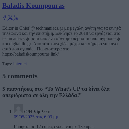
Baladis Koumpouras
Editor in Chief @ techmaniacs.gr με μεγάλη αγάπη για τα κινητά
τηλέφωνα και την επιστήμη. Ξεκίνησε το 2018 να εργάζεται στο
techmaniacs.gr μετά από ένα σύντομο πέρασμα από myphone.gr
και digitallife.gr. Από τότε συνεχίζει μέχρι και σήμερα να κάνει
αυτό που αγαπάει. Περισσότερα στο
https://baladiskoumpouras.link/
Tags:
internet
5 comments
5 απαντήσεις στο “Το What’s UP τα δίνει όλα
απεριόριστα σε όλη την Ελλάδα!”
Ο/Η
Vip
λέει:
09/05/2025 στις 6:09 μμ
Γραφετε με 12 ευρω, ενω είναι με 13 ευρω.