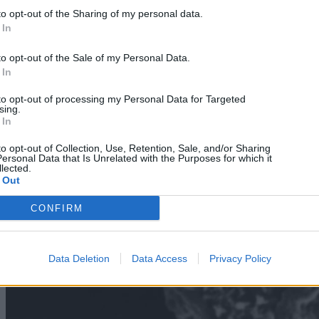
to opt-out of the Sharing of my personal data.
 In
Technology
to opt-out of the Sale of my Personal Data.
 In
Mobile Internet με κάρτα: Δεν συμφέρει
to opt-out of processing my Personal Data for Targeted
08/08/2026
sing.
 In
to opt-out of Collection, Use, Retention, Sale, and/or Sharing
ersonal Data that Is Unrelated with the Purposes for which it
lected.
 Out
CONFIRM
Data Deletion
Data Access
Privacy Policy