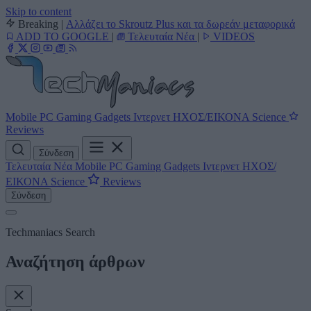
Skip to content
Breaking
|
Αλλάζει το Skroutz Plus και τα δωρεάν μεταφορικά
ADD TO GOOGLE
|
Τελευταία Νέα
|
VIDEOS
Mobile
PC
Gaming
Gadgets
Ιντερνετ
ΗΧΟΣ/ΕΙΚΟΝΑ
Science
Reviews
Σύνδεση
Τελευταία Νέα
Mobile
PC
Gaming
Gadgets
Ιντερνετ
ΗΧΟΣ/
ΕΙΚΟΝΑ
Science
Reviews
Σύνδεση
Techmaniacs Search
Αναζήτηση άρθρων