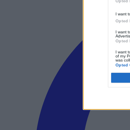
Opted 
I want t
Opted 
I want 
Advertis
Opted 
I want t
of my P
was col
Opted 