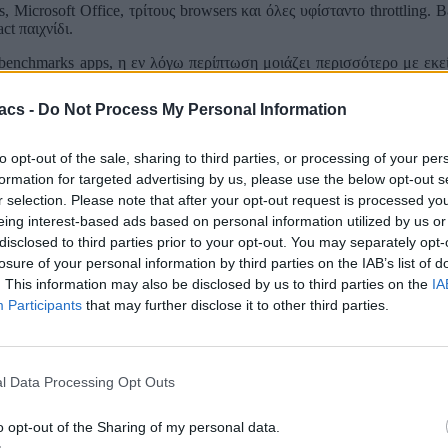
Microsoft Office, τρίτους browsers και όλες υφίσταντο throttling. Β
ct παιχνίδι.
 benchmarks apps, η εν λόγω περίπτωση μοιάζει περισσότερο με εκείν
διαβάσεις το πλήρες άρθρο του Anandtech
εδώ
acs -
Do Not Process My Personal Information
decisions based on application identifiers rather than application beha
enchmark chart.
https://t.co/G40wmWeg7o
to opt-out of the sale, sharing to third parties, or processing of your per
formation for targeted advertising by us, please use the below opt-out s
r selection. Please note that after your opt-out request is processed y
eing interest-based ads based on personal information utilized by us or
disclosed to third parties prior to your opt-out. You may separately opt-
losure of your personal information by third parties on the IAB’s list of
. This information may also be disclosed by us to third parties on the
IA
ρώτοι όλα τα τεχνολογικά νέα, ή προσθέστε μας στον RSS feed reader
Participants
that may further disclose it to other third parties.
l Data Processing Opt Outs
o opt-out of the Sharing of my personal data.