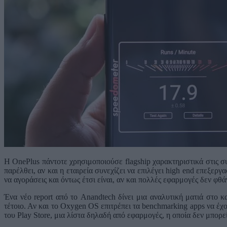
H OnePlus πάντοτε χρησιμοποιούσε flagship χαρακτηριστικά στις συ
παρέλθει, αν και η εταιρεία συνεχίζει να επιλέγει high end επεξε
να αγοράσεις και όντως έτσι είναι, αν και πολλές εφαρμογές δεν φθά
Ένα νέο report από το Anandtech δίνει μια αναλυτική ματιά στο 
τέτοιο. Αν και το Oxygen OS επιτρέπει τα benchmarking apps να έ
του Play Store, μια λίστα δηλαδή από εφαρμογές, η οποία δεν μπορεί 