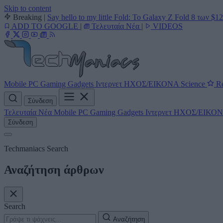
Skip to content
Breaking
|
Say hello to my little Fold: Το Galaxy Z Fold 8 των $1
ADD TO GOOGLE
|
Τελευταία Νέα
|
VIDEOS
Mobile
PC
Gaming
Gadgets
Ιντερνετ
ΗΧΟΣ/ΕΙΚΟΝΑ
Science
Re
Σύνδεση
Τελευταία Νέα
Mobile
PC
Gaming
Gadgets
Ιντερνετ
ΗΧΟΣ/ΕΙΚΟ
Σύνδεση
Techmaniacs Search
Αναζήτηση άρθρων
Search
Αναζήτηση