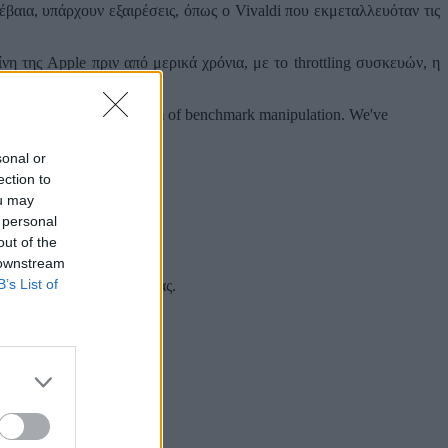
έβαια, υπάρχουν εξαιρέσεις, όπως ο Vivaldi που εκμεταλλευόταν τις
η της Apple πριν από μερικά χρόνια, με το throttling συσκευών, η
vior. We view this as a form of benchmark manipulation. We've
sonal or
ection to
ou may
 personal
out of the
 downstream
B’s List of
 και στα social media σας.