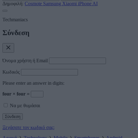
Δημοφιλή:
Cosmote
Samsung
Xiaomi
iPhone
AI
Techmaniacs
Σύνδεση
Όνομα χρήστη ή Email
Κωδικός
Please enter an answer in digits:
four × four =
Να με θυμάσαι
Ξεχάσατε τον κωδικό σας;
Αρχική
Technology
Mobile
Smartphones
Android