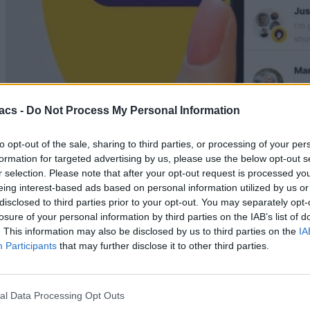
acs -
Do Not Process My Personal Information
to opt-out of the sale, sharing to third parties, or processing of your per
Android
formation for targeted advertising by us, please use the below opt-out s
Sunbird: Κάνει το ντεμπούτο του στο Android και
r selection. Please note that after your opt-out request is processed y
φέρνει το iMessage
eing interest-based ads based on personal information utilized by us or
disclosed to third parties prior to your opt-out. You may separately opt-
05/08/2026
losure of your personal information by third parties on the IAB’s list of
. This information may also be disclosed by us to third parties on the
IA
Participants
that may further disclose it to other third parties.
al Data Processing Opt Outs