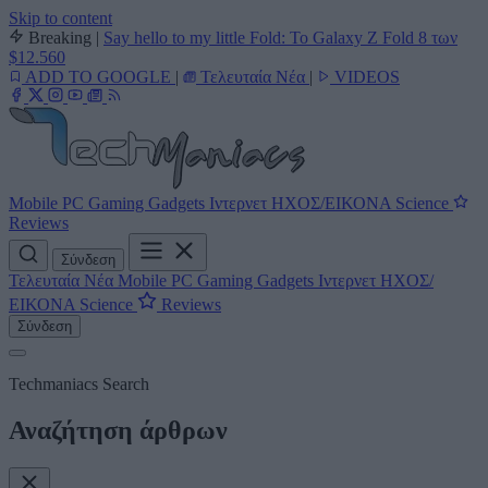
Skip to content
Breaking
|
Say hello to my little Fold: Το Galaxy Z Fold 8 των
$12.560
ADD TO GOOGLE
|
Τελευταία Νέα
|
VIDEOS
Mobile
PC
Gaming
Gadgets
Ιντερνετ
ΗΧΟΣ/ΕΙΚΟΝΑ
Science
Reviews
Σύνδεση
Τελευταία Νέα
Mobile
PC
Gaming
Gadgets
Ιντερνετ
ΗΧΟΣ/
ΕΙΚΟΝΑ
Science
Reviews
Σύνδεση
Techmaniacs Search
Αναζήτηση άρθρων