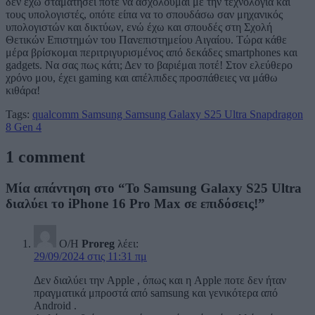
δεν έχω σταματήσει ποτέ να ασχολούμαι με την τεχνολογία και
τους υπολογιστές, οπότε είπα να το σπουδάσω σαν μηχανικός
υπολογιστών και δικτύων, ενώ έχω και σπουδές στη Σχολή
Θετικών Επιστημών του Πανεπιστημείου Αιγαίου. Τώρα κάθε
μέρα βρίσκομαι περιτριγυρισμένος από δεκάδες smartphones και
gadgets. Να σας πως κάτι; Δεν το βαριέμαι ποτέ! Στον ελεύθερο
χρόνο μου, έχει gaming και απέλπιδες προσπάθειες να μάθω
κιθάρα!
Tags:
qualcomm
Samsung
Samsung Galaxy S25 Ultra
Snapdragon
8 Gen 4
1 comment
Μία απάντηση στο “Το Samsung Galaxy S25 Ultra
διαλύει το iPhone 16 Pro Max σε επιδόσεις!”
Ο/Η
Proreg
λέει:
29/09/2024 στις 11:31 πμ
Δεν διαλύει την Apple , όπως και η Apple ποτε δεν ήταν
πραγματικά μπροστά από samsung και γενικότερα από
Android .