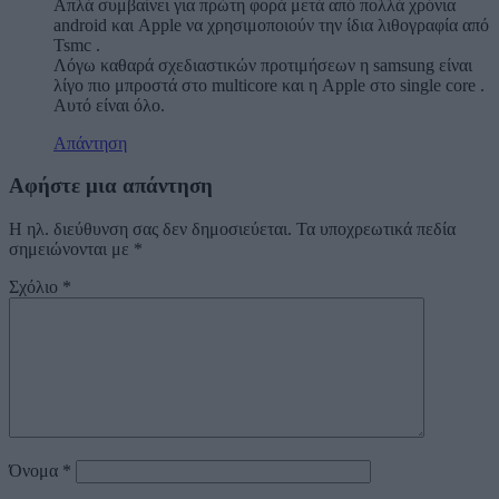
Απλά συμβαίνει για πρώτη φορά μετά από πολλά χρόνια
android και Apple να χρησιμοποιούν την ίδια λιθογραφία από
Tsmc .
Λόγω καθαρά σχεδιαστικών προτιμήσεων η samsung είναι
λίγο πιο μπροστά στο multicore και η Apple στο single core .
Αυτό είναι όλο.
Απάντηση
Αφήστε μια απάντηση
Η ηλ. διεύθυνση σας δεν δημοσιεύεται.
Τα υποχρεωτικά πεδία
σημειώνονται με
*
Σχόλιο
*
Όνομα
*