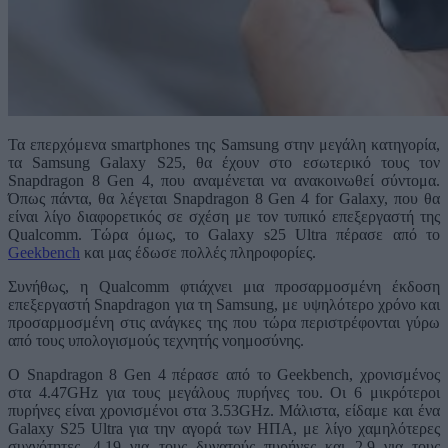
Τα επερχόμενα smartphones της Samsung στην μεγάλη κατηγορία,
τα Samsung Galaxy S25, θα έχουν στο εσωτερικό τους τον
Snapdragon 8 Gen 4, που αναμένεται να ανακοινωθεί σύντομα.
Όπως πάντα, θα λέγεται Snapdragon 8 Gen 4 for Galaxy, που θα
είναι λίγο διαφορετικός σε σχέση με τον τυπικό επεξεργαστή της
Qualcomm. Τώρα όμως, το Galaxy s25 Ultra πέρασε από το
Geekbench
και μας έδωσε πολλές πληροφορίες.
Συνήθως, η Qualcomm φτιάχνει μια προσαρμοσμένη έκδοση
επεξεργαστή Snapdragon για τη Samsung, με υψηλότερο χρόνο και
προσαρμοσμένη στις ανάγκες της που τώρα περιστρέφονται γύρω
από τους υπολογισμούς τεχνητής νοημοσύνης.
O Snapdragon 8 Gen 4 πέρασε από το Geekbench, χρονισμένος
στα 4.47GHz για τους μεγάλους πυρήνες του. Οι 6 μικρότεροι
πυρήνες είναι χρονισμένοι στα 3.53GHz. Μάλιστα, είδαμε και ένα
Galaxy S25 Ultra για την αγορά των ΗΠΑ, με λίγο χαμηλότερες
συχνότητες, 4.19 για τους δυνατούς πυρήνες και 2.9 για τους