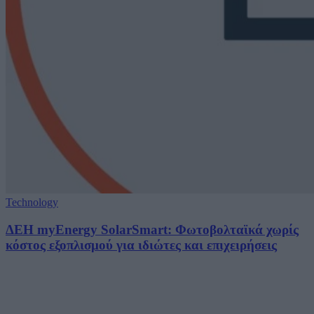
Technology
ΔΕΗ myEnergy SolarSmart: Φωτοβολταϊκά χωρίς
κόστος εξοπλισμού για ιδιώτες και επιχειρήσεις
05/08/2026