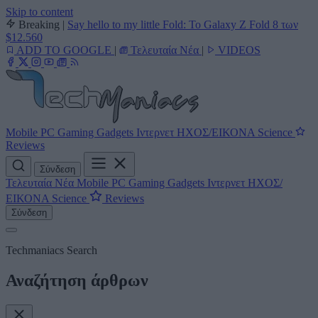
Skip to content
Breaking
|
Say hello to my little Fold: Το Galaxy Z Fold 8 των
$12.560
ADD TO GOOGLE
|
Τελευταία Νέα
|
VIDEOS
Mobile
PC
Gaming
Gadgets
Ιντερνετ
ΗΧΟΣ/ΕΙΚΟΝΑ
Science
Reviews
Σύνδεση
Τελευταία Νέα
Mobile
PC
Gaming
Gadgets
Ιντερνετ
ΗΧΟΣ/
ΕΙΚΟΝΑ
Science
Reviews
Σύνδεση
Techmaniacs Search
Αναζήτηση άρθρων