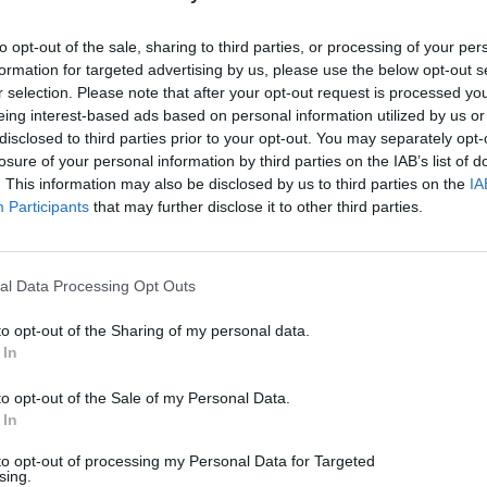
to opt-out of the sale, sharing to third parties, or processing of your per
formation for targeted advertising by us, please use the below opt-out s
r selection. Please note that after your opt-out request is processed y
eing interest-based ads based on personal information utilized by us or
disclosed to third parties prior to your opt-out. You may separately opt-
losure of your personal information by third parties on the IAB’s list of
. This information may also be disclosed by us to third parties on the
IA
Participants
that may further disclose it to other third parties.
al Data Processing Opt Outs
PC / Laptop
to opt-out of the Sharing of my personal data.
Τέλος τα αντίγραφα ασφαλείας φωτογραφιών στο
 In
Google Photos στις 10 Αυγούστου 2026
to opt-out of the Sale of my Personal Data.
07/08/2026
 In
to opt-out of processing my Personal Data for Targeted
sing.