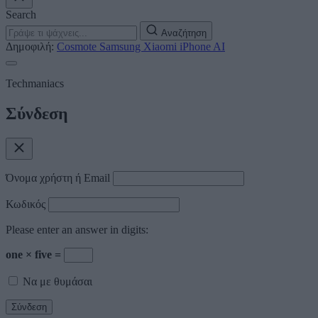
Search
Αναζήτηση
Δημοφιλή:
Cosmote
Samsung
Xiaomi
iPhone
AI
Techmaniacs
Σύνδεση
Όνομα χρήστη ή Email
Κωδικός
Please enter an answer in digits:
one × five =
Να με θυμάσαι