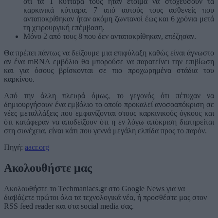
ότι τα Τ κύτταρά τους ήταν έτοιμα να στοχεύσουν τα
καρκινικά κύτταρα. 7 από αυτούς τους ασθενείς που
ανταποκρίθηκαν ήταν ακόμη ζωντανοί έως και 6 χρόνια μετά
τη χειρουργική επέμβαση.
Μόνο 2 από τους 8 που δεν ανταποκρίθηκαν, επέζησαν.
Θα πρέπει πάντως να δείξουμε μια επιφύλαξη καθώς είναι άγνωστο
αν ένα mRNA εμβόλιο θα μπορούσε να παρατείνει την επιβίωση
και για όσους βρίσκονται σε πιο προχωρημένα στάδια του
καρκίνου.
Από την άλλη πλευρά όμως, το γεγονός ότι πέτυχαν να
δημιουργήσουν ένα εμβόλιο το οποίο προκαλεί ανοσοαπόκριση σε
νέες μεταλλάξεις που εμφανίζονται στους καρκινικούς όγκους και
ότι κατάφεραν να αποδείξουν ότι η εν λόγω απόκριση διατηρείται
στη συνέχεια, είναι κάτι που γεννά μεγάλη ελπίδα προς το παρόν.
Πηγή:
aacr.org
Ακολουθήστε μας
Ακολουθήστε το Techmaniacs.gr στο Google News για να
διαβάζετε πρώτοι όλα τα τεχνολογικά νέα, ή προσθέστε μας στον
RSS feed reader και στα social media σας.