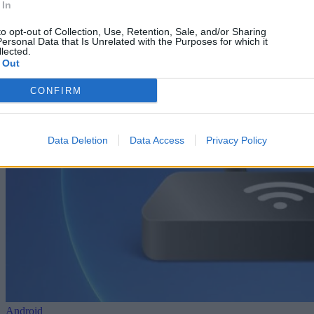
 In
to opt-out of Collection, Use, Retention, Sale, and/or Sharing
ersonal Data that Is Unrelated with the Purposes for which it
lected.
 Out
CONFIRM
Data Deletion
Data Access
Privacy Policy
Android