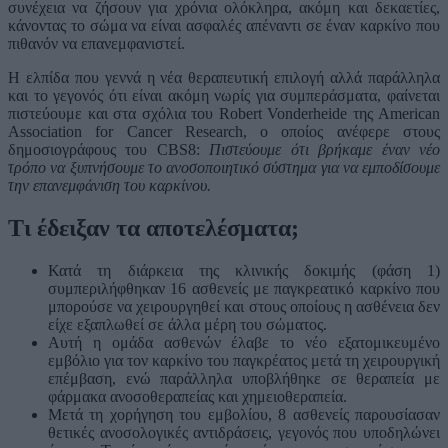
συνέχεια να ζήσουν για χρόνια ολόκληρα, ακόμη και δεκαετίες,
κάνοντας το σώμα να είναι ασφαλές απέναντι σε έναν καρκίνο που
πιθανόν να επανεμφανιστεί.
Η ελπίδα που γεννά η νέα θεραπευτική επιλογή αλλά παράλληλα
και το γεγονός ότι είναι ακόμη νωρίς για συμπεράσματα, φαίνεται
πιστεύουμε και στα σχόλια του Robert Vonderheide της American
Association for Cancer Research, ο οποίος ανέφερε στους
δημοσιογράφους του CBS8:
Πιστεύουμε ότι βρήκαμε έναν νέο
τρόπο να ξυπνήσουμε το ανοσοποιητικό σύστημα για να εμποδίσουμε
την επανεμφάνιση του καρκίνου.
Τι έδειξαν τα αποτελέσματα;
Κατά τη διάρκεια της κλινικής δοκιμής (φάση 1)
συμπεριλήφθηκαν 16 ασθενείς με παγκρεατικό καρκίνο που
μπορούσε να χειρουργηθεί και στους οποίους η ασθένεια δεν
είχε εξαπλωθεί σε άλλα μέρη του σώματος.
Aυτή η ομάδα ασθενών έλαβε το νέο εξατομικευμένο
εμβόλιο για τον καρκίνο του παγκρέατος μετά τη χειρουργική
επέμβαση, ενώ παράλληλα υποβλήθηκε σε θεραπεία με
φάρμακα ανοσοθεραπείας και χημειοθεραπεία.
Μετά τη χορήγηση του εμβολίου, 8 ασθενείς παρουσίασαν
θετικές ανοσολογικές αντιδράσεις, γεγονός που υποδηλώνει