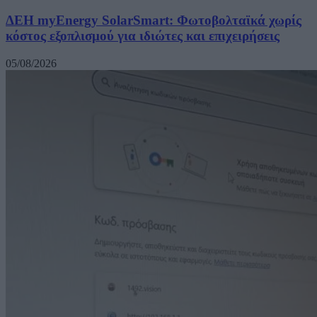
ΔΕΗ myEnergy SolarSmart: Φωτοβολταϊκά χωρίς
κόστος εξοπλισμού για ιδιώτες και επιχειρήσεις
05/08/2026