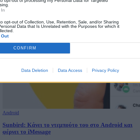
to opt-out of processing my Personal Data for Targeted
sing.
 In
to opt-out of Collection, Use, Retention, Sale, and/or Sharing
ersonal Data that Is Unrelated with the Purposes for which it
lected.
 Out
CONFIRM
Data Deletion
Data Access
Privacy Policy
Android
Sunbird: Κάνει το ντεμπούτο του στο Android και
φέρνει το iMessage