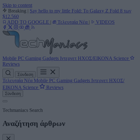
Skip to content
Breaking
|
Say hello to my little Fold: Το Galaxy Z Fold 8 των
$12.560
ADD TO GOOGLE
|
Τελευταία Νέα
|
VIDEOS
Mobile
PC
Gaming
Gadgets
Ιντερνετ
ΗΧΟΣ/ΕΙΚΟΝΑ
Science
Reviews
Σύνδεση
Τελευταία Νέα
Mobile
PC
Gaming
Gadgets
Ιντερνετ
ΗΧΟΣ/
ΕΙΚΟΝΑ
Science
Reviews
Σύνδεση
Techmaniacs Search
Αναζήτηση άρθρων