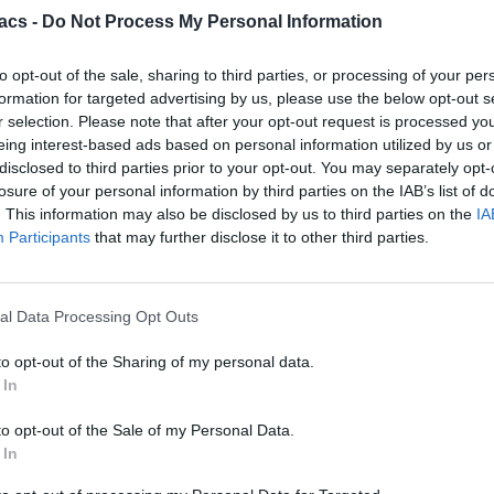
acs -
Do Not Process My Personal Information
to opt-out of the sale, sharing to third parties, or processing of your per
formation for targeted advertising by us, please use the below opt-out s
r selection. Please note that after your opt-out request is processed y
eing interest-based ads based on personal information utilized by us or
disclosed to third parties prior to your opt-out. You may separately opt-
losure of your personal information by third parties on the IAB’s list of
Science
. This information may also be disclosed by us to third parties on the
IA
Participants
that may further disclose it to other third parties.
Το πιο γρήγορο αντικείμενο που δημιούργησε ο
άνθρωπος
05/08/2026
al Data Processing Opt Outs
to opt-out of the Sharing of my personal data.
 In
to opt-out of the Sale of my Personal Data.
 In