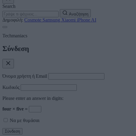
Search
Αναζήτηση
Δημοφιλή:
Cosmote
Samsung
Xiaomi
iPhone
AI
Techmaniacs
Σύνδεση
Όνομα χρήστη ή Email
Κωδικός
Please enter an answer in digits:
four × five =
Να με θυμάσαι