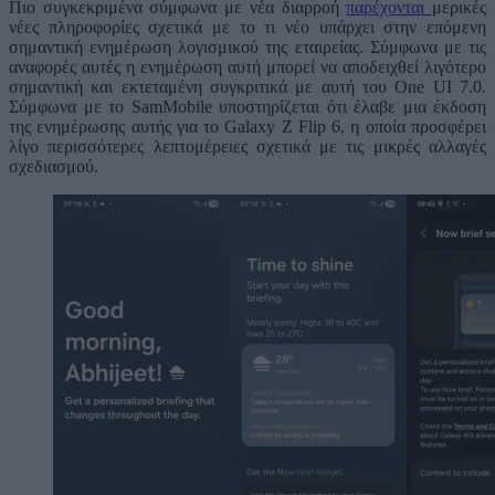
Πιο συγκεκριμένα σύμφωνα με νέα διαρροή
παρέχονται
μερικές
νέες πληροφορίες σχετικά με το τι νέο υπάρχει στην επόμενη
σημαντική ενημέρωση λογισμικού της εταιρείας. Σύμφωνα με τις
αναφορές αυτές η ενημέρωση αυτή μπορεί να αποδειχθεί λιγότερο
σημαντική και εκτεταμένη συγκριτικά με αυτή του One UI 7.0.
Σύμφωνα με το SamMobile υποστηρίζεται ότι έλαβε μια έκδοση
της ενημέρωσης αυτής για το Galaxy Z Flip 6, η οποία προσφέρει
λίγο περισσότερες λεπτομέρειες σχετικά με τις μικρές αλλαγές
σχεδιασμού.