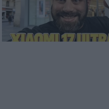
Android
07/03/2026
Xiaomi 17 Unboxing: Ο νέος «βασιλιάς» των
compact ναυαρχίδων;
Dimitrios Amprazis
Μείνε ενημερωμένος