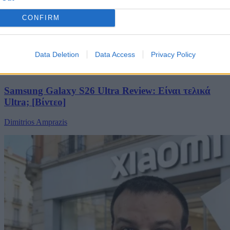
CONFIRM
Data Deletion
Data Access
Privacy Policy
Android
10/03/2026
Samsung Galaxy S26 Ultra Review: Είναι τελικά
Ultra; [Βίντεο]
Dimitrios Amprazis