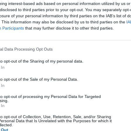
eing interest-based ads based on personal information utilized by us or
Huawei Watch Fit 5 Pro Review: Θα σου κλέψει την
disclosed to third parties prior to your opt-out. You may separately opt-
καρδιά αλλά όχι τα λεφτά
losure of your personal information by third parties on the IAB’s list of
. This information may also be disclosed by us to third parties on the
IA
Dimitrios Amprazis
Participants
that may further disclose it to other third parties.
al Data Processing Opt Outs
to opt-out of the Sharing of my personal data.
 In
to opt-out of the Sale of my Personal Data.
 In
to opt-out of processing my Personal Data for Targeted
sing.
 In
to opt-out of Collection, Use, Retention, Sale, and/or Sharing
ersonal Data that Is Unrelated with the Purposes for which it
lected.
 Out