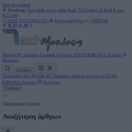
Skip to content
Breaking
|
Say hello to my little Fold: Το Galaxy Z Fold 8 των
$12.560
ADD TO GOOGLE
|
Τελευταία Νέα
|
VIDEOS
Mobile
PC
Gaming
Gadgets
Ιντερνετ
ΗΧΟΣ/ΕΙΚΟΝΑ
Science
Reviews
Σύνδεση
Τελευταία Νέα
Mobile
PC
Gaming
Gadgets
Ιντερνετ
ΗΧΟΣ/
ΕΙΚΟΝΑ
Science
Reviews
Σύνδεση
Techmaniacs Search
Αναζήτηση άρθρων