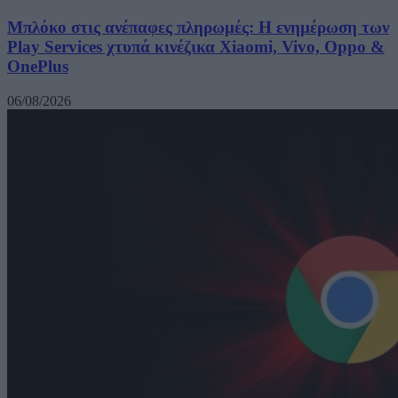
Μπλόκο στις ανέπαφες πληρωμές: Η ενημέρωση των
Play Services χτυπά κινέζικα Xiaomi, Vivo, Oppo &
OnePlus
06/08/2026