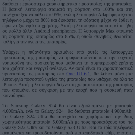
διαθέτει περισσότερα χαρακτηριστικά προστασίας της μπαταρίας.
Η βασική λειτουργία σταματά τη φόρτιση στο 100% και στη
συνέχεια ξεκινά πάλι στο 95%, ενώ η λειτουργία Adapt φορτίζει το
τηλέφωνο μέχρι το 80% και διακόπτει τη φόρτιση μέχρι να έρθει η
ώρα να ξυπνήσει ο χρήστης. Αυτή η λειτουργία παρατηρείται ήδη
σε πολλά άλλα Android smartphones. Η λειτουργία Max σταματά
τη φόρτιση της μπαταρίας στο 85%, η οποία συνήθως θεωρείται
καλή για την υγεία της μπαταρίας.
Υπάρχει η πιθανότητα ορισμένες από αυτές τις λειτουργίες
προστασίας της μπαταρίας να τροφοδοτούνται από την τεχνητή
νοημοσύνη της συσκευής που μαθαίνει τη συμπεριφορά χρήσης
του χρήστη και ενεργεί ανάλογα. Αν αυτά είναι τα χαρακτηριστικά
προστασίας της μπαταρίας στο
One UI 6.1
, θα λείπει μόνο μια
λειτουργία ποσοστού υγείας της μπαταρίας που υπάρχει σε όλα τα
iPhone. Αυτή η λειτουργία δείχνει τη χωρητικότητα της μπαταρίας
που απομένει σε σύγκριση με την εποχή που η συσκευή ήταν
καινούργια.
Το Samsung Galaxy S24 θα είναι εξοπλισμένο με μπαταρία
4.000mAh, ενώ το Galaxy S24+ θα διαθέτει μπαταρία 4.900mAh.
Το Galaxy S24 Ultra θα συνεχίσει να χρησιμοποιεί την ίδιας
χωρητικότητας μπαταρία 5.000mAh με τους προκατόχους του, το
Galaxy S22 Ultra και το Galaxy S23 Ultra. Και τα τρία τηλέφωνα
αναμένεται να τροφοδοτούνται από πιο αποδοτικά chip, οπότε η