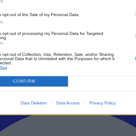
In
o opt-out of the Sale of my Personal Data.
ρώτοι όλα τα τεχνολογικά νέα, ή προσθέστε μας στον RSS feed reader
In
to opt-out of processing my Personal Data for Targeted
ing.
In
o opt-out of Collection, Use, Retention, Sale, and/or Sharing
ersonal Data that Is Unrelated with the Purposes for which it
lected.
Out
CONFIRM
Data Deletion
Data Access
Privacy Policy