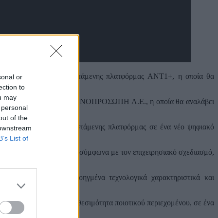
της μετεξέλιξης της υφιστάμενης πλατφόρμας ANT1+, η οποία θα
sonal or
ection to
ou may
ANTENNA GREECE SUPPORT ΜΟΝΟΠΡΟΣΩΠΗ Α.Ε., η οποία θα αναλάβει
 personal
out of the
ι τη μετεξέλιξη της υφιστάμενης πλατφόρμας σε ένα νέο ψηφιακό
 downstream
B’s List of
σε πρόσθετο περιεχόμενο, σύμφωνα με τον επιχειρησιακό σχεδιασμό,
ο, ευκολία χρήσης, προηγμένα τεχνολογικά χαρακτηριστικά και
ώρια παραγωγή και τη διαθεσιμότητα ποιοτικού περιεχομένου, σε ένα