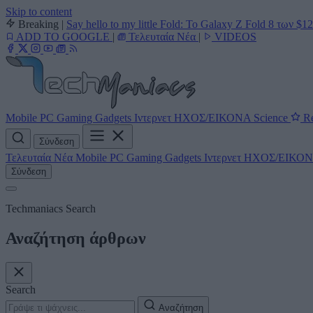
Skip to content
Breaking
|
Say hello to my little Fold: Το Galaxy Z Fold 8 των $1
ADD TO GOOGLE
|
Τελευταία Νέα
|
VIDEOS
Mobile
PC
Gaming
Gadgets
Ιντερνετ
ΗΧΟΣ/ΕΙΚΟΝΑ
Science
Re
Σύνδεση
Τελευταία Νέα
Mobile
PC
Gaming
Gadgets
Ιντερνετ
ΗΧΟΣ/ΕΙΚΟ
Σύνδεση
Techmaniacs Search
Αναζήτηση άρθρων
Search
Αναζήτηση