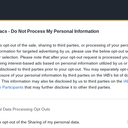
acs -
Do Not Process My Personal Information
χωρούν στη δημιουργία μίας κοινής streaming πλατφόρμας, μέσω 
to opt-out of the sale, sharing to third parties, or processing of your per
formation for targeted advertising by us, please use the below opt-out s
r selection. Please note that after your opt-out request is processed y
tor Oil Hellas εισέρχονται στο μετοχικό σχήμα της εταιρείας 
eing interest-based ads based on personal information utilized by us or
disclosed to third parties prior to your opt-out. You may separately opt-
ιων αρχών, προβλέπει την ισότιμη συμμετοχή των τριών εταίρων κα
losure of your personal information by third parties on the IAB’s list of
. This information may also be disclosed by us to third parties on the
IA
Participants
that may further disclose it to other third parties.
κό περιεχόμενο (όπως Formula 1 και αγώνες F2 και F3), καθώς και 
.
ρία θέασης, με αναβαθμισμένη πρόσβαση σε πλούσιο περιεχόμεν
l Data Processing Opt Outs
ν ανάπτυξη μιας ισχυρής ελληνικής πλατφόρμας, ενισχύοντας την εγχ
o opt-out of the Sharing of my personal data.