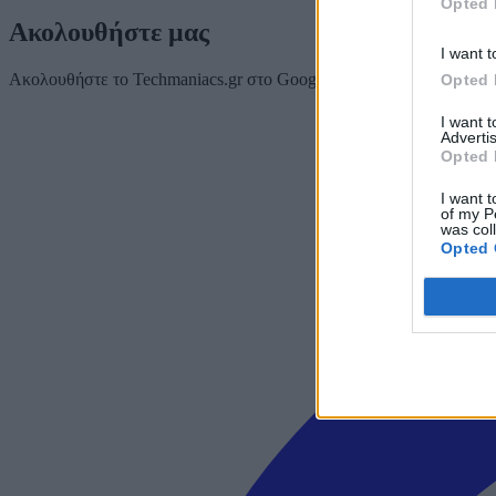
Opted 
Ακολουθήστε μας
I want t
Ακολουθήστε το Techmaniacs.gr στο Google News για να διαβάζετε π
Opted 
I want 
Advertis
Opted 
I want t
of my P
was col
Opted 