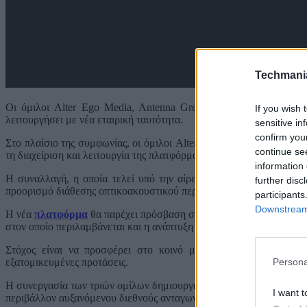
Techmani
Οι όμιλοι Alter Ego Media, Antenna Greece και Motor Oil προ
If you wish 
λειτουργήσει με νέα εταιρική ταυτότητα.
sensitive in
confirm you
Στο πλαίσιο της συμφωνίας, οι όμιλοι Alter Ego Media και Mo
continue se
τη διαχείριση και λειτουργία της πλατφόρμας ANT1+.
information 
Η συναλλαγή, η οποία τελεί υπό την αίρεση έγκρισης των αρμόδ
further disc
προορισμό διάθεσης οπτικοακουστικού περιεχομένου.
participants
Downstream 
Η νέα
πλατφόρμα
θα παρέχει πρόσβαση στο υφιστάμενο αποκλειστι
στον οποίο περιλαμβάνεται και η ανάπτυξη πρωτότυπων παραγωγών
Στόχος είναι να προσφέρει στο κοινό μια ολοκληρωμένη εμπει
Persona
εξατομικευμένες προτάσεις.
Η συνεργασία των τριών ομίλων δημιουργεί τις προϋποθέσεις για τη
I want t
περιβάλλον αυξανόμενου διεθνούς ανταγωνισμού.