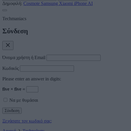
Δημοφιλή:
Cosmote
Samsung
Xiaomi
iPhone
AI
Techmaniacs
Σύνδεση
Όνομα χρήστη ή Email
Κωδικός
Please enter an answer in digits:
five × five =
Να με θυμάσαι
Ξεχάσατε τον κωδικό σας;
Αρχική
Technology