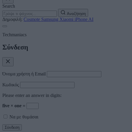
Search
Αναζήτηση
Δημοφιλή:
Cosmote
Samsung
Xiaomi
iPhone
AI
Techmaniacs
Σύνδεση
Όνομα χρήστη ή Email
Κωδικός
Please enter an answer in digits:
five × one =
Να με θυμάσαι