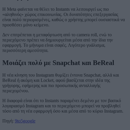
Η Meta φαίνεται να θέλει το Instants να λειτουργεί ως πιο
«αληθινός» χώρος επικοινωνίας. Οι δυνατότητες επεξεργασίας
είναι πολύ περιορισμένες, καθώς ο χρήστης μπορεί ουσιαστικά να
προσθέσει μόνο κείμενο.
Δεν επιτρέπεται η μεταφόρτωση από το camera roll, ενώ το
περιεχόμενο πρέπει να δημιουργείται μέσα από την ίδια την
εφαρμογή. Το μήνυμα είναι σαφές. Λιγότερο γυάλισμα,
περισσότερη αμεσότητα.
Μοιάζει πολύ με Snapchat και BeReal
Η νέα κίνηση του Instagram θυμίζει έντονα Snapchat, αλλά και
BeReal ή ακόμη και Locket, αφού βασίζεται στην ιδέα της
γρήγορης, εφήμερης και πιο προσωπικής ανταλλαγής
περιεχομένου.
Η διαφορά είναι ότι το Instants παραμένει δεμένο με τον βασικό
λογαριασμό Instagram και το περιεχόμενο μπορεί να προβληθεί
τόσο από τη νέα εφαρμογή όσο και μέσα από το κύριο Instagram.
Πηγή:
9to5google