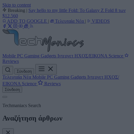
Skip to content
Breaking
|
Say hello to my little Fold: Το Galaxy Z Fold 8 των
$12.560
ADD TO GOOGLE
|
Τελευταία Νέα
|
VIDEOS
Mobile
PC
Gaming
Gadgets
Ιντερνετ
ΗΧΟΣ/ΕΙΚΟΝΑ
Science
Reviews
Σύνδεση
Τελευταία Νέα
Mobile
PC
Gaming
Gadgets
Ιντερνετ
ΗΧΟΣ/
ΕΙΚΟΝΑ
Science
Reviews
Σύνδεση
Techmaniacs Search
Αναζήτηση άρθρων