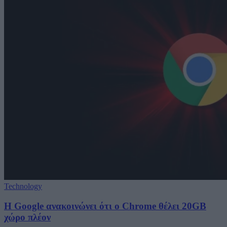
Technology
Η Google ανακοινώνει ότι ο Chrome θέλει 20GB
χώρο πλέον