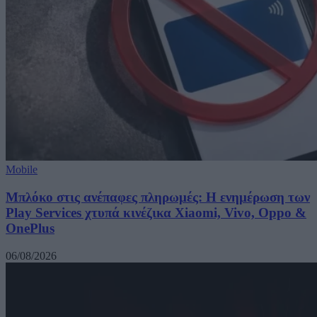
Mobile
Μπλόκο στις ανέπαφες πληρωμές: Η ενημέρωση των
Play Services χτυπά κινέζικα Xiaomi, Vivo, Oppo &
OnePlus
06/08/2026