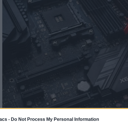
Technology
acs -
Do Not Process My Personal Information
Έρχεται νέο κύμα αυξήσεων στους υπολογιστές: