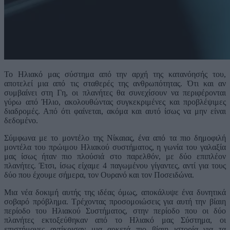
Το Ηλιακό μας σύστημα από την αρχή της κατανόησής του,
αποτελεί μια από τις σταθερές της ανθρωπότητας. Ότι και αν
συμβαίνει στη Γη, οι πλανήτες θα συνεχίσουν να περιφέρονται
γύρω από Ήλιο, ακολουθώντας συγκεκριμένες και προβλέψιμες
διαδρομές. Από ότι φαίνεται, ακόμα και αυτό ίσως να μην είναι
δεδομένο.
Σύμφωνα με το μοντέλο της Νίκαιας, ένα από τα πιο δημοφιλή
μοντέλα του πρώιμου Ηλιακού συστήματος, η γωνία του γαλαξία
μας ίσως ήταν πιο πλούσιά στο παρελθόν, με δύο επιπλέον
πλανήτες. Έτσι, ίσως είχαμε 4 παγωμένου γίγαντες, αντί για τους
δύο που έχουμε σήμερα, τον Ουρανό και τον Ποσειδώνα.
Μια νέα δοκιμή αυτής της ιδέας όμως, αποκάλυψε ένα δυνητικά
σοβαρό πρόβλημα. Τρέχοντας προσομοιώσεις για αυτή την βίαιη
περίοδο του Ηλιακού Συστήματος, στην περίοδο που οι δύο
πλανήτες εκτοξεύθηκαν από το Ηλιακό μας Σύστημα, οι
επιστήμονες αντίκρισαν μια αρκετά πιο βίαιη ιστορία για τα