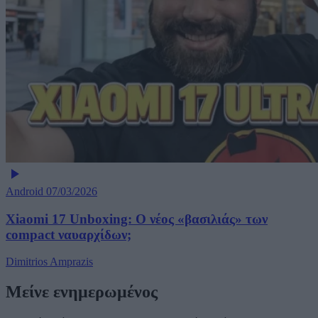
Android
07/03/2026
Xiaomi 17 Unboxing: Ο νέος «βασιλιάς» των
compact ναυαρχίδων;
Dimitrios Amprazis
Μείνε ενημερωμένος