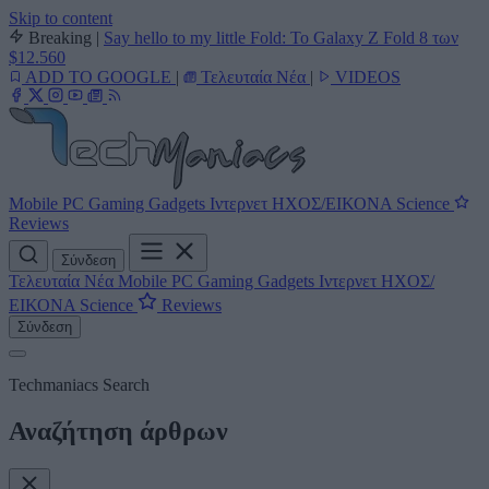
Skip to content
Breaking
|
Say hello to my little Fold: Το Galaxy Z Fold 8 των
$12.560
ADD TO GOOGLE
|
Τελευταία Νέα
|
VIDEOS
Mobile
PC
Gaming
Gadgets
Ιντερνετ
ΗΧΟΣ/ΕΙΚΟΝΑ
Science
Reviews
Σύνδεση
Τελευταία Νέα
Mobile
PC
Gaming
Gadgets
Ιντερνετ
ΗΧΟΣ/
ΕΙΚΟΝΑ
Science
Reviews
Σύνδεση
Techmaniacs Search
Αναζήτηση άρθρων