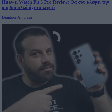
Huawei Watch Fit 5 Pro Review: Θα σου κλέψει την
καρδιά αλλά όχι τα λεφτά
Dimitrios Amprazis