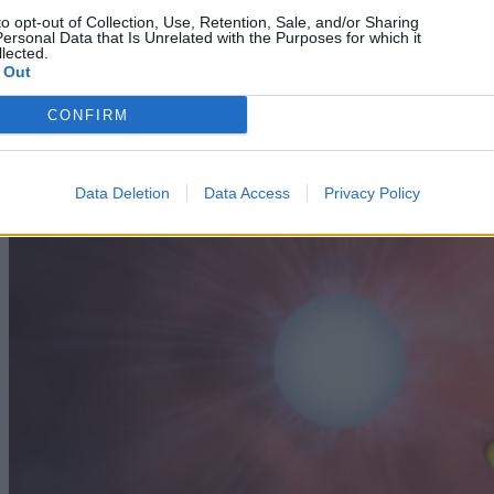
to opt-out of Collection, Use, Retention, Sale, and/or Sharing
PC / Laptop
ersonal Data that Is Unrelated with the Purposes for which it
lected.
Η Nvidia έχασε κατά κράτος: Το πιο τέλειο AI chip
 Out
είναι ένα Pringle
CONFIRM
06/08/2026
Data Deletion
Data Access
Privacy Policy