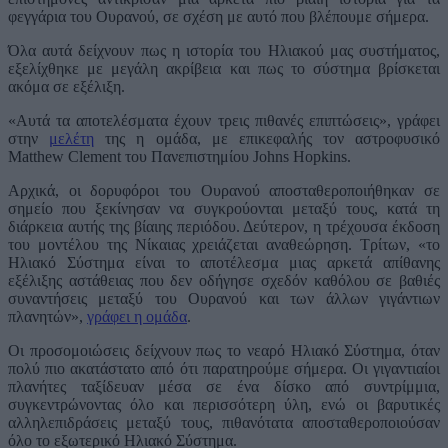
φεγγάρια του Ουρανού, σε σχέση με αυτό που βλέπουμε σήμερα.
Όλα αυτά δείχνουν πως η ιστορία του Ηλιακού μας συστήματος,
εξελίχθηκε με μεγάλη ακρίβεια και πως το σύστημα βρίσκεται
ακόμα σε εξέλιξη.
«Αυτά τα αποτελέσματα έχουν τρεις πιθανές επιπτώσεις», γράφει
στην
μελέτη
της η ομάδα, με επικεφαλής τον αστροφυσικό
Matthew Clement του Πανεπιστημίου Johns Hopkins.
Αρχικά, οι δορυφόροι του Ουρανού αποσταθεροποιήθηκαν σε
σημείο που ξεκίνησαν να συγκρούονται μεταξύ τους, κατά τη
διάρκεια αυτής της βίαιης περιόδου. Δεύτερον, η τρέχουσα έκδοση
του μοντέλου της Νίκαιας χρειάζεται αναθεώρηση. Τρίτων, «το
Ηλιακό Σύστημα είναι το αποτέλεσμα μιας αρκετά απίθανης
εξέλιξης αστάθειας που δεν οδήγησε σχεδόν καθόλου σε βαθιές
συναντήσεις μεταξύ του Ουρανού και των άλλων γιγάντιων
πλανητών»,
γράφει η ομάδα
.
Οι προσομοιώσεις δείχνουν πως το νεαρό Ηλιακό Σύστημα, όταν
πολύ πιο ακατάστατο από ότι παρατηρούμε σήμερα. Οι γιγαντιαίοι
πλανήτες ταξίδευαν μέσα σε ένα δίσκο από συντρίμμια,
συγκεντρώνοντας όλο και περισσότερη ύλη, ενώ οι βαρυτικές
αλληλεπιδράσεις μεταξύ τους, πιθανότατα αποσταθεροποιούσαν
όλο το εξωτερικό Ηλιακό Σύστημα.