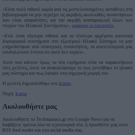
«Είναι πολύ πιθανό καμία από τις μοντελοποιημένες αστάθειες στη
βιβλιογραφία να μην περιέχει τις ακριβείς ακολουθίες συναντήσεων
που είναι απαραίτητες για την ακριβή αναπαραγωγή όλων των
πτυχών του Ηλιακού Συστήματος»,
γράφουν οι ερευνητές
.
«Ενώ είναι σίγουρα πιθανό και τα τέσσερα αρχέγονα κανονικά
δορυφορικά συστήματα στο εξωτερικό Ηλιακό Σύστημα να μην
επηρεάστηκαν από πλανητικές συναντήσεις, τα αποτελέσματά μας
υποδηλώνουν έντονα ότι αυτό δεν ισχύει».
Αυτό που κάνουν όμως τα νέα ευρήματα είναι να παρακινήσουν
νέες μελέτες, ώστε να ανακαλύψουμε το πως γεννήθηκε το ηλιακό
μας σύστημα και πως έφτασε στη σημερινή μορφή του.
Η μελέτη δημοσιεύθηκε στο
Icarus
.
Πηγή:
Icarus
Ακολουθήστε μας
Ακολουθήστε το Techmaniacs.gr στο Google News για να
διαβάζετε πρώτοι όλα τα τεχνολογικά νέα, ή προσθέστε μας στον
RSS feed reader και στα social media σας.