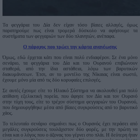
Τα φεγγάρια του Δία δεν είχαν τόσο βίαιες αλλαγές, όμως
παρατηρούμε πως είναι τρομερά δύσκολο να αφήσουμε τα
συστήματα των φεγγαριών των δύο πλανητών, ανέπαφα.
Ο πάροχος που τρώει την κάρτα ανανέωσης
Όμως, εδώ έρχεται κάτι που είναι πολύ ενδιαφέρον. Σε ένα μόνο
σενάριο, τα φεγγάρια του Δία και του Ουρανού επιβιώνουν
σταθερά, από την ίδια αστάθεια, λόγω των βαρυτικών
διακυμάνσεων. Έτσι, αν το μοντέλο της Νίκαιας είναι σωστό,
έχουμε μόνο μία από τις δύο κορυφαίες επιλογές.
Σε αυτές έχουμε είτε το Ηλιακό Σύστημα να ακολουθεί μια πολύ
απίθανη εξελικτική πορεία, που άφησε τον Δία και τον Ουρανό
στην τύχη τους, είτε το τρέχον σύστημα φεγγαριών του Ουρανού,
που δημιουργήθηκε μέσα από βίαιες συγκρούσεις από το βαρυτικό
χάος.
Το τελευταίο σενάριο σημαίνει πως ο Ουρανός έχει περάσει από
μεγάλες συγκρούσεις τουλάχιστον δύο φορές, με την πρώτη να
είναι και ο λόγος που ο άξονας του γέρνει στο πλάι. Η δεύτερη ήταν