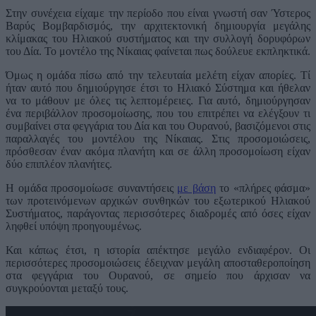
Στην συνέχεια είχαμε την περίοδο που είναι γνωστή σαν Ύστερος
Βαρύς Βομβαρδισμός, την αρχιτεκτονική δημιουργία μεγάλης
κλίμακας του Ηλιακού συστήματος και την συλλογή δορυφόρων
του Δία. Το μοντέλο της Νίκαιας φαίνεται πως δούλευε εκπληκτικά.
Όμως η ομάδα πίσω από την τελευταία μελέτη είχαν απορίες. Τί
ήταν αυτό που δημιούργησε έτσι το Ηλιακό Σύστημα και ήθελαν
να το μάθουν με όλες τις λεπτομέρειες. Για αυτό, δημιούργησαν
ένα περιβάλλον προσομοίωσης, που του επιτρέπει να ελέγξουν τι
συμβαίνει στα φεγγάρια του Δία και του Ουρανού, βασιζόμενοι στις
παραλλαγές του μοντέλου της Νίκαιας. Στις προσομοιώσεις,
πρόσθεσαν έναν ακόμα πλανήτη και σε άλλη προσομοίωση είχαν
δύο επιπλέον πλανήτες.
Η ομάδα προσομοίωσε συναντήσεις
με βάση
το «πλήρες φάσμα»
των προτεινόμενων αρχικών συνθηκών του εξωτερικού Ηλιακού
Συστήματος, παράγοντας περισσότερες διαδρομές από όσες είχαν
ληφθεί υπόψη προηγουμένως.
Και κάπως έτσι, η ιστορία απέκτησε μεγάλο ενδιαφέρον. Οι
περισσότερες προσομοιώσεις έδειχναν μεγάλη αποσταθεροποίηση
στα φεγγάρια του Ουρανού, σε σημείο που άρχισαν να
συγκρούονται μεταξύ τους.