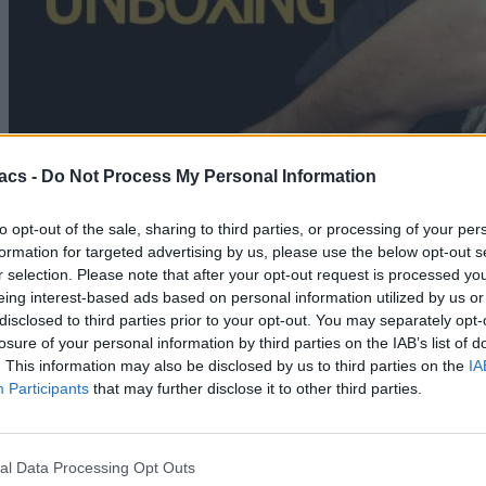
acs -
Do Not Process My Personal Information
Gadgets
11/06/2026
Huawei Watch Fit 5 Pro Review: Θα σου κλέψει την
to opt-out of the sale, sharing to third parties, or processing of your per
καρδιά αλλά όχι τα λεφτά
formation for targeted advertising by us, please use the below opt-out s
r selection. Please note that after your opt-out request is processed y
Dimitrios Amprazis
eing interest-based ads based on personal information utilized by us or
disclosed to third parties prior to your opt-out. You may separately opt-
losure of your personal information by third parties on the IAB’s list of
. This information may also be disclosed by us to third parties on the
IA
Participants
that may further disclose it to other third parties.
al Data Processing Opt Outs