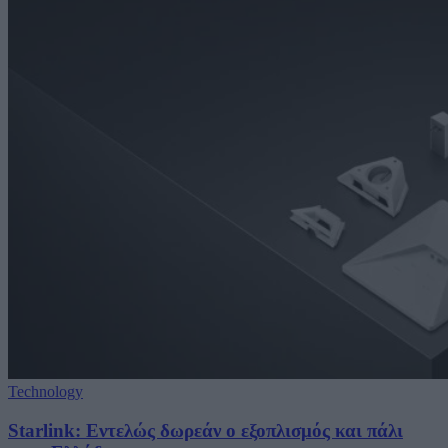
Technology
Starlink: Εντελώς δωρεάν ο εξοπλισμός και πάλι