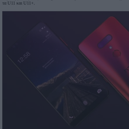
τα U11 και U11+.