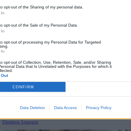
to opt-out of the Sharing of my personal data.
 In
to opt-out of the Sale of my Personal Data.
 In
to opt-out of processing my Personal Data for Targeted
sing.
 In
to opt-out of Collection, Use, Retention, Sale, and/or Sharing
ersonal Data that Is Unrelated with the Purposes for which it
lected.
 Out
CONFIRM
Android
10/03/2026
Samsung Galaxy S26 Ultra Review: Είναι τελικά
Data Deletion
Data Access
Privacy Policy
Ultra; [Βίντεο]
Dimitrios Amprazis