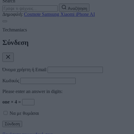
Search
Αναζήτηση
Δημοφιλή:
Cosmote
Samsung
Xiaomi
iPhone
AI
Techmaniacs
Σύνδεση
Όνομα χρήστη ή Email
Κωδικός
Please enter an answer in digits:
one × 4 =
Να με θυμάσαι