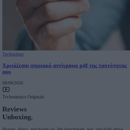
Technology
Χρειάζεσαι ψηφιακό αντίγραφο pdf της ταυτότητας
σου
08/08/2026
Techmaniacs Originals
Reviews
Unboxing.
Honest, direct, and hands-on. We benchmark, test, and daily-drive