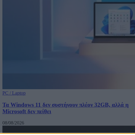
PC / Laptop
Τα Windows 11 δεν συστήνουν πλέον 32GB, αλλά η
Microsoft δεν πείθει
08/08/2026