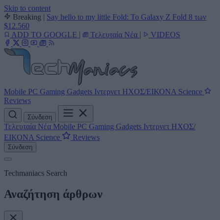
Skip to content
Breaking
|
Say hello to my little Fold: Το Galaxy Z Fold 8 των
$12.560
ADD TO GOOGLE
|
Τελευταία Νέα
|
VIDEOS
Mobile
PC
Gaming
Gadgets
Ιντερνετ
ΗΧΟΣ/ΕΙΚΟΝΑ
Science
Reviews
Σύνδεση
Τελευταία Νέα
Mobile
PC
Gaming
Gadgets
Ιντερνετ
ΗΧΟΣ/
ΕΙΚΟΝΑ
Science
Reviews
Σύνδεση
Techmaniacs Search
Αναζήτηση άρθρων