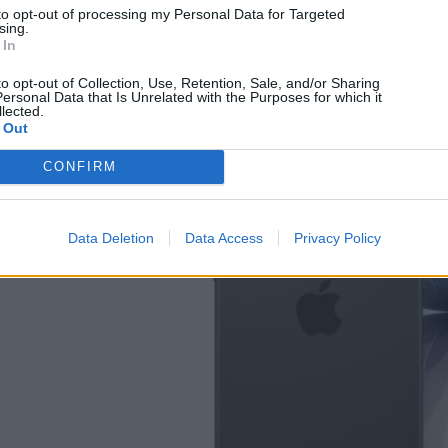
Starlink: Εντελώς δωρεάν ο εξοπλισμός και πάλι
to opt-out of processing my Personal Data for Targeted
sing.
στην Ελλάδα
 In
08/08/2026
to opt-out of Collection, Use, Retention, Sale, and/or Sharing
ersonal Data that Is Unrelated with the Purposes for which it
lected.
 Out
CONFIRM
Data Deletion
Data Access
Privacy Policy