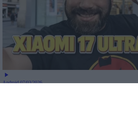
Android
07/03/2026
Xiaomi 17 Unboxing: Ο νέος «βασιλιάς» των
compact ναυαρχίδων;
Dimitrios Amprazis
Μείνε ενημερωμένος