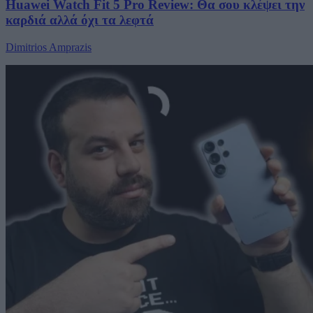
Huawei Watch Fit 5 Pro Review: Θα σου κλέψει την
καρδιά αλλά όχι τα λεφτά
Dimitrios Amprazis