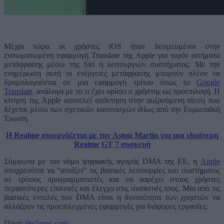
Μέχρι τώρα οι χρήστες iOS ήταν δεσμευμένοι στην
ενσωματωμένη εφαρμογή Translate της Apple για τυχόν αιτήματα
μετάφρασης μέσω της Siri ή λειτουργιών συστήματος. Με την
ενημέρωση αυτή οι ενέργειες μετάφρασης μπορούν πλέον να
δρομολογούνται σε μια εφαρμογή τρίτου όπως το
Google
Translate,
ανάλογα με το τι έχει ορίσει ο χρήστης ως προεπιλογή. Η
κίνηση της Apple αποτελεί απάντηση στην αυξανόμενη πίεση που
δέχεται μέσω των σχετικών κανονισμών ιδίως από την Ευρωπαϊκή
Ένωση.
Η Realme συνεργάζεται με την Aston Martin για μια ιδιαίτερη
Realme GT 7 συσκευή
Σύμφωνα με τον νόμο ψηφιακής αγοράς DMA της ΕΕ, η
Apple
υποχρεούται να “ανοίξει” τις βασικές λειτουργίες του συστήματος
σε τρίτους προγραμματιστές και να παρέχει στους χρήστες
περισσότερες επιλογές και έλεγχο στις συσκευές τους. Μία από τις
βασικές εντολές του DMA είναι η δυνατότητα των χρηστών να
αλλάζουν τις προεπιλεγμένες εφαρμογές για διάφορες εργασίες.
Πηγή:
9to5mac.com