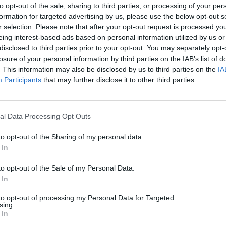
to opt-out of the sale, sharing to third parties, or processing of your per
Η Google απέσυρε το Nano Banana από το Google
formation for targeted advertising by us, please use the below opt-out s
Earth μετά τις ανησυχίες για παραπληροφόρηση
r selection. Please note that after your opt-out request is processed y
eing interest-based ads based on personal information utilized by us or
06/08/2026
disclosed to third parties prior to your opt-out. You may separately opt-
losure of your personal information by third parties on the IAB’s list of
. This information may also be disclosed by us to third parties on the
IA
Participants
that may further disclose it to other third parties.
al Data Processing Opt Outs
to opt-out of the Sharing of my personal data.
 In
to opt-out of the Sale of my Personal Data.
 In
to opt-out of processing my Personal Data for Targeted
sing.
 In