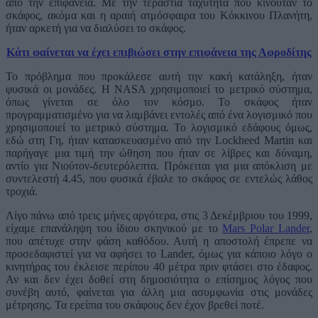
από την επιφάνεια. Με την τεράστια ταχύτητα που κινούταν το
σκάφος, ακόμα και η αραιή ατμόσφαιρα του Κόκκινου Πλανήτη,
ήταν αρκετή για να διαλύσει το σκάφος.
Κάτι φαίνεται να έχει επιβιώσει στην επιφάνεια της Αφροδίτης
Το πρόβλημα που προκάλεσε αυτή την κακή κατάληξη, ήταν
φυσικά οι μονάδες. Η NASA χρησιμοποιεί το μετρικό σύστημα,
όπως γίνεται σε όλο τον κόσμο. Το σκάφος ήταν
προγραμματισμένο για να λαμβάνει εντολές από ένα λογισμικό που
χρησιμοποιεί το μετρικό σύστημα. Το λογισμικό εδάφους όμως,
εδώ στη Γη, ήταν κατασκευασμένο από την Lockheed Martin και
παρήγαγε μια τιμή την ώθηση που ήταν σε λίβρες και δύναμη,
αντίο για Νιούτον-δευτερόλεπτα. Πρόκειται για μια απόκλιση με
συντελεστή 4.45, που φυσικά έβαλε το σκάφος σε εντελώς λάθος
τροχιά.
Λίγο πάνω από τρεις μήνες αργότερα, στις 3 Δεκέμβριου του 1999,
είχαμε επανάληψη του ίδιου σκηνικού με το
Mars Polar Lander
,
που απέτυχε στην φάση καθόδου. Αυτή η αποστολή έπρεπε να
προσεδαφιστεί για να αφήσει το Lander, όμως για κάποιο λόγο ο
κινητήρας του έκλεισε περίπου 40 μέτρα πριν φτάσει στο έδαφος.
Αν και δεν έχει δοθεί στη δημοσιότητα ο επίσημος λόγος που
συνέβη αυτό, φαίνεται για άλλη μια ασυμφωνία στις μονάδες
μέτρησης. Τα ερείπια του σκάφους δεν έχον βρεθεί ποτέ.