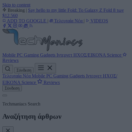
Skip to content
Breaking
|
Say hello to my little Fold: Το Galaxy Z Fold 8 των
$12.560
ADD TO GOOGLE
|
Τελευταία Νέα
|
VIDEOS
Mobile
PC
Gaming
Gadgets
Ιντερνετ
ΗΧΟΣ/ΕΙΚΟΝΑ
Science
Reviews
Σύνδεση
Τελευταία Νέα
Mobile
PC
Gaming
Gadgets
Ιντερνετ
ΗΧΟΣ/
ΕΙΚΟΝΑ
Science
Reviews
Σύνδεση
Techmaniacs Search
Αναζήτηση άρθρων