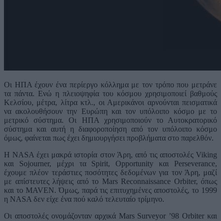
Οι ΗΠΑ έχουν ένα περίεργο κόλλημα με τον τρόπο που μετράνε
τα πάντα. Ενώ η πλειοψηφία του κόσμου χρησιμοποιεί βαθμούς
Κελσίου, μέτρα, λίτρα κτλ., οι Αμερικάνοι αρνούνται πεισματικά
να ακολουθήσουν την Ευρώπη και τον υπόλοιπο κόσμο με το
μετρικό σύστημα. Οι ΗΠΑ χρησιμοποιούν το Αυτοκρατορικό
σύστημα και αυτή η διαφοροποίηση από τον υπόλοιπο κόσμο
όμως, φαίνεται πως έχει δημιουργήσει προβλήματα στο παρελθόν.
Η NASA έχει μακρά ιστορία στον Άρη, από τις αποστολές Viking
και Sojourner, μέχρι τα Spirit, Opportunity και Perseverance,
έχουμε πλέον τεράστιες ποσότητες δεδομένων για τον Άρη, μαζί
με απίστευτες λήψεις από το Mars Reconnaissance Orbiter, όπως
και το MAVEN. Όμως, παρά τις επιτυχημένες αποστολές, το 1999
η NASA δεν είχε ένα πού καλό τελευταίο τρίμηνο.
Οι αποστολές ονομάζονταν αρχικά Mars Surveyor ’98 Orbiter και