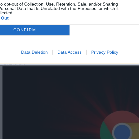
to opt-out of Collection, Use, Retention, Sale, and/or Sharing
ersonal Data that Is Unrelated with the Purposes for which it
lected.
 Out
Mobile
CONFIRM
Μπλόκο στις ανέπαφες πληρωμές: Η ενημέρωση των
Play Services χτυπά κινέζικα Xiaomi, Vivo, Oppo &
OnePlus
Data Deletion
Data Access
Privacy Policy
06/08/2026