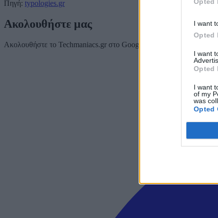
Opted 
Πηγή:
typologies.gr
Ακολουθήστε μας
I want t
Opted 
Ακολουθήστε το Techmaniacs.gr στο Google News για να διαβάζετε π
I want 
Advertis
Opted 
I want t
of my P
was col
Opted 