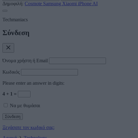
Δημοφιλή:
Cosmote
Samsung
Xiaomi
iPhone
AI
Techmaniacs
Σύνδεση
Όνομα χρήστη ή Email
Κωδικός
Please enter an answer in digits:
4 + 1 =
Να με θυμάσαι
Ξεχάσατε τον κωδικό σας;
Αρχική
Technology