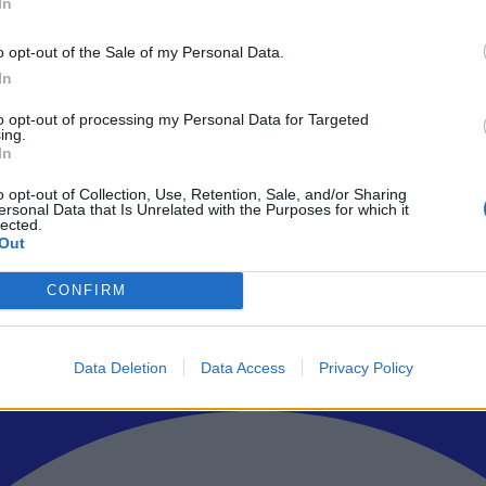
In
o opt-out of the Sale of my Personal Data.
In
ρώτοι όλα τα τεχνολογικά νέα, ή προσθέστε μας στον RSS feed reader
to opt-out of processing my Personal Data for Targeted
ing.
In
o opt-out of Collection, Use, Retention, Sale, and/or Sharing
ersonal Data that Is Unrelated with the Purposes for which it
lected.
Out
CONFIRM
Data Deletion
Data Access
Privacy Policy