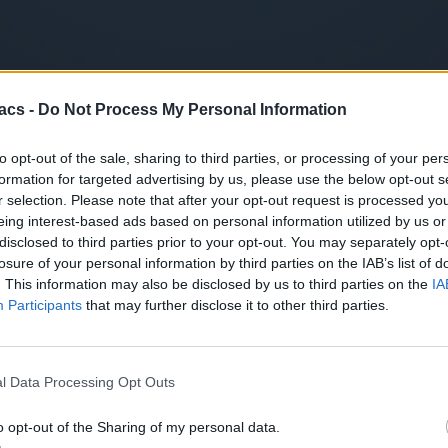
ς πλατφόρμας της Cosmote, προχωράει ο όμιλος ΟΤΕ, καθώς φαίνεται 
acs -
Do Not Process My Personal Information
to opt-out of the sale, sharing to third parties, or processing of your per
ιλέξει η Cosmote, Telekom βασικά, από δω και στο εξής.
formation for targeted advertising by us, please use the below opt-out s
r selection. Please note that after your opt-out request is processed y
eing interest-based ads based on personal information utilized by us or
disclosed to third parties prior to your opt-out. You may separately opt-
ορικής ταυτότητας της Cosmote σε Telecom, υιοθετώντας όλο και περι
losure of your personal information by third parties on the IAB’s list of
πλέον αυτό έρχεται και στη συνδρομητική τηλεόραση, μετονομάζοντα
. This information may also be disclosed by us to third parties on the
IA
Participants
that may further disclose it to other third parties.
ΔΕΔΔΗΕ: Αλλάζει ο μετρητής σου και γίνεται έξυπνος
l Data Processing Opt Outs
σε χθεσινό μας άρθρο, υπάρχει προσφορά για νέα συμβόλαια στο
 δίνει για 14,90 το μήνα μόνο.
o opt-out of the Sharing of my personal data.