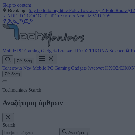
Skip to content
Breaking
|
Say hello to my little Fold: Το Galaxy Z Fold 8 των $1
ADD TO GOOGLE
|
Τελευταία Νέα
|
VIDEOS
Mobile
PC
Gaming
Gadgets
Ιντερνετ
ΗΧΟΣ/ΕΙΚΟΝΑ
Science
Re
Σύνδεση
Τελευταία Νέα
Mobile
PC
Gaming
Gadgets
Ιντερνετ
ΗΧΟΣ/ΕΙΚΟ
Σύνδεση
Techmaniacs Search
Αναζήτηση άρθρων
Search
Αναζήτηση