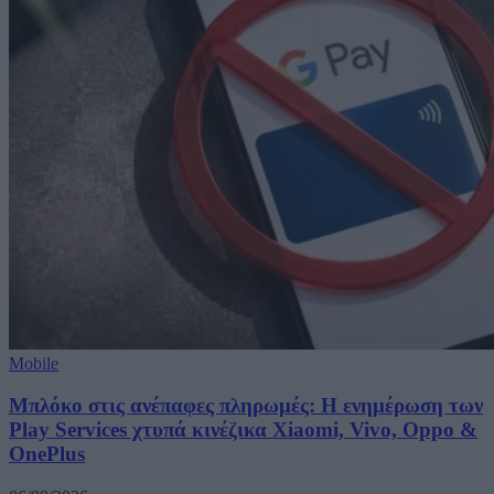
Mobile
Μπλόκο στις ανέπαφες πληρωμές: Η ενημέρωση των
Play Services χτυπά κινέζικα Xiaomi, Vivo, Oppo &
OnePlus