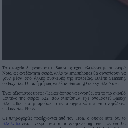
Τα στοιχεία δείχνουν ότι η Samsung έχει τελειώσει με τη σειρά
Note, ως ανεξάρτητη σειρά, αλλά τα smartphones θα συνεχίσουν να
ζουν μέσα από άλλες συσκευές της εταιρείας. Βλέπε Samsung
Galaxy S22 Ultra, ή μήπως να λέμε Samsung Galaxy S22 Note;
Ένας αξιόπιστος tipster / leaker άφησε να εννοηθεί ότι το πιο ακριβό
μοντέλο της σειράς S22, που ανεπίσημα είχε ονομαστεί Galaxy
S22 Ultra, θα μπορούσε στην πραγματικότητα να ονομάζεται
Galaxy S22 Note.
Οι πληροφορίες προέρχονται από τον Tron, ο οποίος είπε ότι το
S22 Ultra
είναι “νεκρό” και ότι το επόμενο high-end μοντέλο θα