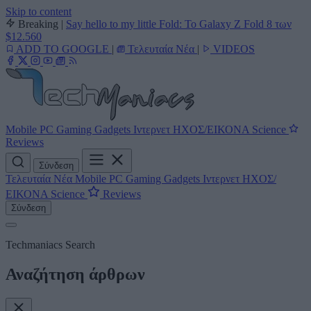
Skip to content
Breaking
|
Say hello to my little Fold: Το Galaxy Z Fold 8 των
$12.560
ADD TO GOOGLE
|
Τελευταία Νέα
|
VIDEOS
Mobile
PC
Gaming
Gadgets
Ιντερνετ
ΗΧΟΣ/ΕΙΚΟΝΑ
Science
Reviews
Σύνδεση
Τελευταία Νέα
Mobile
PC
Gaming
Gadgets
Ιντερνετ
ΗΧΟΣ/
ΕΙΚΟΝΑ
Science
Reviews
Σύνδεση
Techmaniacs Search
Αναζήτηση άρθρων