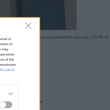
, σειρά έχει η Vodafone, όπου στη καρτοκινητή λήγει στις 15.9. Με τη
sonal or
ection to
ou may
 personal
out of the
 downstream
B’s List of
 και στα social media σας.