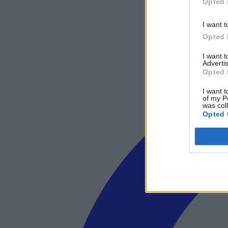
Opted 
I want t
Opted 
I want 
Advertis
Opted 
I want t
of my P
was col
Opted 