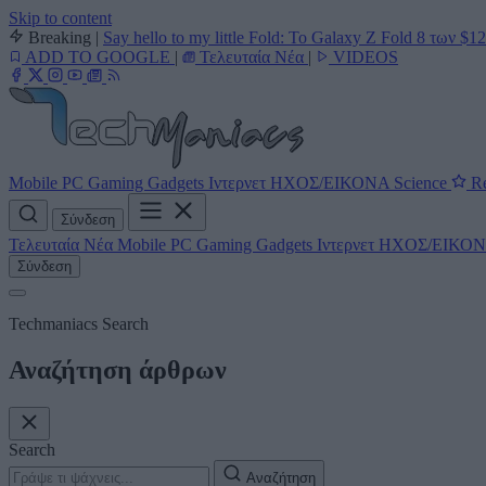
Skip to content
Breaking
|
Say hello to my little Fold: Το Galaxy Z Fold 8 των $1
ADD TO GOOGLE
|
Τελευταία Νέα
|
VIDEOS
Mobile
PC
Gaming
Gadgets
Ιντερνετ
ΗΧΟΣ/ΕΙΚΟΝΑ
Science
Re
Σύνδεση
Τελευταία Νέα
Mobile
PC
Gaming
Gadgets
Ιντερνετ
ΗΧΟΣ/ΕΙΚΟ
Σύνδεση
Techmaniacs Search
Αναζήτηση άρθρων
Search
Αναζήτηση