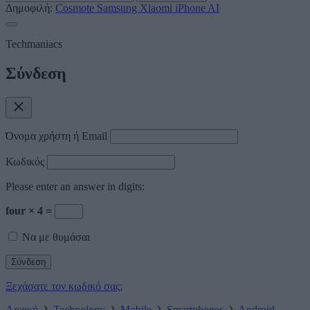
Δημοφιλή:
Cosmote
Samsung
Xiaomi
iPhone
AI
Techmaniacs
Σύνδεση
Όνομα χρήστη ή Email
Κωδικός
Please enter an answer in digits:
four × 4 =
Να με θυμάσαι
Ξεχάσατε τον κωδικό σας;
Αρχική
Technology
Mobile
Smartphones
Android