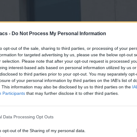
acs -
Do Not Process My Personal Information
τσι μετά την προσφορά της Cosmote με τα απεριόριστα δεδομένα
to opt-out of the sale, sharing to third parties, or processing of your per
εριόριστα αλλά υπάρχει όριο στα 300GB.
formation for targeted advertising by us, please use the below opt-out s
r selection. Please note that after your opt-out request is processed y
0 ημέρες με 10,9€.
 εως 300€.
eing interest-based ads based on personal information utilized by us or
και 15/9/2023.
disclosed to third parties prior to your opt-out. You may separately opt-
ότε προτεραιότητα έχουν τα Unlimited Data της προσφοράς.
losure of your personal information by third parties on the IAB’s list of
ν ενεργοποίηση του CU KALOKAIRISTES
εδώ
.
. This information may also be disclosed by us to third parties on the
IA
Participants
that may further disclose it to other third parties.
δωρεάν SMS στο 1252.
θής χρήσης 9,8GB.
l Data Processing Opt Outs
ρώτοι όλα τα τεχνολογικά νέα, ή προσθέστε μας στον RSS feed reader
o opt-out of the Sharing of my personal data.