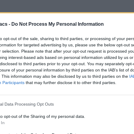
acs -
Do Not Process My Personal Information
to opt-out of the sale, sharing to third parties, or processing of your per
formation for targeted advertising by us, please use the below opt-out s
r selection. Please note that after your opt-out request is processed y
eing interest-based ads based on personal information utilized by us or
disclosed to third parties prior to your opt-out. You may separately opt-
losure of your personal information by third parties on the IAB’s list of
. This information may also be disclosed by us to third parties on the
IA
Participants
that may further disclose it to other third parties.
al Data Processing Opt Outs
Μείνε ενημερωμένος
to opt-out of the Sharing of my personal data.
 In
Ακολούθησέ μας στα social media και πρόσθεσέ μας στις
αγαπημένες σου πηγές για να μη χάνεις καμία είδηση.