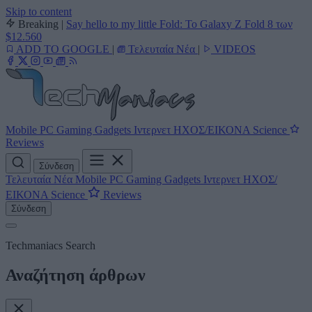
Skip to content
Breaking
|
Say hello to my little Fold: Το Galaxy Z Fold 8 των
$12.560
ADD TO GOOGLE
|
Τελευταία Νέα
|
VIDEOS
Mobile
PC
Gaming
Gadgets
Ιντερνετ
ΗΧΟΣ/ΕΙΚΟΝΑ
Science
Reviews
Σύνδεση
Τελευταία Νέα
Mobile
PC
Gaming
Gadgets
Ιντερνετ
ΗΧΟΣ/
ΕΙΚΟΝΑ
Science
Reviews
Σύνδεση
Techmaniacs Search
Αναζήτηση άρθρων