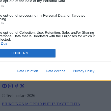
to opt-out of the Sale of my Personal Data.
 In
Add to Google
Google News
to opt-out of processing my Personal Data for Targeted
sing.
 In
to opt-out of Collection, Use, Retention, Sale, and/or Sharing
ersonal Data that Is Unrelated with the Purposes for which it
lected.
 Out
Νέα γύρω από τον κόσμο της τεχνολογίας και αναλυτικές
παρουσιάσεις συσκευών και gadgets! Το Techmaniacs είναι το πιο
CONFIRM
έγκυρο και έγκαιρο ελληνικό τεχνολογικό blog, με αποκλειστικές
πληροφορίες που κάνουν τον γύρο του κόσμου.
Techmaniacs.gr - Η τεχνολογία στα καλύτερά της!
Data Deletion
Data Access
Privacy Policy
Επικοινωνήστε μαζί μας:
techmaniacs.gr@gmail.com
© Techmaniacs 2026
ΕΠΙΚΟΙΝΩΝΙΑ
ΟΡΟΙ ΧΡΗΣΗΣ
ΤΑΥΤΟΤΗΤΑ