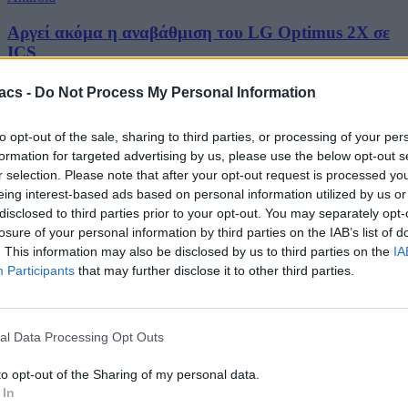
Αργεί ακόμα η αναβάθμιση του LG Optimus 2X σε
ICS
14/05/2012
acs -
Do Not Process My Personal Information
Από ότι φαίνεται η αναβάθμιση των κινητών της LG σε Android
Ice Cream Sandwich 4.0 και ειδικά του Optimus 2X τείνει να…
to opt-out of the sale, sharing to third parties, or processing of your per
formation for targeted advertising by us, please use the below opt-out s
Διαφήμιση
r selection. Please note that after your opt-out request is processed y
eing interest-based ads based on personal information utilized by us or
disclosed to third parties prior to your opt-out. You may separately opt-
losure of your personal information by third parties on the IAB’s list of
. This information may also be disclosed by us to third parties on the
IA
Participants
that may further disclose it to other third parties.
al Data Processing Opt Outs
to opt-out of the Sharing of my personal data.
 In