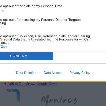
to opt-out of the Sale of my Personal Data.
 In
to opt-out of processing my Personal Data for Targeted
sing.
 In
to opt-out of Collection, Use, Retention, Sale, and/or Sharing
ersonal Data that Is Unrelated with the Purposes for which it
lected.
 Out
Μείνε ενημερωμένος
CONFIRM
Ακολούθησέ μας στα social media και πρόσθεσέ μας στις
αγαπημένες σου πηγές για να μη χάνεις καμία είδηση.
Data Deletion
Data Access
Privacy Policy
Add to Google
Google News