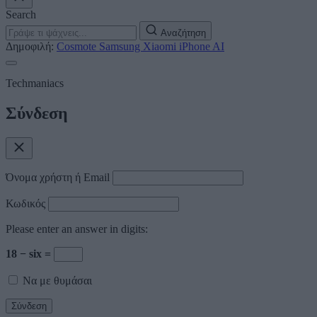
Search
Αναζήτηση
Δημοφιλή:
Cosmote
Samsung
Xiaomi
iPhone
AI
Techmaniacs
Σύνδεση
Όνομα χρήστη ή Email
Κωδικός
Please enter an answer in digits:
18 − six =
Να με θυμάσαι