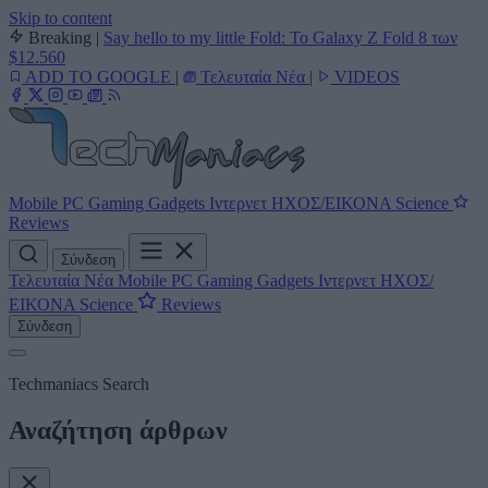
Skip to content
Breaking
|
Say hello to my little Fold: Το Galaxy Z Fold 8 των
$12.560
ADD TO GOOGLE
|
Τελευταία Νέα
|
VIDEOS
Mobile
PC
Gaming
Gadgets
Ιντερνετ
ΗΧΟΣ/ΕΙΚΟΝΑ
Science
Reviews
Σύνδεση
Τελευταία Νέα
Mobile
PC
Gaming
Gadgets
Ιντερνετ
ΗΧΟΣ/
ΕΙΚΟΝΑ
Science
Reviews
Σύνδεση
Techmaniacs Search
Αναζήτηση άρθρων