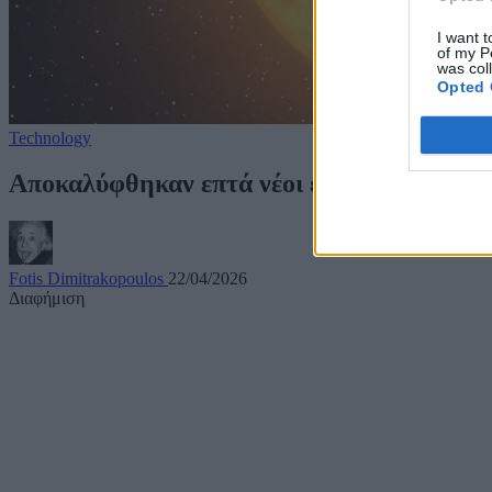
I want t
of my P
was col
Opted 
Technology
Αποκαλύφθηκαν επτά νέοι εξωπλανήτες απ
Fotis Dimitrakopoulos
22/04/2026
Διαφήμιση