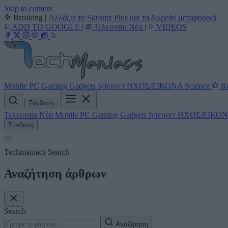
Skip to content
Breaking
|
Αλλάζει το Skroutz Plus και τα δωρεάν μεταφορικά
ADD TO GOOGLE
|
Τελευταία Νέα
|
VIDEOS
Mobile
PC
Gaming
Gadgets
Ιντερνετ
ΗΧΟΣ/ΕΙΚΟΝΑ
Science
Re
Σύνδεση
Τελευταία Νέα
Mobile
PC
Gaming
Gadgets
Ιντερνετ
ΗΧΟΣ/ΕΙΚΟ
Σύνδεση
Techmaniacs Search
Αναζήτηση άρθρων
Search
Αναζήτηση