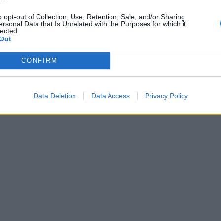
o opt-out of Collection, Use, Retention, Sale, and/or Sharing
ersonal Data that Is Unrelated with the Purposes for which it
lected.
Out
CONFIRM
ό ένα κρυμμένο ίχνος στο φως των άστρων
Data Deletion
Data Access
Privacy Policy