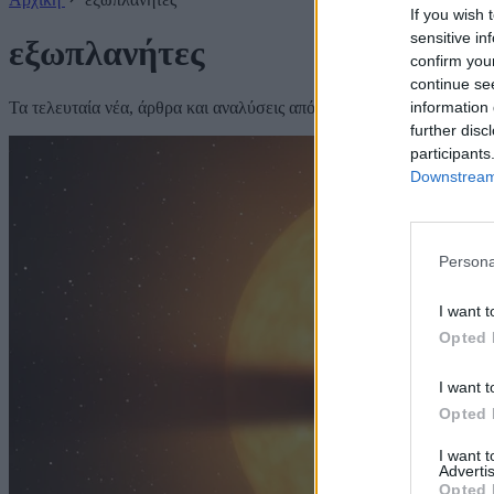
If you wish 
sensitive in
εξωπλανήτες
confirm you
continue se
Τα τελευταία νέα, άρθρα και αναλύσεις από το Techmaniacs.
information 
further disc
participants
Downstream 
Persona
I want t
Opted 
I want t
Opted 
I want 
Advertis
Opted 