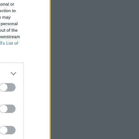
sonal or
ection to
ou may
 personal
out of the
 downstream
B’s List of