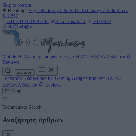
Skip to content
Breaking
|
Say hello to my little Fold: Το Galaxy Z Fold 8 των
$12.560
ADD TO GOOGLE
|
Τελευταία Νέα
|
VIDEOS
Mobile
PC
Gaming
Gadgets
Ιντερνετ
ΗΧΟΣ/ΕΙΚΟΝΑ
Science
Reviews
Σύνδεση
Τελευταία Νέα
Mobile
PC
Gaming
Gadgets
Ιντερνετ
ΗΧΟΣ/
ΕΙΚΟΝΑ
Science
Reviews
Σύνδεση
Techmaniacs Search
Αναζήτηση άρθρων