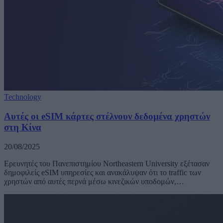
Technology
Αυτές οι eSIM κάρτες στέλνουν δεδομένα χρηστών
στη Κίνα
20/08/2025
Ερευνητές του Πανεπιστημίου Northeastern University εξέτασαν
δημοφιλείς eSIM υπηρεσίες και ανακάλυψαν ότι το traffic των
χρηστών από αυτές περνά μέσω κινεζικών υποδομών,…