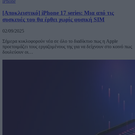
iPhone
[Αποκλειστικό] iPhone 17 series: Μια από τις
συσκευές του θα έρθει χωρίς φυσική SIM
02/09/2025
Σήμερα κυκλοφορούν νέα σε όλο το διαδίκτυο πως η Apple
προετοιμάζει τους εργαζομένους της για να δείχνουν στο κοινό πως
δουλεύουν οι…