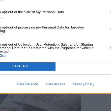
In
o opt-out of the Sale of my Personal Data.
In
to opt-out of processing my Personal Data for Targeted
ing.
In
o opt-out of Collection, Use, Retention, Sale, and/or Sharing
ersonal Data that Is Unrelated with the Purposes for which it
lected.
η συνδρομητική τηλεόραση στην Ελλάδα
Out
CONFIRM
Data Deletion
Data Access
Privacy Policy