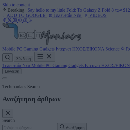
Skip to content
Breaking
|
Say hello to my little Fold: Το Galaxy Z Fold 8 των $1
ADD TO GOOGLE
|
Τελευταία Νέα
|
VIDEOS
Mobile
PC
Gaming
Gadgets
Ιντερνετ
ΗΧΟΣ/ΕΙΚΟΝΑ
Science
Re
Σύνδεση
Τελευταία Νέα
Mobile
PC
Gaming
Gadgets
Ιντερνετ
ΗΧΟΣ/ΕΙΚΟ
Σύνδεση
Techmaniacs Search
Αναζήτηση άρθρων
Search
Αναζήτηση