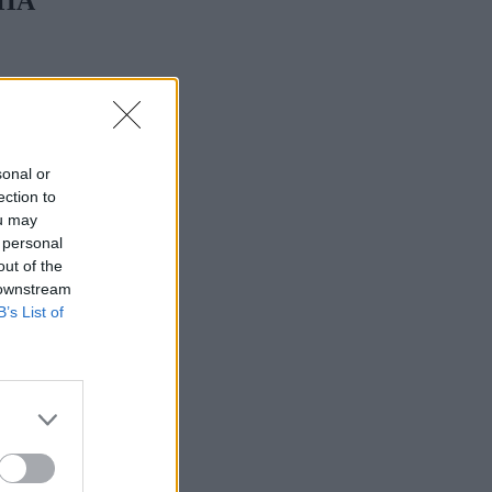
ΦΠΑ
sonal or
ection to
ou may
 personal
out of the
 downstream
B’s List of