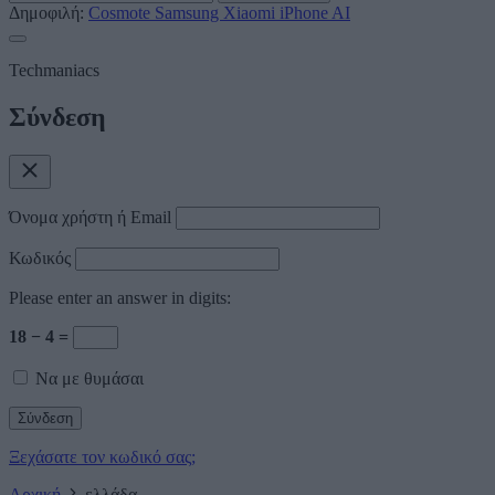
Δημοφιλή:
Cosmote
Samsung
Xiaomi
iPhone
AI
Techmaniacs
Σύνδεση
Όνομα χρήστη ή Email
Κωδικός
Please enter an answer in digits:
18 − 4 =
Να με θυμάσαι
Ξεχάσατε τον κωδικό σας;
Αρχική
ελλάδα