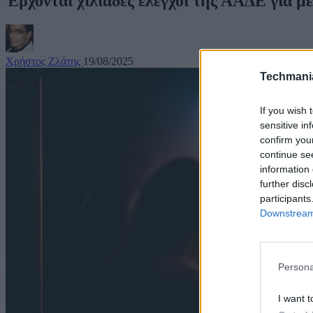
Έρχονται χιλιάδες έλεγχοι της ΑΑΔΕ για 
Χρήστος Ζλάτης
19/08/2025
Techmani
If you wish 
sensitive in
confirm you
continue se
information 
further disc
participants
Downstream 
Persona
I want t