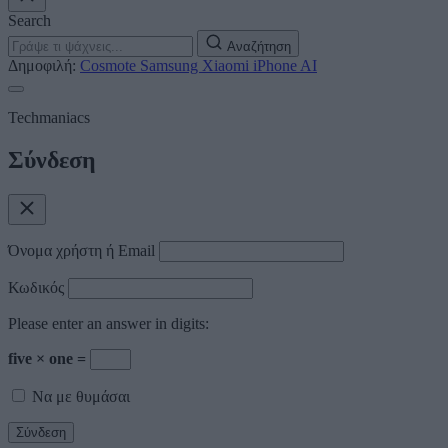
Search
Αναζήτηση
Δημοφιλή:
Cosmote
Samsung
Xiaomi
iPhone
AI
Techmaniacs
Σύνδεση
Όνομα χρήστη ή Email
Κωδικός
Please enter an answer in digits:
five × one =
Να με θυμάσαι