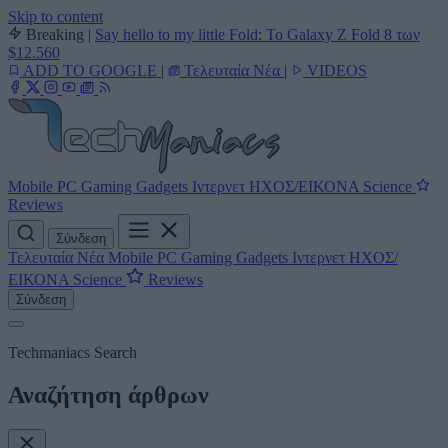
Skip to content
Breaking
|
Say hello to my little Fold: Το Galaxy Z Fold 8 των
$12.560
ADD TO GOOGLE
|
Τελευταία Νέα
|
VIDEOS
Mobile
PC
Gaming
Gadgets
Ιντερνετ
ΗΧΟΣ/ΕΙΚΟΝΑ
Science
Reviews
Σύνδεση
Τελευταία Νέα
Mobile
PC
Gaming
Gadgets
Ιντερνετ
ΗΧΟΣ/
ΕΙΚΟΝΑ
Science
Reviews
Σύνδεση
Techmaniacs Search
Αναζήτηση άρθρων