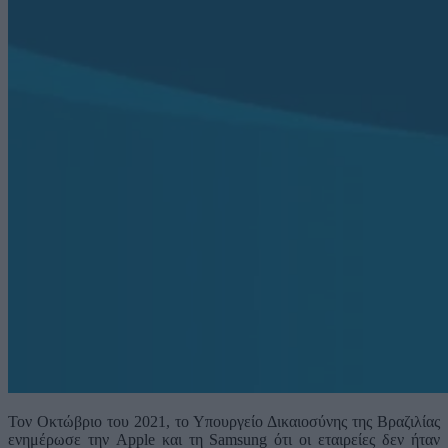
Τον Οκτώβριο του 2021, το Υπουργείο Δικαιοσύνης της Βραζιλίας
ενημέρωσε την Apple και τη Samsung ότι οι εταιρείες δεν ήταν