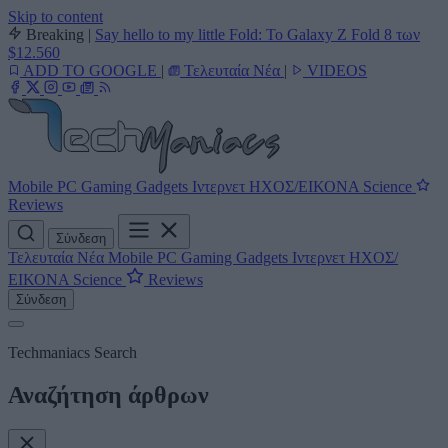
Skip to content
Breaking
|
Say hello to my little Fold: Το Galaxy Z Fold 8 των
$12.560
ADD TO GOOGLE
|
Τελευταία Νέα
|
VIDEOS
Mobile
PC
Gaming
Gadgets
Ιντερνετ
ΗΧΟΣ/ΕΙΚΟΝΑ
Science
Reviews
Σύνδεση
Τελευταία Νέα
Mobile
PC
Gaming
Gadgets
Ιντερνετ
ΗΧΟΣ/
ΕΙΚΟΝΑ
Science
Reviews
Σύνδεση
Techmaniacs Search
Αναζήτηση άρθρων