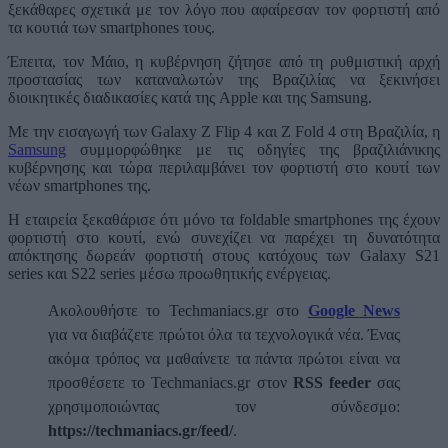
ξεκάθαρες σχετικά με τον λόγο που αφαίρεσαν τον φορτιστή από
τα κουτιά των smartphones τους.
Έπειτα, τον Μάιο, η κυβέρνηση ζήτησε από τη ρυθμιστική αρχή
προστασίας των καταναλωτών της Βραζιλίας να ξεκινήσει
διοικητικές διαδικασίες κατά της Apple και της Samsung.
Με την εισαγωγή των Galaxy Z Flip 4 και Z Fold 4 στη Βραζιλία, η
Samsung
συμμορφώθηκε με τις οδηγίες της βραζιλιάνικης
κυβέρνησης και τώρα περιλαμβάνει τον φορτιστή στο κουτί των
νέων smartphones της.
Η εταιρεία ξεκαθάρισε ότι μόνο τα foldable smartphones της έχουν
φορτιστή στο κουτί, ενώ συνεχίζει να παρέχει τη δυνατότητα
απόκτησης δωρεάν φορτιστή στους κατόχους των Galaxy S21
series και S22 series μέσω προωθητικής ενέργειας.
Ακολουθήστε το Techmaniacs.gr στο
Google News
για να διαβάζετε πρώτοι όλα τα τεχνολογικά νέα. Ένας
ακόμα τρόπος να μαθαίνετε τα πάντα πρώτοι είναι να
προσθέσετε το Techmaniacs.gr στον
RSS feeder
σας
χρησιμοποιώντας τον σύνδεσμο:
https://techmaniacs.gr/feed/
.