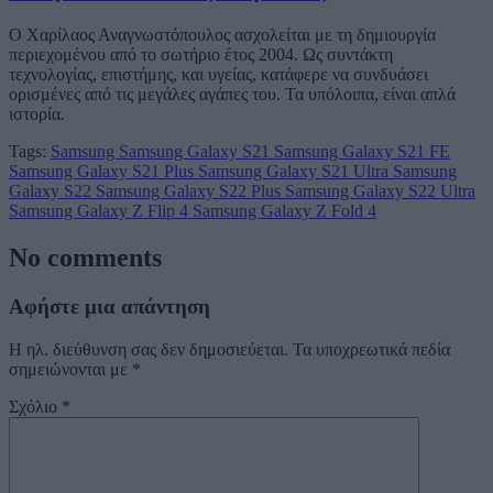
Ο Χαρίλαος Αναγνωστόπουλος ασχολείται με τη δημιουργία
περιεχομένου από το σωτήριο έτος 2004. Ως συντάκτη
τεχνολογίας, επιστήμης, και υγείας, κατάφερε να συνδυάσει
ορισμένες από τις μεγάλες αγάπες του. Τα υπόλοιπα, είναι απλά
ιστορία.
Tags:
Samsung
Samsung Galaxy S21
Samsung Galaxy S21 FE
Samsung Galaxy S21 Plus
Samsung Galaxy S21 Ultra
Samsung
Galaxy S22
Samsung Galaxy S22 Plus
Samsung Galaxy S22 Ultra
Samsung Galaxy Z Flip 4
Samsung Galaxy Z Fold 4
No comments
Αφήστε μια απάντηση
Η ηλ. διεύθυνση σας δεν δημοσιεύεται.
Τα υποχρεωτικά πεδία
σημειώνονται με
*
Σχόλιο
*