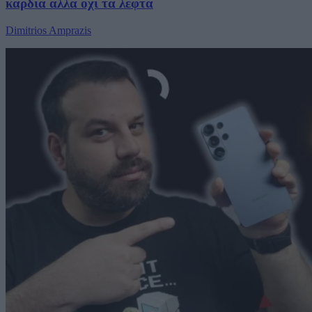
καρδιά αλλά όχι τα λεφτά
Dimitrios Amprazis