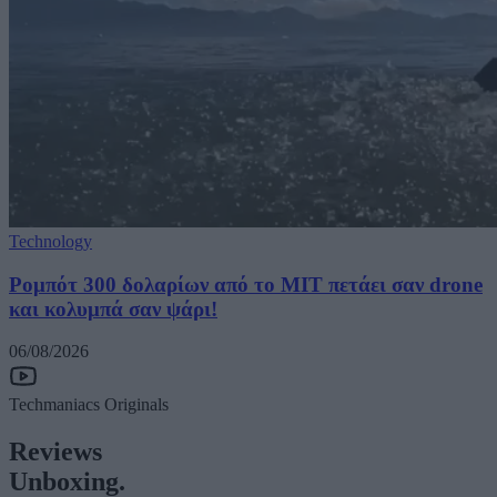
Technology
Ρομπότ 300 δολαρίων από το MIT πετάει σαν drone
και κολυμπά σαν ψάρι!
06/08/2026
Techmaniacs Originals
Reviews
Unboxing.