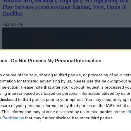
Μπλόκο στις ανέπαφες πληρωμές: Η ενημέρωση των
Play Services χτυπά κινέζικα Xiaomi, Vivo, Oppo &
OnePlus
06/08/2026
acs -
Do Not Process My Personal Information
to opt-out of the sale, sharing to third parties, or processing of your per
formation for targeted advertising by us, please use the below opt-out s
r selection. Please note that after your opt-out request is processed y
eing interest-based ads based on personal information utilized by us or
disclosed to third parties prior to your opt-out. You may separately opt-
losure of your personal information by third parties on the IAB’s list of
. This information may also be disclosed by us to third parties on the
IA
Participants
that may further disclose it to other third parties.