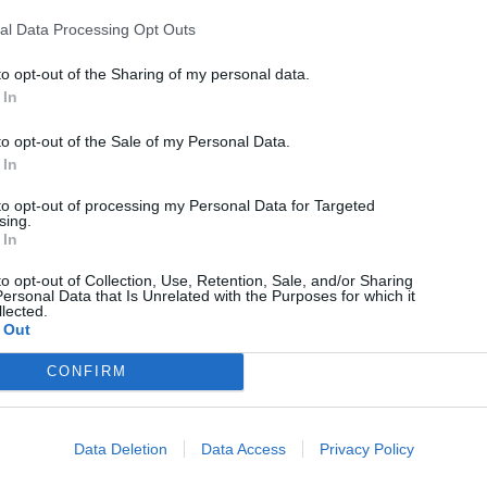
al Data Processing Opt Outs
to opt-out of the Sharing of my personal data.
 In
Technology
Η Google ανακοινώνει ότι ο Chrome θέλει 20GB
to opt-out of the Sale of my Personal Data.
χώρο πλέον
 In
to opt-out of processing my Personal Data for Targeted
06/08/2026
sing.
 In
to opt-out of Collection, Use, Retention, Sale, and/or Sharing
ersonal Data that Is Unrelated with the Purposes for which it
lected.
 Out
CONFIRM
Data Deletion
Data Access
Privacy Policy