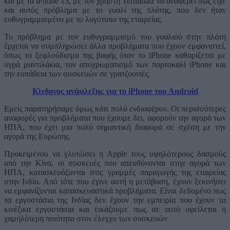
και με τα iPhone 13, με τον χρήστη Terminatz να αναφέρει πως είχε
και αυτός πρόβλημα με το γυαλί της πλάτης, που δεν ήταν
ευθυγραμμισμένο με το λογότυπο της εταιρείας.
Το πρόβλημα με τον ευθυγραμμισμό του γυαλιού στην πλάτη
έρχεται να συμπληρώσει άλλα προβλήματα που έχουν εμφανιστεί,
όπως το ξεφλούδισμα της βαφής όταν το iPhone καθαρίζεται με
υγρά μαντιλάκια, τον αποχρωματισμό των πορτοκαλί iPhone και
την ευπάθεια των συσκευών σε γρατζουνιές.
Κίνδυνος ανάφλεξης για το iPhone του Android
Εμείς παρατηρήσαμε όμως κάτι πολύ ενδιαφέρον. Οι περισσότερες
αναφορές για προβλήματα που έχουμε δει, αφορούν την αγορά των
ΗΠΑ, που έχει μια πολύ σημαντική διαφορά σε σχέση με την
αγορά της Ευρώπης.
Προκειμένου να γλυτώσει η Apple τους υψηλότερους δασμούς
από την Κίνα, οι συσκευές που απευθύνονται στην αγορά των
ΗΠΑ, κατασκευάζονται στις γραμμές παραγωγής της εταιρείας
στην Ινδία. Από τότε που έγινε αυτή η μετάβαση, έχουν ξεκινήσει
να εμφανίζονται κατασκευαστικά προβλήματα. Είναι δεδομένο πως
τα εργοστάσια της Ινδίας δεν έχουν την εμπειρία που έχουν τα
κινέζικα εργοστάσια και εικάζουμε πως σε αυτό οφείλεται η
χαμηλότερη ποιότητα στον έλεγχο των συσκευών.