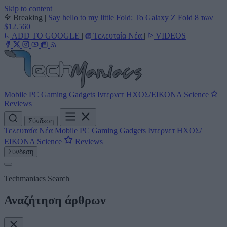
Skip to content
Breaking
|
Say hello to my little Fold: Το Galaxy Z Fold 8 των
$12.560
ADD TO GOOGLE
|
Τελευταία Νέα
|
VIDEOS
Mobile
PC
Gaming
Gadgets
Ιντερνετ
ΗΧΟΣ/ΕΙΚΟΝΑ
Science
Reviews
Σύνδεση
Τελευταία Νέα
Mobile
PC
Gaming
Gadgets
Ιντερνετ
ΗΧΟΣ/
ΕΙΚΟΝΑ
Science
Reviews
Σύνδεση
Techmaniacs Search
Αναζήτηση άρθρων