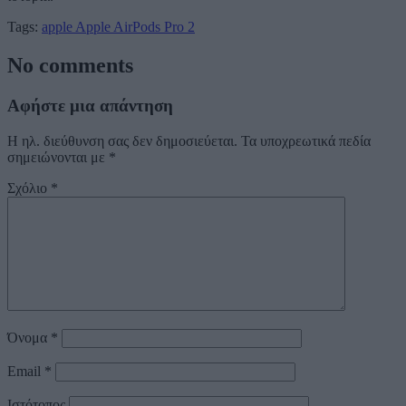
Tags:
apple
Apple AirPods Pro 2
No comments
Αφήστε μια απάντηση
Η ηλ. διεύθυνση σας δεν δημοσιεύεται.
Τα υποχρεωτικά πεδία
σημειώνονται με
*
Σχόλιο
*
Όνομα
*
Email
*
Ιστότοπος