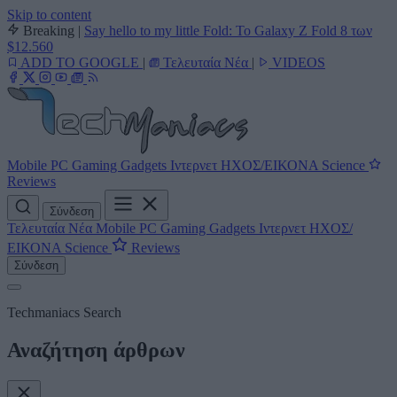
Skip to content
Breaking
|
Say hello to my little Fold: Το Galaxy Z Fold 8 των
$12.560
ADD TO GOOGLE
|
Τελευταία Νέα
|
VIDEOS
Mobile
PC
Gaming
Gadgets
Ιντερνετ
ΗΧΟΣ/ΕΙΚΟΝΑ
Science
Reviews
Σύνδεση
Τελευταία Νέα
Mobile
PC
Gaming
Gadgets
Ιντερνετ
ΗΧΟΣ/
ΕΙΚΟΝΑ
Science
Reviews
Σύνδεση
Techmaniacs Search
Αναζήτηση άρθρων