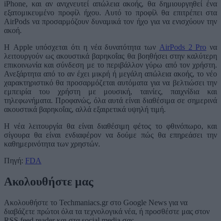
iPhone, και αν ανιχνευτεί απώλεια ακοής, θα δημιουργηθεί ένα
εξατομικευμένο προφίλ ήχου. Αυτό το προφίλ θα επιτρέπει στα
AirPods να προσαρμόζουν δυναμικά τον ήχο για να ενισχύουν την
ακοή.
Η Apple υπόσχεται ότι η νέα δυνατότητα των
AirPods 2 Pro
να
λειτουργούν ως ακουστικά βαρηκοΐας θα βοηθήσει στην καλύτερη
επικοινωνία και σύνδεση με το περιβάλλον γύρω από τον χρήστη.
Ανεξάρτητα από το αν έχει μικρή ή μεγάλη απώλεια ακοής, το νέο
χαρακτηριστικό θα προσαρμόζεται αυτόματα για να βελτιώσει την
εμπειρία του χρήστη με μουσική, ταινίες, παιχνίδια και
τηλεφωνήματα. Προφανώς, όλα αυτά είναι διαθέσιμα σε σημερινά
ακουστικά βαρηκοΐας, αλλά εξαιρετικά υψηλή τιμή.
Η νέα λειτουργία θα είναι διαθέσιμη φέτος το φθινόπωρο, και
σίγουρα θα είναι ενδιαφέρον να δούμε πώς θα επηρεάσει την
καθημερινότητα των χρηστών.
Πηγή:
FDA
Ακολουθήστε μας
Ακολουθήστε το Techmaniacs.gr στο Google News για να
διαβάζετε πρώτοι όλα τα τεχνολογικά νέα, ή προσθέστε μας στον
RSS feed reader και στα social media σας.