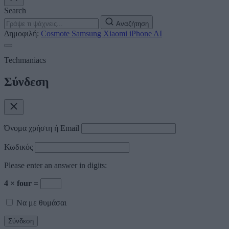
Search
Αναζήτηση
Δημοφιλή:
Cosmote
Samsung
Xiaomi
iPhone
AI
Techmaniacs
Σύνδεση
Όνομα χρήστη ή Email
Κωδικός
Please enter an answer in digits:
4 × four =
Να με θυμάσαι