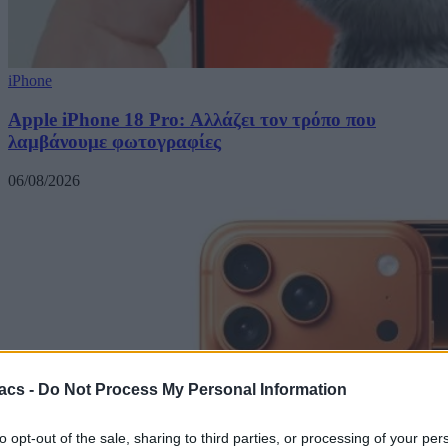
iPhone
Apple iPhone 18 Pro: Αλλάζει τον τρόπο που
λαμβάνουμε φωτογραφίες
06/08/2026
acs -
Do Not Process My Personal Information
to opt-out of the sale, sharing to third parties, or processing of your per