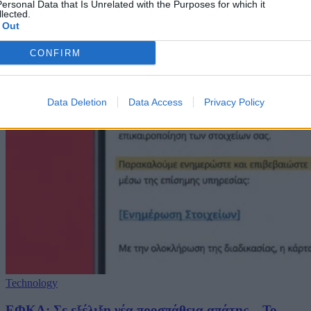
ersonal Data that Is Unrelated with the Purposes for which it
lected.
 Out
CONFIRM
Data Deletion
Data Access
Privacy Policy
Technology
ΕΦΚΑ: Σε εξέλιξη νέα προσπάθεια απάτης – Το