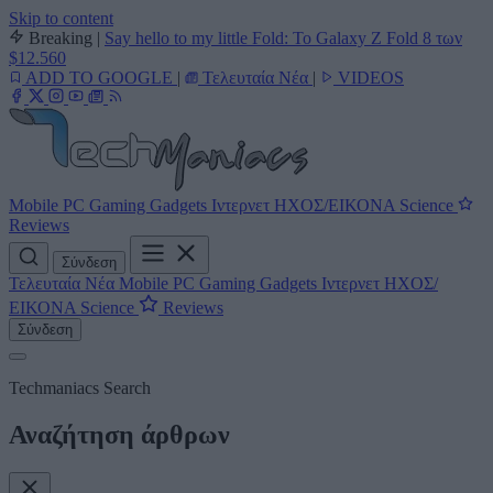
Skip to content
Breaking
|
Say hello to my little Fold: Το Galaxy Z Fold 8 των
$12.560
ADD TO GOOGLE
|
Τελευταία Νέα
|
VIDEOS
Mobile
PC
Gaming
Gadgets
Ιντερνετ
ΗΧΟΣ/ΕΙΚΟΝΑ
Science
Reviews
Σύνδεση
Τελευταία Νέα
Mobile
PC
Gaming
Gadgets
Ιντερνετ
ΗΧΟΣ/
ΕΙΚΟΝΑ
Science
Reviews
Σύνδεση
Techmaniacs Search
Αναζήτηση άρθρων