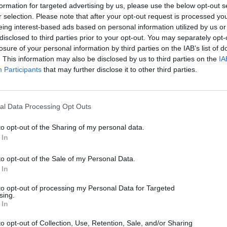
formation for targeted advertising by us, please use the below opt-out s
r selection. Please note that after your opt-out request is processed y
eing interest-based ads based on personal information utilized by us or
disclosed to third parties prior to your opt-out. You may separately opt-
losure of your personal information by third parties on the IAB’s list of
. This information may also be disclosed by us to third parties on the
IA
Participants
that may further disclose it to other third parties.
al Data Processing Opt Outs
iPhone
to opt-out of the Sharing of my personal data.
 In
Το Baby iPhone των 29$ που αποκαλύπτει τους
μεγάλους φόβους της Κίνας
to opt-out of the Sale of my Personal Data.
 In
06/08/2026
to opt-out of processing my Personal Data for Targeted
sing.
 In
to opt-out of Collection, Use, Retention, Sale, and/or Sharing