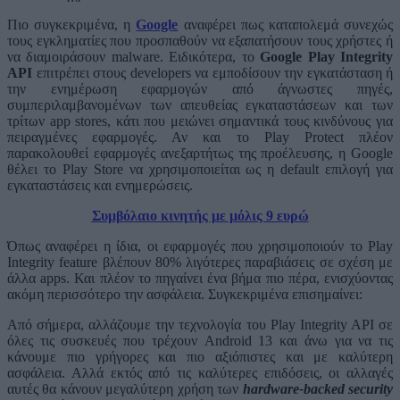
Πιο συγκεκριμένα, η
Google
αναφέρει πως καταπολεμά συνεχώς
τους εγκληματίες που προσπαθούν να εξαπατήσουν τους χρήστες ή
να διαμοιράσουν malware. Ειδικότερα, το
Google Play Integrity
API
επιτρέπει στους developers να εμποδίσουν την εγκατάσταση ή
την ενημέρωση εφαρμογών από άγνωστες πηγές,
συμπεριλαμβανομένων των απευθείας εγκαταστάσεων και των
τρίτων app stores, κάτι που μειώνει σημαντικά τους κινδύνους για
πειραγμένες εφαρμογές. Αν και το Play Protect πλέον
παρακολουθεί εφαρμογές ανεξαρτήτως της προέλευσης, η Google
θέλει το Play Store να χρησιμοποιείται ως η default επιλογή για
εγκαταστάσεις και ενημερώσεις.
Συμβόλαιο κινητής με μόλις 9 ευρώ
Όπως αναφέρει η ίδια, οι εφαρμογές που χρησιμοποιούν το Play
Integrity feature βλέπουν 80% λιγότερες παραβιάσεις σε σχέση με
άλλα apps. Και πλέον το πηγαίνει ένα βήμα πιο πέρα, ενισχύοντας
ακόμη περισσότερο την ασφάλεια. Συγκεκριμένα επισημαίνει:
Από σήμερα, αλλάζουμε την τεχνολογία του Play Integrity API σε
όλες τις συσκευές που τρέχουν Android 13 και άνω για να τις
κάνουμε πιο γρήγορες και πιο αξιόπιστες και με καλύτερη
ασφάλεια. Αλλά εκτός από τις καλύτερες επιδόσεις, οι αλλαγές
αυτές θα κάνουν μεγαλύτερη χρήση των
hardware-backed security