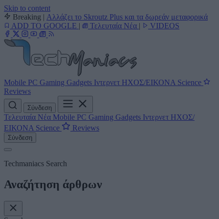
Skip to content
Breaking
|
Αλλάζει το Skroutz Plus και τα δωρεάν μεταφορικά
ADD TO GOOGLE
|
Τελευταία Νέα
|
VIDEOS
Mobile
PC
Gaming
Gadgets
Ιντερνετ
ΗΧΟΣ/ΕΙΚΟΝΑ
Science
Reviews
Σύνδεση
Τελευταία Νέα
Mobile
PC
Gaming
Gadgets
Ιντερνετ
ΗΧΟΣ/
ΕΙΚΟΝΑ
Science
Reviews
Σύνδεση
Techmaniacs Search
Αναζήτηση άρθρων