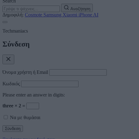
Search
Αναζήτηση
Δημοφιλή:
Cosmote
Samsung
Xiaomi
iPhone
AI
Techmaniacs
Σύνδεση
Όνομα χρήστη ή Email
Κωδικός
Please enter an answer in digits:
three × 2 =
Να με θυμάσαι