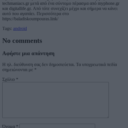
techmaniacs.gr μετά από ένα σύντομο πέρασμα από myphone.gr
και digitallife.gr. Από τότε συνεχίζει μέχρι και σήμερα να κάνει
αυτό που αγαπάει. Περισσότερα στο
https://baladiskoumpouras.link/
Tags:
android
No comments
Αφήστε μια απάντηση
Η ηλ. διεύθυνση σας δεν δημοσιεύεται.
Τα υποχρεωτικά πεδία
σημειώνονται με
*
Σχόλιο
*
Όνομα
*