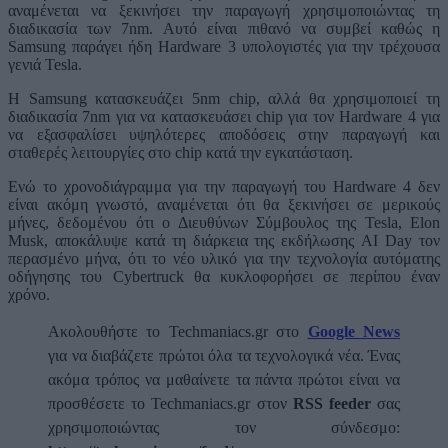
αναμένεται να ξεκινήσει την παραγωγή χρησιμοποιώντας τη
διαδικασία των 7nm. Αυτό είναι πιθανό να συμβεί καθώς η
Samsung παράγει ήδη Hardware 3 υπολογιστές για την τρέχουσα
γενιά Tesla.
Η Samsung κατασκευάζει 5nm chip, αλλά θα χρησιμοποιεί τη
διαδικασία 7nm για να κατασκευάσει chip για τον Hardware 4 για
να εξασφαλίσει υψηλότερες αποδόσεις στην παραγωγή και
σταθερές λειτουργίες στο chip κατά την εγκατάσταση.
Ενώ το χρονοδιάγραμμα για την παραγωγή του Hardware 4 δεν
είναι ακόμη γνωστό, αναμένεται ότι θα ξεκινήσει σε μερικούς
μήνες, δεδομένου ότι ο Διευθύνων Σύμβουλος της Tesla, Elon
Musk, αποκάλυψε κατά τη διάρκεια της εκδήλωσης AI Day τον
περασμένο μήνα, ότι το νέο υλικό για την τεχνολογία αυτόματης
οδήγησης του Cybertruck θα κυκλοφορήσει σε περίπου έναν
χρόνο.
Ακολουθήστε το Techmaniacs.gr στο
Google News
για να διαβάζετε πρώτοι όλα τα τεχνολογικά νέα. Ένας
ακόμα τρόπος να μαθαίνετε τα πάντα πρώτοι είναι να
προσθέσετε το Techmaniacs.gr στον
RSS feeder
σας
χρησιμοποιώντας τον σύνδεσμο: