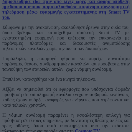
δημοσιεύθηκε εδώ πριν από λίγες ώρες και αφορά υπόθεση
ημεδαπού ο οποίος παρακολουθούσε παράνομα συνδρομητική
τηλεόραση μέσω εφαρμογής εγκατεστημένης στη Smart TV
του.
Σύμφωνα με την ανακοίνωση, ακολούθησε έρευνα στην οικία του,
όπου βρέθηκε και κατασχέθηκε συσκευή Smart TV με
εγκατεστημένη εφαρμογή που επέτρεπε την επικοινωνία με
παράνομες πλατφόρμες και διακομιστές αναμετάδοσης
τηλεοπτικών καναλιών χωρίς την άδεια των δικαιούχων.
Παράλληλα, η εφαρμογή φέρεται να παρείχε δυνατότητα
παράνομης θέασης συνδρομητικών καναλιών και πρόσβασης στην
ταινιοθήκη των εταιρειών αυτών, χωρίς νόμιμη συνδρομή.
Επιπλέον, κατασχέθηκε και ένα κινητό τηλέφωνο.
Αξίζει να σημειωθεί ότι οι εφαρμογές που υπόσχονται δωρεάν
πρόσβαση σε επί πληρωμή κανάλια ενέχουν σοβαρούς κινδύνους,
καθώς έχουν υπάρξει αναφορές για ενέργειες που στρέφονται και
κατά τελικών χρηστών.
Η νόμιμη συνδρομή παραμένει η ασφαλέστερη επιλογή για
πρόσβαση σε τέτοιες υπηρεσίες, με δυνατότητες θέασης σε έως και
τρεις οθόνες, όπου αυτό υποστηρίζεται από την εκάστοτε
πλατφόρμα, όπως για παράδειγμα στη
Cosmote TV
.