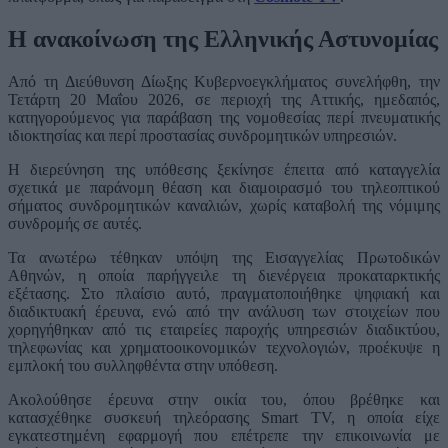
Η ανακοίνωση της Ελληνικής Αστυνομίας
Από τη Διεύθυνση Δίωξης Κυβερνοεγκλήματος συνελήφθη, την
Τετάρτη 20 Μαΐου 2026, σε περιοχή της Αττικής, ημεδαπός,
κατηγορούμενος για παράβαση της νομοθεσίας περί πνευματικής
ιδιοκτησίας και περί προστασίας συνδρομητικών υπηρεσιών.
Η διερεύνηση της υπόθεσης ξεκίνησε έπειτα από καταγγελία
σχετικά με παράνομη θέαση και διαμοιρασμό του τηλεοπτικού
σήματος συνδρομητικών καναλιών, χωρίς καταβολή της νόμιμης
συνδρομής σε αυτές.
Τα ανωτέρω τέθηκαν υπόψη της Εισαγγελίας Πρωτοδικών
Αθηνών, η οποία παρήγγειλε τη διενέργεια προκαταρκτικής
εξέτασης. Στο πλαίσιο αυτό, πραγματοποιήθηκε ψηφιακή και
διαδικτυακή έρευνα, ενώ από την ανάλυση των στοιχείων που
χορηγήθηκαν από τις εταιρείες παροχής υπηρεσιών διαδικτύου,
τηλεφωνίας και χρηματοοικονομικών τεχνολογιών, προέκυψε η
εμπλοκή του συλληφθέντα στην υπόθεση.
Ακολούθησε έρευνα στην οικία του, όπου βρέθηκε και
κατασχέθηκε συσκευή τηλεόρασης Smart TV, η οποία είχε
εγκατεστημένη εφαρμογή που επέτρεπε την επικοινωνία με