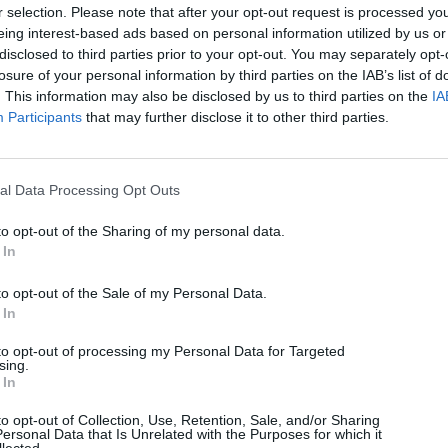
r selection. Please note that after your opt-out request is processed y
eing interest-based ads based on personal information utilized by us or
disclosed to third parties prior to your opt-out. You may separately opt-
losure of your personal information by third parties on the IAB’s list of
. This information may also be disclosed by us to third parties on the
IA
Participants
that may further disclose it to other third parties.
Technology
al Data Processing Opt Outs
Αλλάζει το Skroutz Plus και τα δωρεάν μεταφορικά
to opt-out of the Sharing of my personal data.
08/08/2026
 In
to opt-out of the Sale of my Personal Data.
 In
to opt-out of processing my Personal Data for Targeted
sing.
 In
to opt-out of Collection, Use, Retention, Sale, and/or Sharing
ersonal Data that Is Unrelated with the Purposes for which it