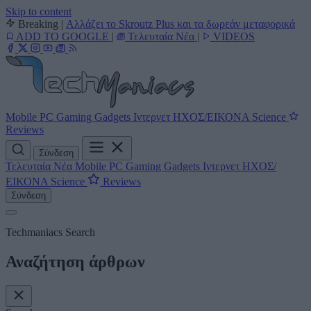
Skip to content
Breaking
|
Αλλάζει το Skroutz Plus και τα δωρεάν μεταφορικά
ADD TO GOOGLE
|
Τελευταία Νέα
|
VIDEOS
Mobile
PC
Gaming
Gadgets
Ιντερνετ
ΗΧΟΣ/ΕΙΚΟΝΑ
Science
Reviews
Σύνδεση
Τελευταία Νέα
Mobile
PC
Gaming
Gadgets
Ιντερνετ
ΗΧΟΣ/
ΕΙΚΟΝΑ
Science
Reviews
Σύνδεση
Techmaniacs Search
Αναζήτηση άρθρων