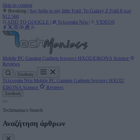
Skip to content
Breaking
|
Say hello to my little Fold: Το Galaxy Z Fold 8 των
$12.560
ADD TO GOOGLE
|
Τελευταία Νέα
|
VIDEOS
Mobile
PC
Gaming
Gadgets
Ιντερνετ
ΗΧΟΣ/ΕΙΚΟΝΑ
Science
Reviews
Σύνδεση
Τελευταία Νέα
Mobile
PC
Gaming
Gadgets
Ιντερνετ
ΗΧΟΣ/
ΕΙΚΟΝΑ
Science
Reviews
Σύνδεση
Techmaniacs Search
Αναζήτηση άρθρων