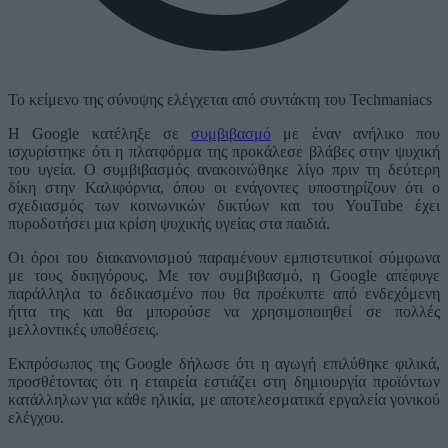
Το κείμενο της σύνοψης ελέγχεται από συντάκτη του Techmaniacs
Η Google κατέληξε σε
συμβιβασμό
με έναν ανήλικο που
ισχυρίστηκε ότι η πλατφόρμα της προκάλεσε βλάβες στην ψυχική
του υγεία. Ο συμβιβασμός ανακοινώθηκε λίγο πριν τη δεύτερη
δίκη στην Καλιφόρνια, όπου οι ενάγοντες υποστηρίζουν ότι ο
σχεδιασμός των κοινωνικών δικτύων και του YouTube έχει
πυροδοτήσει μια κρίση ψυχικής υγείας στα παιδιά.
Οι όροι του διακανονισμού παραμένουν εμπιστευτικοί σύμφωνα
με τους δικηγόρους. Με τον συμβιβασμό, η Google απέφυγε
παράλληλα το δεδικασμένο που θα προέκυπτε από ενδεχόμενη
ήττα της και θα μπορούσε να χρησιμοποιηθεί σε πολλές
μελλοντικές υποθέσεις.
Εκπρόσωπος της Google δήλωσε ότι η αγωγή επιλύθηκε φιλικά,
προσθέτοντας ότι η εταιρεία εστιάζει στη δημιουργία προϊόντων
κατάλληλων για κάθε ηλικία, με αποτελεσματικά εργαλεία γονικού
ελέγχου.