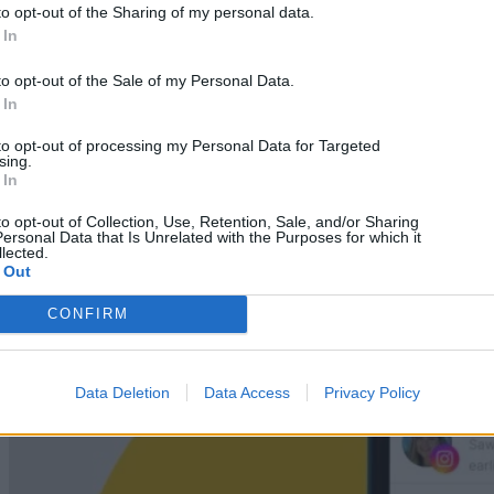
to opt-out of the Sharing of my personal data.
 In
to opt-out of the Sale of my Personal Data.
 In
to opt-out of processing my Personal Data for Targeted
sing.
 In
to opt-out of Collection, Use, Retention, Sale, and/or Sharing
Science
ersonal Data that Is Unrelated with the Purposes for which it
lected.
Το πιο γρήγορο αντικείμενο που δημιούργησε ο
 Out
άνθρωπος
CONFIRM
05/08/2026
Data Deletion
Data Access
Privacy Policy