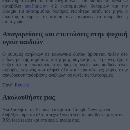
δικαστήριο έκρινε τις εταιρείες αμελείς και διέταξε τη Meta να
καταβάλει
αποζημίωση
4,2 εκατομμυρίων δολαρίων και την
Google 1,8 εκατομμύρια δολάρια. Νωρίτερα αυτόν τον μήνα, ο
δικαστής απέρριψε το αίτημα των εταιρειών να ακυρωθεί η
ετυμηγορία.
Απαγορεύσεις και επιπτώσεις στην ψυχική
υγεία παιδιών
Ο εθισμός ανηλίκων σε κοινωνικά δίκτυα βρίσκεται πλέον στο
επίκεντρο της δημόσιας συζήτησης παγκοσμίως. Έρευνες έχουν
δείξει ότι οι επιπτώσεις στην ψυχική υγεία των παιδιών είναι
σοβαρές, γεγονός που οδηγεί όλο και περισσότερες χώρες στην
απαγόρευση πρόσβασης ανηλίκων σε αυτές τις πλατφόρμες.
Πηγή:
Reuters
Ακολουθήστε μας
Ακολουθήστε το Techmaniacs.gr στο Google News για να
διαβάζετε πρώτοι όλα τα τεχνολογικά νέα, ή προσθέστε μας στον
RSS feed reader και στα social media σας.