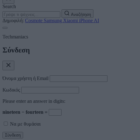
Search
Αναζήτηση
Δημοφιλή:
Cosmote
Samsung
Xiaomi
iPhone
AI
Techmaniacs
Σύνδεση
Όνομα χρήστη ή Email
Κωδικός
Please enter an answer in digits:
nineteen − fourteen =
Να με θυμάσαι