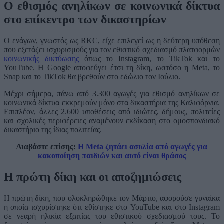
Ο εθισμός ανηλίκων σε κοινωνικά δίκτυα
στο επίκεντρο των δικαστηρίων
Ο ενάγων, γνωστός ως RKC, είχε επιλεγεί ως η δεύτερη υπόθεση
που εξετάζει ισχυρισμούς για τον εθιστικό σχεδιασμό πλατφορμών
κοινωνικής δικτύωσης
όπως το Instagram, το TikTok και το
YouTube. Η Google αποφεύγει έτσι τη δίκη, ωστόσο η Meta, το
Snap και το TikTok θα βρεθούν στο εδώλιο τον Ιούλιο.
Μέχρι σήμερα, πάνω από 3.300 αγωγές για εθισμό ανηλίκων σε
κοινωνικά δίκτυα εκκρεμούν μόνο στα δικαστήρια της Καλιφόρνια.
Επιπλέον, άλλες 2.600 υποθέσεις από ιδιώτες, δήμους, πολιτείες
και σχολικές περιφέρειες αναμένουν εκδίκαση στο ομοσπονδιακό
δικαστήριο της ίδιας πολιτείας.
Διαβάστε επίσης:
Η Meta ζητάει ασυλία από αγωγές για
κακοποίηση παιδιών και αυτό είναι θράσος
Η πρώτη δίκη και οι αποζημιώσεις
Η πρώτη δίκη, που ολοκληρώθηκε τον Μάρτιο, αφορούσε γυναίκα
η οποία ισχυρίστηκε ότι εθίστηκε στο YouTube και στο Instagram
σε νεαρή ηλικία εξαιτίας του εθιστικού σχεδιασμού τους. Το