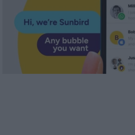
Android
Sunbird: Κάνει το ντεμπούτο του στο Android και
φέρνει το iMessage