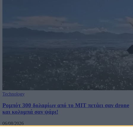
Technology
Ρομπότ 300 δολαρίων από το MIT πετάει σαν drone
και κολυμπά σαν ψάρι!
06/08/2026