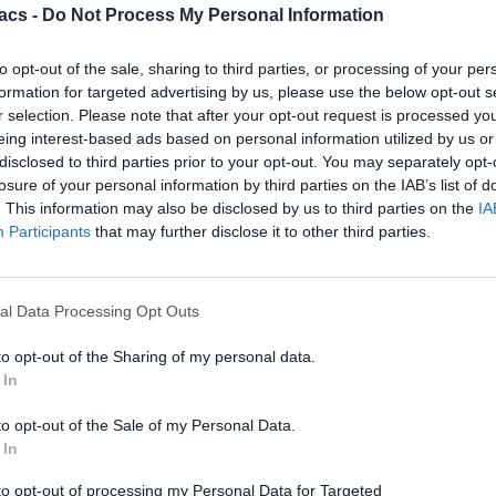
acs -
Do Not Process My Personal Information
Techmaniacs Originals
Reviews
to opt-out of the sale, sharing to third parties, or processing of your per
Unboxing.
formation for targeted advertising by us, please use the below opt-out s
r selection. Please note that after your opt-out request is processed y
eing interest-based ads based on personal information utilized by us or
Honest, direct, and hands-on. We benchmark, test, and daily-drive
the latest tech so you know what is actually worth your money.
disclosed to third parties prior to your opt-out. You may separately opt-
losure of your personal information by third parties on the IAB’s list of
Subscribe to Channel
. This information may also be disclosed by us to third parties on the
IA
Participants
that may further disclose it to other third parties.
Swipe Reviews
al Data Processing Opt Outs
to opt-out of the Sharing of my personal data.
 In
to opt-out of the Sale of my Personal Data.
 In
to opt-out of processing my Personal Data for Targeted