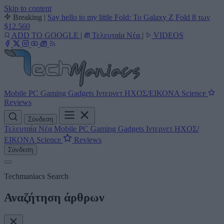
Skip to content
Breaking
|
Say hello to my little Fold: Το Galaxy Z Fold 8 των
$12.560
ADD TO GOOGLE
|
Τελευταία Νέα
|
VIDEOS
Mobile
PC
Gaming
Gadgets
Ιντερνετ
ΗΧΟΣ/ΕΙΚΟΝΑ
Science
Reviews
Σύνδεση
Τελευταία Νέα
Mobile
PC
Gaming
Gadgets
Ιντερνετ
ΗΧΟΣ/
ΕΙΚΟΝΑ
Science
Reviews
Σύνδεση
Techmaniacs Search
Αναζήτηση άρθρων