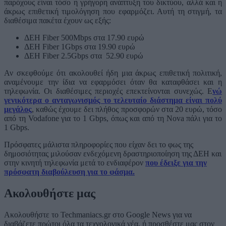
παρόχους είναι τόσο η γρήγορη ανάπτυξη του δικτύου, αλλά και η
άκρως επιθετική τιμολόγηση που εφαρμόζει. Αυτή τη στιγμή, τα
διαθέσιμα πακέτα έχουν ως εξής:
ΔΕΗ Fiber 500Mbps στα 17.90 ευρώ
ΔΕΗ Fiber 1Gbps στα 19.90 ευρώ
ΔΕΗ Fiber 2.5Gbps στα 52.90 ευρώ
Αν σκεφθούμε ότι ακολουθεί ήδη μια άκρως επιθετική πολιτική,
αναμένουμε την ίδια να εφαρμόσει όταν θα καταφθάσει και η
τηλεφωνία. Οι διαθέσιμες περιοχές επεκτείνονται συνεχώς. Ε
νώ
γενικότερα ο ανταγωνισμός το τελευταίο διάστημα είναι πολύ
μεγάλος
, καθώς έχουμε δει πλήθος προσφορών στα 20 ευρώ, τόσο
από τη Vodafone για το 1 Gbps, όπως και από τη Nova πάλι για το
1 Gbps.
Πρόσφατες μάλιστα πληροφορίες που είχαν δει το φως της
δημοσιότητας μιλούσαν ενδεχόμενη δραστηριοποίηση της ΔΕΗ και
στην κινητή τηλεφωνία μετά το ενδιαφέρον
που έδειξε για την
πρόσφατη διαβούλευση για το φάσμα.
Ακολουθήστε μας
Ακολουθήστε το Techmaniacs.gr στο Google News για να
διαβάζετε πρώτοι όλα τα τεχνολογικά νέα, ή προσθέστε μας στον