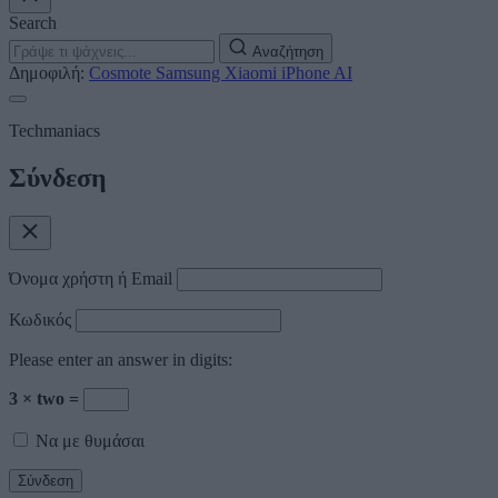
Search
Αναζήτηση
Δημοφιλή:
Cosmote
Samsung
Xiaomi
iPhone
AI
Techmaniacs
Σύνδεση
Όνομα χρήστη ή Email
Κωδικός
Please enter an answer in digits:
3 × two =
Να με θυμάσαι