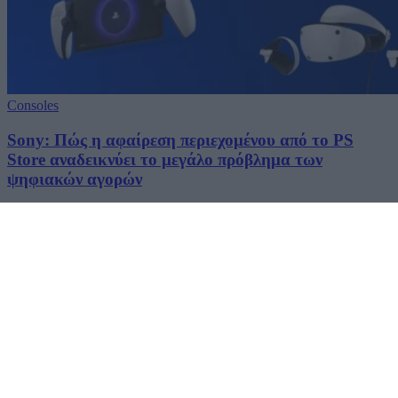
Consoles
Sony: Πώς η αφαίρεση περιεχομένου από το PS
Store αναδεικνύει το μεγάλο πρόβλημα των
ψηφιακών αγορών
30/06/2026
Techmaniacs Originals
Reviews
Unboxing.
Honest, direct, and hands-on. We benchmark, test, and daily-drive
the latest tech so you know what is actually worth your money.