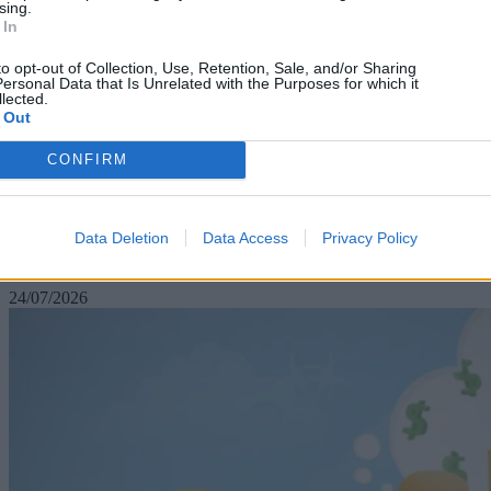
sing.
 In
to opt-out of Collection, Use, Retention, Sale, and/or Sharing
ersonal Data that Is Unrelated with the Purposes for which it
lected.
 Out
CONFIRM
Business
Η Σαουδική Αραβία παίρνει την Electronic Arts: Το
deal των $55 δις και το κρυφό ρίσκο για τους
Data Deletion
Data Access
Privacy Policy
gamers
24/07/2026