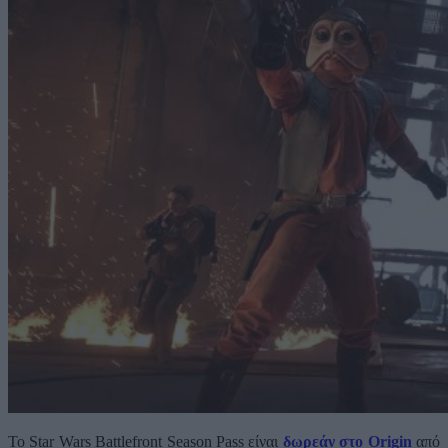
Το Star Wars Battlefront Season Pass είναι
δωρεάν στο Origin
από