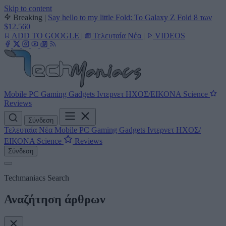
Skip to content
Breaking
|
Say hello to my little Fold: Το Galaxy Z Fold 8 των
$12.560
ADD TO GOOGLE
|
Τελευταία Νέα
|
VIDEOS
Mobile
PC
Gaming
Gadgets
Ιντερνετ
ΗΧΟΣ/ΕΙΚΟΝΑ
Science
Reviews
Σύνδεση
Τελευταία Νέα
Mobile
PC
Gaming
Gadgets
Ιντερνετ
ΗΧΟΣ/
ΕΙΚΟΝΑ
Science
Reviews
Σύνδεση
Techmaniacs Search
Αναζήτηση άρθρων