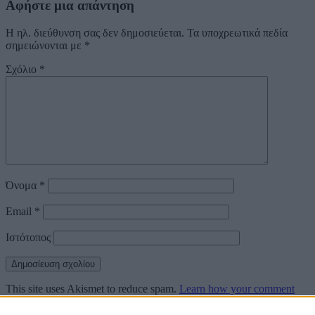
Αφήστε μια απάντηση
Η ηλ. διεύθυνση σας δεν δημοσιεύεται.
Τα υποχρεωτικά πεδία
σημειώνονται με
*
Σχόλιο
*
Όνομα
*
Email
*
Ιστότοπος
This site uses Akismet to reduce spam.
Learn how your comment
data is processed.