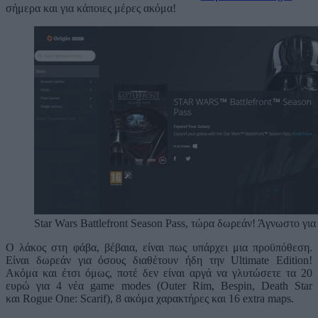
σήμερα και για κάποιες μέρες ακόμα!
Star Wars Battlefront Season Pass, τώρα δωρεάν! Άγνωστο γ
Ο λάκος στη φάβα, βέβαια, είναι πως υπάρχει μια προϋπόθεση.
Είναι δωρεάν για όσους διαθέτουν ήδη την Ultimate Edition!
Ακόμα και έτσι όμως, ποτέ δεν είναι αργά να γλυτώσετε τα 20
ευρώ για 4 νέα game modes (Outer Rim, Bespin, Death Star
και Rogue One: Scarif), 8 ακόμα χαρακτήρες και 16 extra maps.