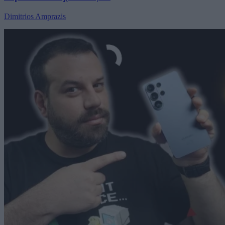
Dimitrios Amprazis