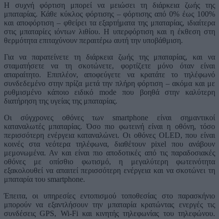
Η συχνή φόρτιση μπορεί να μειώσει τη διάρκεια ζωής της
μπαταρίας. Κάθε κύκλος φόρτισης – φόρτισης από 0% έως 100%
και αποφόρτιση – φθείρει τα εξαρτήματα της μπαταρίας, ιδιαίτερα
στις μπαταρίες ιόντων λιθίου. Η υπερφόρτιση και η έκθεση στη
θερμότητα επιταχύνουν περαιτέρω αυτή την υποβάθμιση.
Για να παρατείνετε τη διάρκεια ζωής της μπαταρίας, και να
σταματήσετε να τη σκοτώνετε, φορτίζετε μόνο όταν είναι
απαραίτητο. Επιπλέον, αποφεύγετε να κρατάτε το τηλέφωνό
συνδεδεμένο στην πρίζα μετά την πλήρη φόρτιση – ακόμα και με
ρυθμισμένο κάποιο ειδικό mode που βοηθά στην καλύτερη
διατήρηση της υγείας της μπαταρίας.
Οι σύγχρονες οθόνες των smartphone είναι σημαντικοί
καταναλωτές μπαταρίας. Όσο πιο φωτεινή είναι η οθόνη, τόσο
περισσότερη ενέργεια καταναλώνει. Οι οθόνες OLED, που είναι
κοινές στα νεότερα τηλέφωνα, διαθέτουν pixel που ανάβουν
μεμονωμένα. Αν και είναι πιο αποδοτικές από τις παραδοσιακές
οθόνες με οπίσθιο φωτισμό, η μεγαλύτερη φωτεινότητα
εξακολουθεί να απαιτεί περισσότερη ενέργεια και να σκοτώνει τη
μπαταρία του smartphone.
Έπειτα, οι υπηρεσίες εντοπισμού τοποθεσίας στο παρασκήνιο
μπορούν να εξαντλήσουν την μπαταρία κρατώντας ενεργές τις
συνδέσεις GPS, Wi-Fi και κινητής τηλεφωνίας του τηλεφώνου.