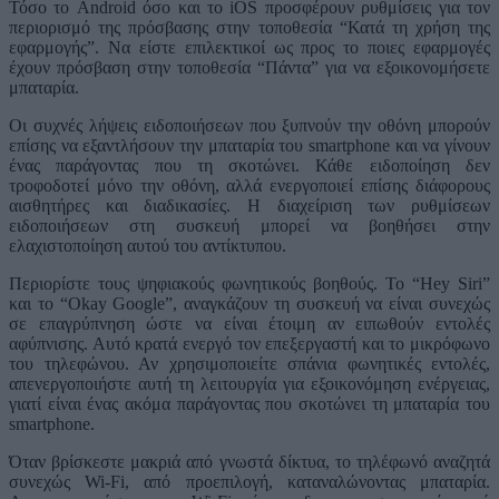
Τόσο το Android όσο και το iOS προσφέρουν ρυθμίσεις για τον
περιορισμό της πρόσβασης στην τοποθεσία “Κατά τη χρήση της
εφαρμογής”. Να είστε επιλεκτικοί ως προς το ποιες εφαρμογές
έχουν πρόσβαση στην τοποθεσία “Πάντα” για να εξοικονομήσετε
μπαταρία.
Οι συχνές λήψεις ειδοποιήσεων που ξυπνούν την οθόνη μπορούν
επίσης να εξαντλήσουν την μπαταρία του smartphone και να γίνουν
ένας παράγοντας που τη σκοτώνει. Κάθε ειδοποίηση δεν
τροφοδοτεί μόνο την οθόνη, αλλά ενεργοποιεί επίσης διάφορους
αισθητήρες και διαδικασίες. Η διαχείριση των ρυθμίσεων
ειδοποιήσεων στη συσκευή μπορεί να βοηθήσει στην
ελαχιστοποίηση αυτού του αντίκτυπου.
Περιορίστε τους ψηφιακούς φωνητικούς βοηθούς. Το “Hey Siri”
και το “Okay Google”, αναγκάζουν τη συσκευή να είναι συνεχώς
σε επαγρύπνηση ώστε να είναι έτοιμη αν ειπωθούν εντολές
αφύπνισης. Αυτό κρατά ενεργό τον επεξεργαστή και το μικρόφωνο
του τηλεφώνου. Αν χρησιμοποιείτε σπάνια φωνητικές εντολές,
απενεργοποιήστε αυτή τη λειτουργία για εξοικονόμηση ενέργειας,
γιατί είναι ένας ακόμα παράγοντας που σκοτώνει τη μπαταρία του
smartphone.
Όταν βρίσκεστε μακριά από γνωστά δίκτυα, το τηλέφωνό αναζητά
συνεχώς Wi-Fi, από προεπιλογή, καταναλώνοντας μπαταρία.