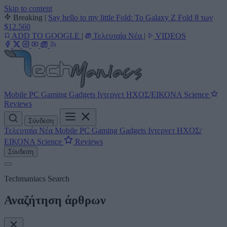
Skip to content
Breaking
|
Say hello to my little Fold: Το Galaxy Z Fold 8 των
$12.560
ADD TO GOOGLE
|
Τελευταία Νέα
|
VIDEOS
Mobile
PC
Gaming
Gadgets
Ιντερνετ
ΗΧΟΣ/ΕΙΚΟΝΑ
Science
Reviews
Σύνδεση
Τελευταία Νέα
Mobile
PC
Gaming
Gadgets
Ιντερνετ
ΗΧΟΣ/
ΕΙΚΟΝΑ
Science
Reviews
Σύνδεση
Techmaniacs Search
Αναζήτηση άρθρων