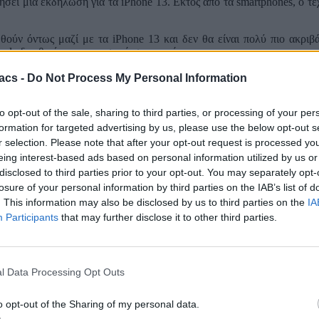
σει μία εκδήλωση για τα iPhone 13. Εκτός από τα smartphones, ο τε
θούν όντως μαζί με τα iPhone 13 και δεν θα είναι πολύ πιο ακριβά
pple δεν θα έχουν ακουστικά στο κουτί.
γές στο design με πιο “ενιαίο” σώμα στα ακουστικά και σχετικά κλασ
acs -
Do Not Process My Personal Information
ουστικών και επιβεβαίωσε την ακρίβεια των renders.
to opt-out of the sale, sharing to third parties, or processing of your per
 λέγεται ότι υποστηρίζουν Apple Music Lossless Audio. Επιπλέον, τα
formation for targeted advertising by us, please use the below opt-out s
r selection. Please note that after your opt-out request is processed y
αβάζετε πρώτοι όλα τα τεχνολογικά νέα. Ένας ακόμα τρόπος να μαθαί
eing interest-based ads based on personal information utilized by us or
//techmaniacs.gr/feed/
.
disclosed to third parties prior to your opt-out. You may separately opt-
losure of your personal information by third parties on the IAB’s list of
. This information may also be disclosed by us to third parties on the
IA
Participants
that may further disclose it to other third parties.
ρώτοι όλα τα τεχνολογικά νέα, ή προσθέστε μας στον RSS feed reader
l Data Processing Opt Outs
o opt-out of the Sharing of my personal data.