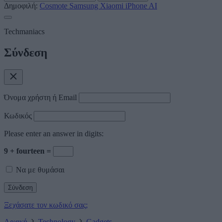
Δημοφιλή:
Cosmote
Samsung
Xiaomi
iPhone
AI
Techmaniacs
Σύνδεση
Όνομα χρήστη ή Email
Κωδικός
Please enter an answer in digits:
9 + fourteen =
Να με θυμάσαι
Ξεχάσατε τον κωδικό σας;
Αρχική
Technology
Gadgets