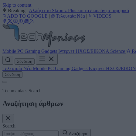
Skip to content
Breaking
|
Αλλάζει το Skroutz Plus και τα δωρεάν μεταφορικά
ADD TO GOOGLE
|
Τελευταία Νέα
|
VIDEOS
Mobile
PC
Gaming
Gadgets
Ιντερνετ
ΗΧΟΣ/ΕΙΚΟΝΑ
Science
Re
Σύνδεση
Τελευταία Νέα
Mobile
PC
Gaming
Gadgets
Ιντερνετ
ΗΧΟΣ/ΕΙΚΟ
Σύνδεση
Techmaniacs Search
Αναζήτηση άρθρων
Search
Αναζήτηση