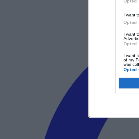
Opted 
I want t
Opted 
I want 
Advertis
Opted 
I want t
of my P
was col
Opted 