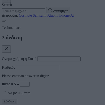
Search
Αναζήτηση
Δημοφιλή:
Cosmote
Samsung
Xiaomi
iPhone
AI
Techmaniacs
Σύνδεση
Όνομα χρήστη ή Email
Κωδικός
Please enter an answer in digits:
three × 5 =
Να με θυμάσαι