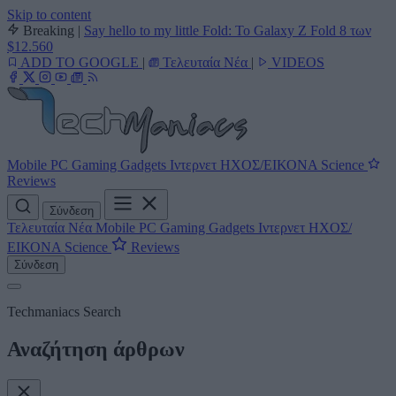
Skip to content
Breaking
|
Say hello to my little Fold: Το Galaxy Z Fold 8 των
$12.560
ADD TO GOOGLE
|
Τελευταία Νέα
|
VIDEOS
Mobile
PC
Gaming
Gadgets
Ιντερνετ
ΗΧΟΣ/ΕΙΚΟΝΑ
Science
Reviews
Σύνδεση
Τελευταία Νέα
Mobile
PC
Gaming
Gadgets
Ιντερνετ
ΗΧΟΣ/
ΕΙΚΟΝΑ
Science
Reviews
Σύνδεση
Techmaniacs Search
Αναζήτηση άρθρων