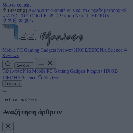
Skip to content
Breaking
|
Αλλάζει το Skroutz Plus και τα δωρεάν μεταφορικά
ADD TO GOOGLE
|
Τελευταία Νέα
|
VIDEOS
Mobile
PC
Gaming
Gadgets
Ιντερνετ
ΗΧΟΣ/ΕΙΚΟΝΑ
Science
Reviews
Σύνδεση
Τελευταία Νέα
Mobile
PC
Gaming
Gadgets
Ιντερνετ
ΗΧΟΣ/
ΕΙΚΟΝΑ
Science
Reviews
Σύνδεση
Techmaniacs Search
Αναζήτηση άρθρων