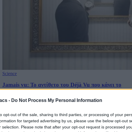
Science
Jamais vu: Το αντίθετο του Déjà Vu που κάνει το
οικείο να μοιάζει ξένο
acs -
Do Not Process My Personal Information
09/08/2026
to opt-out of the sale, sharing to third parties, or processing of your per
formation for targeted advertising by us, please use the below opt-out s
r selection. Please note that after your opt-out request is processed y