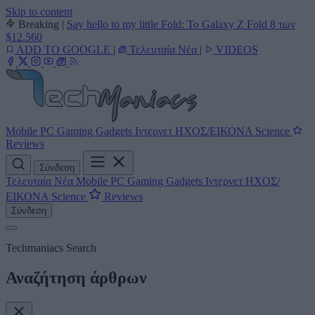
Skip to content
Breaking
|
Say hello to my little Fold: Το Galaxy Z Fold 8 των
$12.560
ADD TO GOOGLE
|
Τελευταία Νέα
|
VIDEOS
Mobile
PC
Gaming
Gadgets
Ιντερνετ
ΗΧΟΣ/ΕΙΚΟΝΑ
Science
Reviews
Σύνδεση
Τελευταία Νέα
Mobile
PC
Gaming
Gadgets
Ιντερνετ
ΗΧΟΣ/
ΕΙΚΟΝΑ
Science
Reviews
Σύνδεση
Techmaniacs Search
Αναζήτηση άρθρων