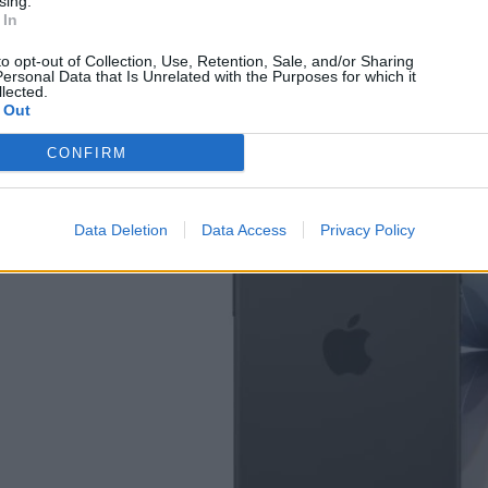
sing.
Starlink: Εντελώς δωρεάν ο εξοπλισμός και πάλι
 In
στην Ελλάδα
to opt-out of Collection, Use, Retention, Sale, and/or Sharing
ersonal Data that Is Unrelated with the Purposes for which it
08/08/2026
lected.
 Out
CONFIRM
Data Deletion
Data Access
Privacy Policy