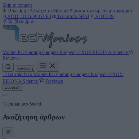
Skip to content
Breaking
|
Αλλάζει το Skroutz Plus και τα δωρεάν μεταφορικά
ADD TO GOOGLE
|
Τελευταία Νέα
|
VIDEOS
Mobile
PC
Gaming
Gadgets
Ιντερνετ
ΗΧΟΣ/ΕΙΚΟΝΑ
Science
Reviews
Σύνδεση
Τελευταία Νέα
Mobile
PC
Gaming
Gadgets
Ιντερνετ
ΗΧΟΣ/
ΕΙΚΟΝΑ
Science
Reviews
Σύνδεση
Techmaniacs Search
Αναζήτηση άρθρων