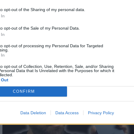
to opt-out of the Sharing of my personal data.
 In
to opt-out of the Sale of my Personal Data.
Gadgets
11/06/2026
 In
Huawei Watch Fit 5 Pro Review: Θα σου κλέψει την
to opt-out of processing my Personal Data for Targeted
sing.
καρδιά αλλά όχι τα λεφτά
 In
Dimitrios Amprazis
to opt-out of Collection, Use, Retention, Sale, and/or Sharing
ersonal Data that Is Unrelated with the Purposes for which it
lected.
 Out
CONFIRM
Data Deletion
Data Access
Privacy Policy