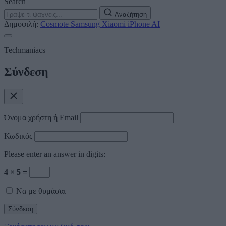
Search
Αναζήτηση
Δημοφιλή:
Cosmote
Samsung
Xiaomi
iPhone
AI
Techmaniacs
Σύνδεση
Όνομα χρήστη ή Email
Κωδικός
Please enter an answer in digits:
4 × 5 =
Να με θυμάσαι