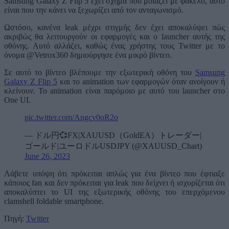
Samsung Galaxy Z Flip 5 έχει σχήμα που μοιάζει με φάκελο, αυτό
είναι που την κάνει να ξεχωρίζει από τον ανταγωνισμό.
Ωστόσο, κανένα leak μέχρι στιγμής δεν έχει αποκαλύψει πώς
ακριβώς θα λειτουργούν οι εφαρμογές και ο launcher αυτής της
οθόνης. Αυτό αλλάζει, καθώς ένας χρήστης τους Twitter με το
όνομα @Vetrox360 δημιούργησε ένα μικρό βίντεο.
Σε αυτό το βίντεο βλέπουμε την εξωτερική οθόνη του
Samsung
Galaxy Z Flip 5
και το animation των εφαρμογών όταν ανοίγουν ή
κλείνουν. Το animation είναι παρόμοιο με αυτό του launcher στο
One UI.
pic.twitter.com/Angcv0oR2o
— ドル円💞FX|XAUUSD（GoldEA）トレーダー|
ゴールド|ユーロドルUSDJPY (@XAUUSD_Chart)
June 26, 2023
Λάβετε υπόψη ότι πρόκειται απλώς για ένα βίντεο που έφτιαξε
κάποιος fan και δεν πρόκειται για leak που δείχνει ή ισχυρίζεται ότι
αποκαλύπτει το UI της εξωτερικής οθόνης του επερχόμενου
clamshell foldable smartphone.
Πηγή:
Twitter