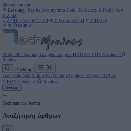
Skip to content
Breaking
|
Say hello to my little Fold: Το Galaxy Z Fold 8 των
$12.560
ADD TO GOOGLE
|
Τελευταία Νέα
|
VIDEOS
Mobile
PC
Gaming
Gadgets
Ιντερνετ
ΗΧΟΣ/ΕΙΚΟΝΑ
Science
Reviews
Σύνδεση
Τελευταία Νέα
Mobile
PC
Gaming
Gadgets
Ιντερνετ
ΗΧΟΣ/
ΕΙΚΟΝΑ
Science
Reviews
Σύνδεση
Techmaniacs Search
Αναζήτηση άρθρων