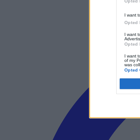
Opted 
I want t
Opted 
I want 
Advertis
Opted 
I want t
of my P
was col
Opted 