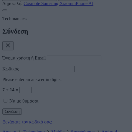
Δημοφιλή:
Cosmote
Samsung
Xiaomi
iPhone
AI
Techmaniacs
Σύνδεση
Όνομα χρήστη ή Email
Κωδικός
Please enter an answer in digits:
7 + 14 =
Να με θυμάσαι
Ξεχάσατε τον κωδικό σας;
Αρχική
Technology
Mobile
Smartphones
Android