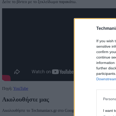
Δείτε το βίντεο με το ξεκλείδωμα παρακάτω.
Techmani
If you wish 
sensitive in
confirm you
continue se
information 
further disc
participants
Downstream 
Πηγή:
YouTube
Ακολουθήστε μας
Persona
Ακολουθήστε το Techmaniacs.gr στο Google News για να διαβάζετε π
I want t