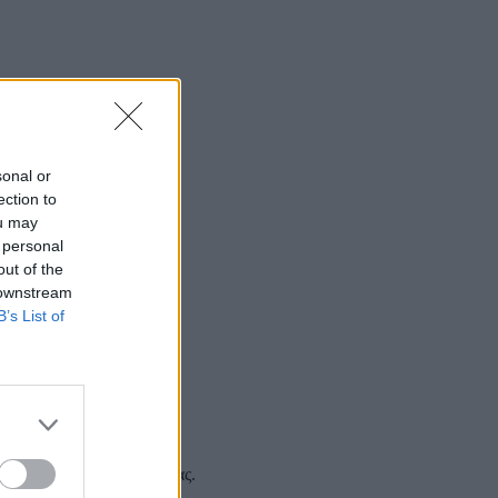
sonal or
ection to
ou may
 personal
out of the
 downstream
B’s List of
 και στα social media σας.