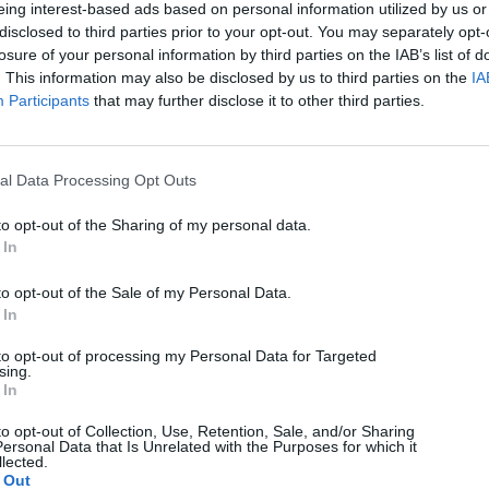
eing interest-based ads based on personal information utilized by us or
Ακολουθήστε μας
disclosed to third parties prior to your opt-out. You may separately opt-
losure of your personal information by third parties on the IAB’s list of
Ακολουθήστε το Techmaniacs.gr στο Google News για να
. This information may also be disclosed by us to third parties on the
IA
διαβάζετε πρώτοι όλα τα τεχνολογικά νέα, ή προσθέστε μας στον
Participants
that may further disclose it to other third parties.
RSS feed reader και στα social media σας.
al Data Processing Opt Outs
to opt-out of the Sharing of my personal data.
 In
to opt-out of the Sale of my Personal Data.
 In
to opt-out of processing my Personal Data for Targeted
sing.
 In
to opt-out of Collection, Use, Retention, Sale, and/or Sharing
ersonal Data that Is Unrelated with the Purposes for which it
lected.
 Out