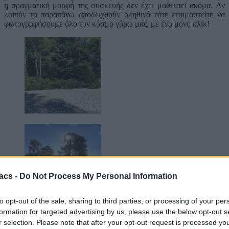
η πραγματική μορφή της συσκευής δεν έχει μαθευτεί ακόμα. Αν
λοιπόν τα παραπάνω αποδειχθούν αληθινά τότε ετοιμαστείτε να
φωτογραφήσουμε όλο τον κόσμο γύρω μας, με ένα μόνο κλίκ!
acs -
Do Not Process My Personal Information
to opt-out of the sale, sharing to third parties, or processing of your per
formation for targeted advertising by us, please use the below opt-out s
Πηγή
r selection. Please note that after your opt-out request is processed y