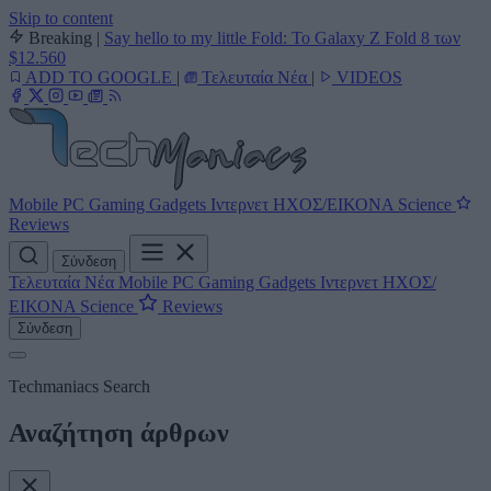
Skip to content
Breaking
|
Say hello to my little Fold: Το Galaxy Z Fold 8 των
$12.560
ADD TO GOOGLE
|
Τελευταία Νέα
|
VIDEOS
Mobile
PC
Gaming
Gadgets
Ιντερνετ
ΗΧΟΣ/ΕΙΚΟΝΑ
Science
Reviews
Σύνδεση
Τελευταία Νέα
Mobile
PC
Gaming
Gadgets
Ιντερνετ
ΗΧΟΣ/
ΕΙΚΟΝΑ
Science
Reviews
Σύνδεση
Techmaniacs Search
Αναζήτηση άρθρων