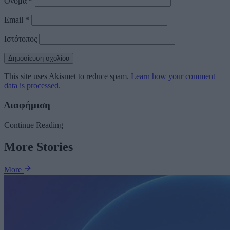
Όνομα
*
Email
*
Ιστότοπος
This site uses Akismet to reduce spam.
Learn how your comment
data is processed.
Διαφήμιση
Continue Reading
More Stories
More