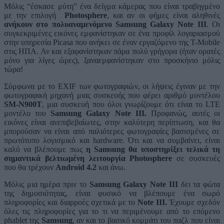
Μόλις “έσκασε μύτη” ένα δείγμα κάμερας που είναι τραβηγμένο
με την επιλογή
Photosphere
, και αν οι φήμες είναι αληθινές
ανήκουν στο πολυαναμενόμενο Samsung Galaxy Note III
. Οι
συγκεκριμένες εικόνες εμφανίστηκαν σε ένα προφίλ λογαριασμού
στην υπηρεσία Picasa που ανήκει σε έναν εργαζόμενο της T-Mobile
στις ΗΠΑ. Αν και εξαφανίστηκαν πάρα πολύ γρήγορα (ήταν ορατές
μόνο για λίγες ώρες), ξαναεμφανίστηκαν στο προσκήνιο μόλις
τώρα!
Σύμφωνα με το EXIF των φωτογραφιών, οι λήψεις έγιναν με την
φωτογραφική μηχανή μιας συσκευής που φέρει αριθμό μοντέλου
SM-N900T
, μια συσκευή που όλοι γνωρίζουμε ότι είναι το LTE
μοντέλο του
Samsung Galaxy Note III.
Προφανώς, αυτές οι
εικόνες είναι ανεπιβεβαίωτες, στην καλύτερη περίπτωση, και θα
μπορούσαν να είναι από παλιότερες φωτογραφίες βασισμένες σε
πρωτότυπο λογισμικό και hardware. Ότι και να συμβαίνει, είναι
καλό να βλέπουμε πως
η Samsung θα υποστηρίξει τελικά τη
σημαντικά βελτιωμένη λειτουργία Photosphere
σε συσκευές
που θα τρέχουν
Android 4.2
και άνω.
Μόλις μια ημέρα πριν το
Samsung Galaxy Note ΙΙΙ
δει τα φώτα
της δημοσιότητας, είναι φυσικό να βλέπουμε ένα σωρό
πληροφορίες και διαρροές σχετικά με το
Note III.
Έχουμε σχεδόν
όλες τις πληροφορίες για το τι να περιμένουμε από το επόμενο
phablet της
Samsung
, αν και το βασικό κομμάτι του παζλ που είναι