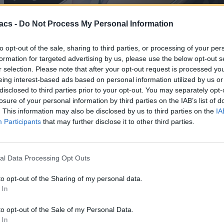
acs -
Do Not Process My Personal Information
to opt-out of the sale, sharing to third parties, or processing of your per
Τιμολογιακά η συσκευή κυκλοφορεί στα $280 και μέχρι στιγμής
formation for targeted advertising by us, please use the below opt-out s
δεν έχουμε κάποια ενημέρωση για κυκλοφορία στην Ευρώπη.
r selection. Please note that after your opt-out request is processed y
Πηγή:
Samsung Vietnam
eing interest-based ads based on personal information utilized by us or
disclosed to third parties prior to your opt-out. You may separately opt-
Ακολουθήστε μας
losure of your personal information by third parties on the IAB’s list of
. This information may also be disclosed by us to third parties on the
IA
Ακολουθήστε το Techmaniacs.gr στο Google News για να
Participants
that may further disclose it to other third parties.
διαβάζετε πρώτοι όλα τα τεχνολογικά νέα, ή προσθέστε μας στον
RSS feed reader και στα social media σας.
al Data Processing Opt Outs
to opt-out of the Sharing of my personal data.
 In
to opt-out of the Sale of my Personal Data.
 In