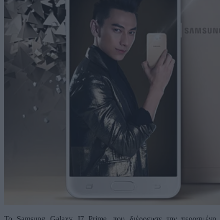
Το Samsung Galaxy J7 Prime, που διέρρευσε την περασμένη