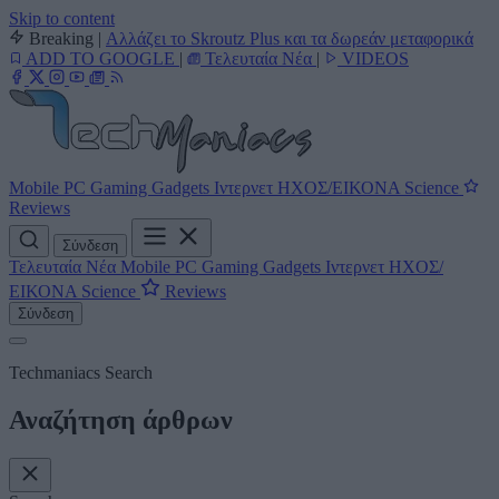
Skip to content
Breaking
|
Αλλάζει το Skroutz Plus και τα δωρεάν μεταφορικά
ADD TO GOOGLE
|
Τελευταία Νέα
|
VIDEOS
Mobile
PC
Gaming
Gadgets
Ιντερνετ
ΗΧΟΣ/ΕΙΚΟΝΑ
Science
Reviews
Σύνδεση
Τελευταία Νέα
Mobile
PC
Gaming
Gadgets
Ιντερνετ
ΗΧΟΣ/
ΕΙΚΟΝΑ
Science
Reviews
Σύνδεση
Techmaniacs Search
Αναζήτηση άρθρων