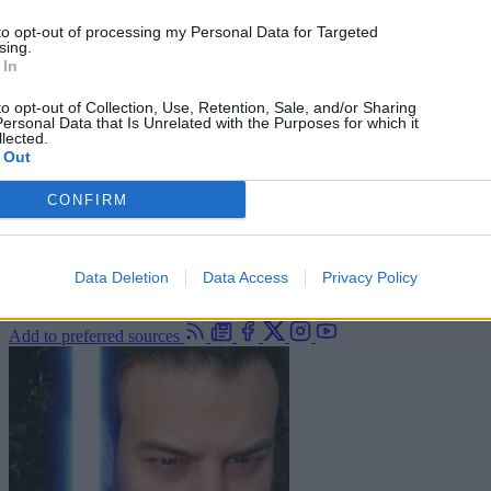
to opt-out of processing my Personal Data for Targeted
sing.
 In
to opt-out of Collection, Use, Retention, Sale, and/or Sharing
ersonal Data that Is Unrelated with the Purposes for which it
lected.
 Out
CONFIRM
Data Deletion
Data Access
Privacy Policy
Add to preferred sources