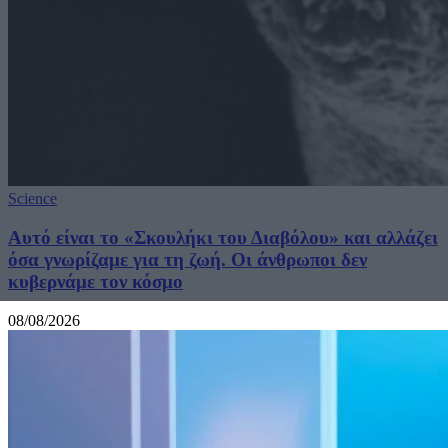
Science
Αυτό είναι το «Σκουλήκι του Διαβόλου» και αλλάζει
όσα γνωρίζαμε για τη ζωή. Οι άνθρωποι δεν
κυβερνάμε τον κόσμο
08/08/2026