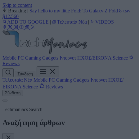
Skip to content
Breaking
|
Say hello to my little Fold: Το Galaxy Z Fold 8 των
$12.560
ADD TO GOOGLE
|
Τελευταία Νέα
|
VIDEOS
Mobile
PC
Gaming
Gadgets
Ιντερνετ
ΗΧΟΣ/ΕΙΚΟΝΑ
Science
Reviews
Σύνδεση
Τελευταία Νέα
Mobile
PC
Gaming
Gadgets
Ιντερνετ
ΗΧΟΣ/
ΕΙΚΟΝΑ
Science
Reviews
Σύνδεση
Techmaniacs Search
Αναζήτηση άρθρων