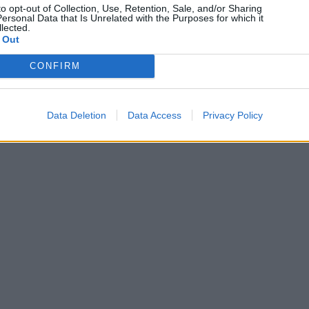
to opt-out of Collection, Use, Retention, Sale, and/or Sharing
ersonal Data that Is Unrelated with the Purposes for which it
lected.
 Out
CONFIRM
Data Deletion
Data Access
Privacy Policy