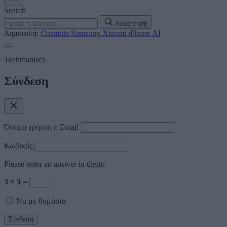
Search
Αναζήτηση
Δημοφιλή:
Cosmote
Samsung
Xiaomi
iPhone
AI
Techmaniacs
Σύνδεση
Όνομα χρήστη ή Email
Κωδικός
Please enter an answer in digits:
3 × 3 =
Να με θυμάσαι