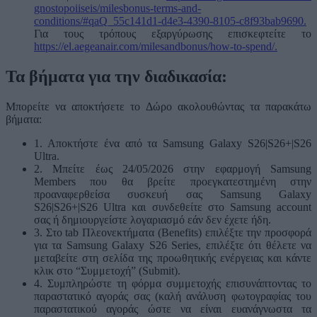
gnostopoiiseis/milesbonus-terms-and-
conditions/#qaQ_55c141d1-d4e3-4390-8105-c8f93bab9690.
Για τους τρόπους εξαργύρωσης επισκεφτείτε το
https://el.aegeanair.com/milesandbonus/how-to-spend/.
Τα βήματα για την διαδικασία:
Μπορείτε να αποκτήσετε το Δώρο ακολουθώντας τα παρακάτω
βήματα:
1. Αποκτήστε ένα από τα Samsung Galaxy S26|S26+|S26
Ultra.
2. Μπείτε έως 24/05/2026 στην εφαρμογή Samsung
Members που θα βρείτε προεγκατεστημένη στην
προαναφερθείσα συσκευή σας Samsung Galaxy
S26|S26+|S26 Ultra και συνδεθείτε στο Samsung account
σας ή δημιουργείστε λογαριασμό εάν δεν έχετε ήδη.
3. Στο tab Πλεονεκτήματα (Benefits) επιλέξτε την προσφορά
για τα Samsung Galaxy S26 Series, επιλέξτε ότι θέλετε να
μεταβείτε στη σελίδα της προωθητικής ενέργειας και κάντε
κλικ στο “Συμμετοχή” (Submit).
4. Συμπληρώστε τη φόρμα συμμετοχής επισυνάπτοντας το
παραστατικό αγοράς σας (καλή ανάλυση φωτογραφίας του
παραστατικού αγοράς ώστε να είναι ευανάγνωστα τα