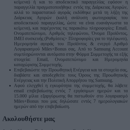
κείμενα) ή και το αποδεικτικό παραγγελίας εφόσον η
παραγγελία πραγματοποιήθηκε εντός της Διάρκειας Αγορών,
αλλά το παραστατικό αγοράς εκδόθηκε μετά τη λήξη της
Διάρκειας Αγορών (καλή ανάλυση φωτογραφίας του
αποδεικτικού παραγγελίας, ώστε να είναι ευανάγνωστα τα
κείμενα), και παρέχοντας τις παρακάτω πληροφορίες: Email,
Ονοματεπώνυμο, Αριθμός τηλεφώνου, Όνομα Προϊόντος,
IMEI συσκευής (Ρυθμίσεις> Πληροφορίες για το τηλέφωνο),
Ημερομηνία αγοράς του Προϊόντος & ενεργό Αριθμό
Λογαριασμού Miles+Bonus σας. Από το Samsung Account
συμπληρώνονται αυτόματα στην Φόρμα Συμμετοχής τα εξής
στοιχεία: Email, Ονοματεπώνυμο και Ημερομηνία
καταχώρισης Συμμετοχής.
Επιβεβαιώστε την Προωθητική Ενέργεια και τα στοιχεία σας,
διαβάστε και αποδεχθείτε τους Όρους της Προωθητικής
Ενέργειας και την Πολιτική Απορρήτου της Samsung.
Αφού ελεγχθεί η εγκυρότητα της συμμετοχής, θα λάβετε
email επιβεβαίωσης εντός 7 εργάσιμων ημερών και τα
15.000 μίλια εξαργύρωσης θα πιστωθούν στο λογαριασμό
Miles+Bonus που μας δηλώσατε εντός 7 ημερολογιακών
ημερών από την επιβεβαίωση.
Ακολουθήστε μας