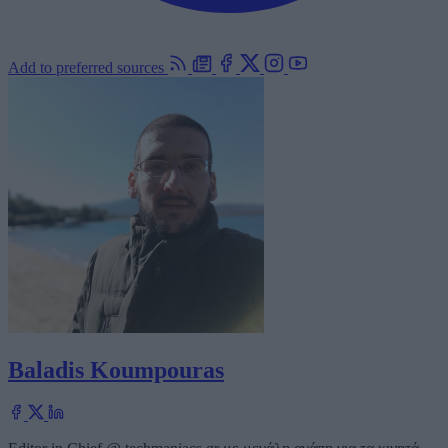
Add to preferred sources
Baladis Koumpouras