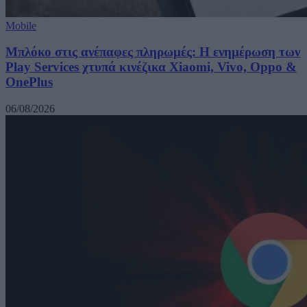
Mobile
Μπλόκο στις ανέπαφες πληρωμές: Η ενημέρωση των
Play Services χτυπά κινέζικα Xiaomi, Vivo, Oppo &
OnePlus
06/08/2026