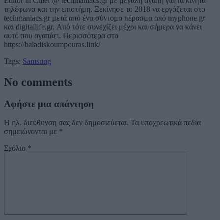
Editor in Chief @ techmaniacs.gr με μεγάλη αγάπη για τα κινητά
τηλέφωνα και την επιστήμη. Ξεκίνησε το 2018 να εργάζεται στο
techmaniacs.gr μετά από ένα σύντομο πέρασμα από myphone.gr
και digitallife.gr. Από τότε συνεχίζει μέχρι και σήμερα να κάνει
αυτό που αγαπάει. Περισσότερα στο
https://baladiskoumpouras.link/
Tags:
Samsung
No comments
Αφήστε μια απάντηση
Η ηλ. διεύθυνση σας δεν δημοσιεύεται.
Τα υποχρεωτικά πεδία
σημειώνονται με
*
Σχόλιο
*