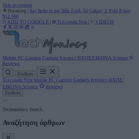
Skip to content
Breaking
|
Say hello to my little Fold: Το Galaxy Z Fold 8 των
$12.560
ADD TO GOOGLE
|
Τελευταία Νέα
|
VIDEOS
Mobile
PC
Gaming
Gadgets
Ιντερνετ
ΗΧΟΣ/ΕΙΚΟΝΑ
Science
Reviews
Σύνδεση
Τελευταία Νέα
Mobile
PC
Gaming
Gadgets
Ιντερνετ
ΗΧΟΣ/
ΕΙΚΟΝΑ
Science
Reviews
Σύνδεση
Techmaniacs Search
Αναζήτηση άρθρων