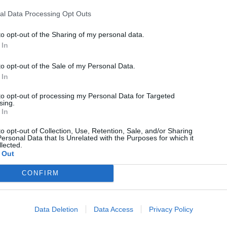
al Data Processing Opt Outs
to opt-out of the Sharing of my personal data.
 In
to opt-out of the Sale of my Personal Data.
 In
to opt-out of processing my Personal Data for Targeted
sing.
 In
to opt-out of Collection, Use, Retention, Sale, and/or Sharing
ersonal Data that Is Unrelated with the Purposes for which it
lected.
 Out
Science
CONFIRM
Brown University: Να γιατί διαστέλλονται οι κόρες
των ματιών όταν κάτι μας αιφνιδιάζει
Data Deletion
Data Access
Privacy Policy
06/08/2026