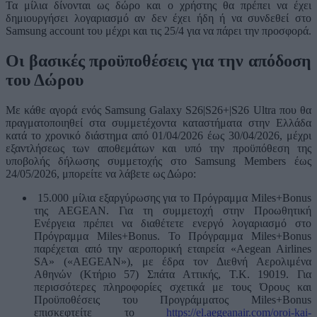
Τα μίλια δίνονται ως δώρο και ο χρήστης θα πρέπει να έχει
δημιουργήσει λογαριασμό αν δεν έχει ήδη ή να συνδεθεί στο
Samsung account του μέχρι και τις 25/4 για να πάρει την προσφορά.
Οι βασικές προϋποθέσεις για την απόδοση
του Δώρου
Με κάθε αγορά ενός Samsung Galaxy S26|S26+|S26 Ultra που θα
πραγματοποιηθεί στα συμμετέχοντα καταστήματα στην Ελλάδα
κατά το χρονικό διάστημα από 01/04/2026 έως 30/04/2026, μέχρι
εξαντλήσεως των αποθεμάτων και υπό την προϋπόθεση της
υποβολής δήλωσης συμμετοχής στο Samsung Members έως
24/05/2026, μπορείτε να λάβετε ως Δώρο:
15.000 μίλια εξαργύρωσης για το Πρόγραμμα Miles+Bonus
της AEGEAN. Για τη συμμετοχή στην Προωθητική
Ενέργεια πρέπει να διαθέτετε ενεργό λογαριασμό στο
Πρόγραμμα Miles+Bonus. To Πρόγραμμα Miles+Bonus
παρέχεται από την αεροπορική εταιρεία «Aegean Airlines
SA» («AEGEAN»), με έδρα τον Διεθνή Αερολιμένα
Αθηνών (Κτήριο 57) Σπάτα Αττικής, Τ.Κ. 19019. Για
περισσότερες πληροφορίες σχετικά με τους Όρους και
Προϋποθέσεις του Προγράμματος Miles+Bonus
επισκεφτείτε το
https://el.aegeanair.com/oroi-kai-