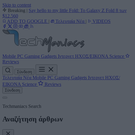
Skip to content
Breaking
|
Say hello to my little Fold: Το Galaxy Z Fold 8 των
$12.560
ADD TO GOOGLE
|
Τελευταία Νέα
|
VIDEOS
Mobile
PC
Gaming
Gadgets
Ιντερνετ
ΗΧΟΣ/ΕΙΚΟΝΑ
Science
Reviews
Σύνδεση
Τελευταία Νέα
Mobile
PC
Gaming
Gadgets
Ιντερνετ
ΗΧΟΣ/
ΕΙΚΟΝΑ
Science
Reviews
Σύνδεση
Techmaniacs Search
Αναζήτηση άρθρων