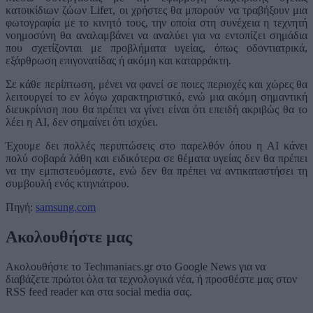
κατοικίδιων ζώων Lifeτ, οι χρήστες θα μπορούν να τραβήξουν μια
φωτογραφία με το κινητό τους, την οποία στη συνέχεια η τεχνητή
νοημοσύνη θα αναλαμβάνει να αναλύει για να εντοπίζει σημάδια
που σχετίζονται με προβλήματα υγείας, όπως οδοντιατρικά,
εξάρθρωση επιγονατίδας ή ακόμη και καταρράκτη.
Σε κάθε περίπτωση, μένει να φανεί σε ποιες περιοχές και χώρες θα
λειτουργεί το εν λόγω χαρακτηριστικό, ενώ μια ακόμη σημαντική
διευκρίνιση που θα πρέπει να γίνει είναι ότι επειδή ακριβώς θα το
λέει η AI, δεν σημαίνει ότι ισχύει.
Έχουμε δει πολλές περιπτώσεις στο παρελθόν όπου η AI κάνει
πολύ σοβαρά λάθη και ειδικότερα σε θέματα υγείας δεν θα πρέπει
να την εμπιστευόμαστε, ενώ δεν θα πρέπει να αντικαταστήσει τη
συμβουλή ενός κτηνιάτρου.
Πηγή:
samsung.com
Ακολουθήστε μας
Ακολουθήστε το Techmaniacs.gr στο Google News για να
διαβάζετε πρώτοι όλα τα τεχνολογικά νέα, ή προσθέστε μας στον
RSS feed reader και στα social media σας.