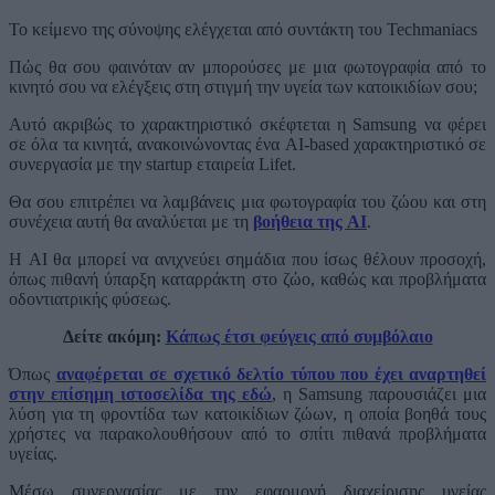
Το κείμενο της σύνοψης ελέγχεται από συντάκτη του Techmaniacs
Πώς θα σου φαινόταν αν μπορούσες με μια φωτογραφία από το
κινητό σου να ελέγξεις στη στιγμή την υγεία των κατοικιδίων σου;
Αυτό ακριβώς το χαρακτηριστικό σκέφτεται η Samsung να φέρει
σε όλα τα κινητά, ανακοινώνοντας ένα AI-based χαρακτηριστικό σε
συνεργασία με την startup εταιρεία Lifet.
Θα σου επιτρέπει να λαμβάνεις μια φωτογραφία του ζώου και στη
συνέχεια αυτή θα αναλύεται με τη
βοήθεια της AI
.
Η AI θα μπορεί να ανιχνεύει σημάδια που ίσως θέλουν προσοχή,
όπως πιθανή ύπαρξη καταρράκτη στο ζώο, καθώς και προβλήματα
οδοντιατρικής φύσεως.
Δείτε ακόμη:
Κάπως έτσι φεύγεις από συμβόλαιο
Όπως
αναφέρεται σε σχετικό δελτίο τύπου που έχει αναρτηθεί
στην επίσημη ιστοσελίδα της εδώ
, η Samsung παρουσιάζει μια
λύση για τη φροντίδα των κατοικίδιων ζώων, η οποία βοηθά τους
χρήστες να παρακολουθήσουν από το σπίτι πιθανά προβλήματα
υγείας.
Μέσω συνεργασίας με την εφαρμογή διαχείρισης υγείας