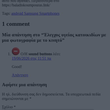
αυτό που αγαπάει. Περισσότερα στο
https://baladiskoumpouras.link/
Tags:
android
Samsung
Smartphones
1 comment
Μία απάντηση στο “Έλεγχος υγείας κατοικιδίων με
μια φωτογραφία με το κινητό”
Ο/Η
sound buttons
λέει:
19/06/2026 στις 11:51 πμ
Good!
Απάντηση
Αφήστε μια απάντηση
Η ηλ. διεύθυνση σας δεν δημοσιεύεται.
Τα υποχρεωτικά πεδία
σημειώνονται με
*
Σχόλιο
*