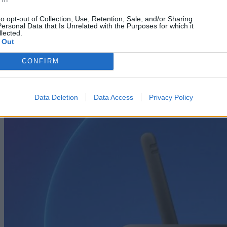
PC / Laptop
to opt-out of Collection, Use, Retention, Sale, and/or Sharing
ersonal Data that Is Unrelated with the Purposes for which it
Τέλος τα αντίγραφα ασφαλείας φωτογραφιών στο
lected.
 Out
Google Photos στις 10 Αυγούστου 2026
CONFIRM
07/08/2026
Data Deletion
Data Access
Privacy Policy