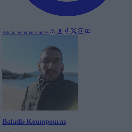
Add to preferred sources
Baladis Koumpouras