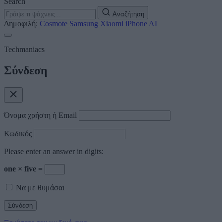
Search
Αναζήτηση
Δημοφιλή:
Cosmote
Samsung
Xiaomi
iPhone
AI
Techmaniacs
Σύνδεση
Όνομα χρήστη ή Email
Κωδικός
Please enter an answer in digits:
one × five =
Να με θυμάσαι