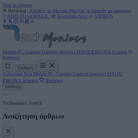
Skip to content
Breaking
|
Αλλάζει το Skroutz Plus και τα δωρεάν μεταφορικά
ADD TO GOOGLE
|
Τελευταία Νέα
|
VIDEOS
Mobile
PC
Gaming
Gadgets
Ιντερνετ
ΗΧΟΣ/ΕΙΚΟΝΑ
Science
Reviews
Σύνδεση
Τελευταία Νέα
Mobile
PC
Gaming
Gadgets
Ιντερνετ
ΗΧΟΣ/
ΕΙΚΟΝΑ
Science
Reviews
Σύνδεση
Techmaniacs Search
Αναζήτηση άρθρων