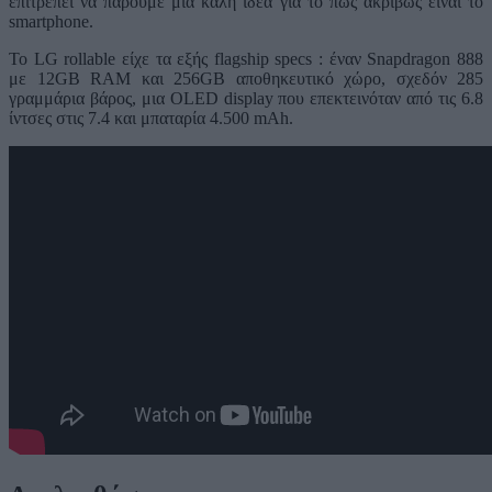
επιτρέπει να πάρουμε μια καλή ιδέα για το πως ακριβώς είναι το
smartphone.
To LG rollable είχε τα εξής flagship specs : έναν Snapdragon 888
με 12GB RAM και 256GB αποθηκευτικό χώρο, σχεδόν 285
γραμμάρια βάρος, μια OLED display που επεκτεινόταν από τις 6.8
ίντσες στις 7.4 και μπαταρία 4.500 mAh.