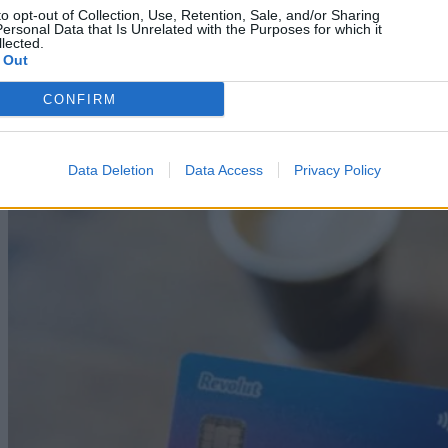
Science
to opt-out of Collection, Use, Retention, Sale, and/or Sharing
ersonal Data that Is Unrelated with the Purposes for which it
lected.
NASA: Σε διαστρική ρύθμιση Μεγάλης Έκρηξης
 Out
για να σώσει το Voyager 2
CONFIRM
09/08/2026
Data Deletion
Data Access
Privacy Policy