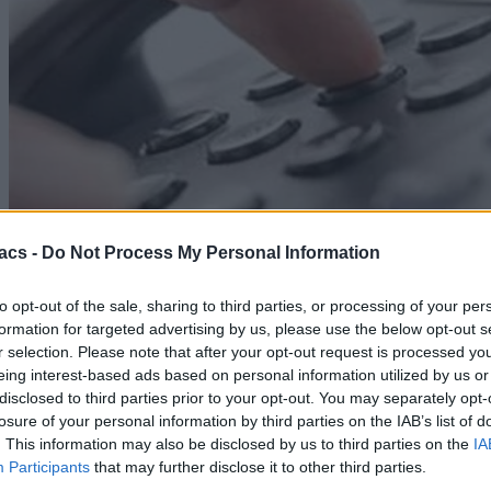
acs -
Do Not Process My Personal Information
Technology
to opt-out of the sale, sharing to third parties, or processing of your per
formation for targeted advertising by us, please use the below opt-out s
Απόφαση σταθμός με τη Γαλλία να βάζει τέλος στις
r selection. Please note that after your opt-out request is processed y
τηλεφωνικές πωλήσεις
eing interest-based ads based on personal information utilized by us or
disclosed to third parties prior to your opt-out. You may separately opt-
07/08/2026
losure of your personal information by third parties on the IAB’s list of
. This information may also be disclosed by us to third parties on the
IA
Participants
that may further disclose it to other third parties.