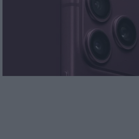
Technology
iPhone 18 Pro: Αυτές είναι οι ενδεχόμενες νέες τιμές
– Αυξήσεις κατά 250$ – 300$