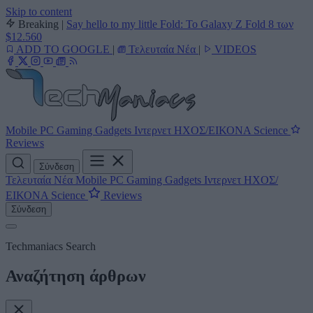
Skip to content
Breaking
|
Say hello to my little Fold: Το Galaxy Z Fold 8 των
$12.560
ADD TO GOOGLE
|
Τελευταία Νέα
|
VIDEOS
Mobile
PC
Gaming
Gadgets
Ιντερνετ
ΗΧΟΣ/ΕΙΚΟΝΑ
Science
Reviews
Σύνδεση
Τελευταία Νέα
Mobile
PC
Gaming
Gadgets
Ιντερνετ
ΗΧΟΣ/
ΕΙΚΟΝΑ
Science
Reviews
Σύνδεση
Techmaniacs Search
Αναζήτηση άρθρων