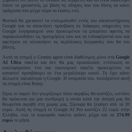
όποτε το χρειαστείς, με βάση τις οδηγίες που του δίνεις να κάνει
πράγματα που μέχρι τώρα τα έκανες εσύ.
Φυσικά θα χρειαστεί να ενσωματωθεί εντός του οικοσυστήματος
Google και να αποκτήσει πρόσβαση σε διάφορες υπηρεσίες του
Google λογαριασμού σου προκειμένου να μπορέσει αφενός να
παρακολουθήσει τις προτιμήσεις σου και τα ενδιαφέροντά σου και
αφετέρου να υλοποιήσει τις περίπλοκες διεργασίες που θα του
βάλεις.
Αυτή τη στιγμή ο Gemini agent είναι διαθέσιμος μόνο στα
Google
AI Ultra
πακέτα και δεν θα μας προκαλούσε εντύπωση αν
κυκλοφορούσε ένα πιο οικονομικό πακέτο προκειμένου να
καταστεί προσβάσιμο σε ένα μεγαλύτερο κοινό. Το έχει κάνει
άλλωστε παλαιότερα η Google. Η ονομασία του, τουλάχιστον αυτή
τη στιγμή είναι Remy.
Προς το παρόν δεν γνωρίζουμε πόσο ακριβώς θα κοστίζει, ωστόσο
θα πρόκειται για μια συνδρομή η οποία κατά την άποψή μας θα
θεωρείται ακριβή στη χώρας μας. Σίγουρα θα ξεφύγει από τα 20
ευρώ. Αυτή τη στιγμή το Google AI Pro κοστίζει 22 ευρώ στην
Ελλάδα, ενώ το κορυφαίο πακέτο φτάνει μέχρι και τα
274.99
ευρώ
το μήνα.