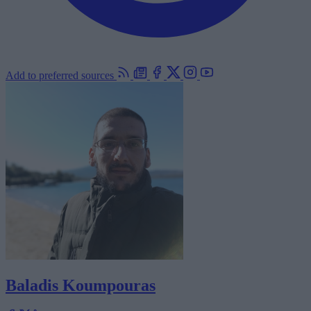
Add to preferred sources
Baladis Koumpouras