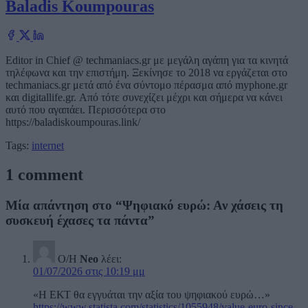
Baladis Koumpouras
Editor in Chief @ techmaniacs.gr με μεγάλη αγάπη για τα κινητά
τηλέφωνα και την επιστήμη. Ξεκίνησε το 2018 να εργάζεται στο
techmaniacs.gr μετά από ένα σύντομο πέρασμα από myphone.gr
και digitallife.gr. Από τότε συνεχίζει μέχρι και σήμερα να κάνει
αυτό που αγαπάει. Περισσότερα στο
https://baladiskoumpouras.link/
Tags:
internet
1 comment
Μία απάντηση στο “Ψηφιακό ευρώ: Αν χάσεις τη
συσκευή έχασες τα πάντα”
Ο/Η
Neo
λέει:
01/07/2026 στις 10:19 μμ
«Η ΕΚΤ θα εγγυάται την αξία του ψηφιακού ευρώ…»
https://www.statista.com/statistics/1055948/value-euro-since-