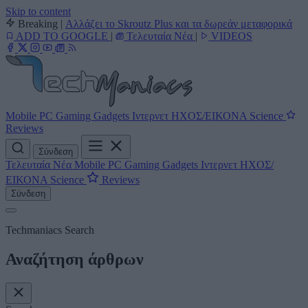
Skip to content
Breaking
|
Αλλάζει το Skroutz Plus και τα δωρεάν μεταφορικά
ADD TO GOOGLE
|
Τελευταία Νέα
|
VIDEOS
Mobile
PC
Gaming
Gadgets
Ιντερνετ
ΗΧΟΣ/ΕΙΚΟΝΑ
Science
Reviews
Σύνδεση
Τελευταία Νέα
Mobile
PC
Gaming
Gadgets
Ιντερνετ
ΗΧΟΣ/
ΕΙΚΟΝΑ
Science
Reviews
Σύνδεση
Techmaniacs Search
Αναζήτηση άρθρων