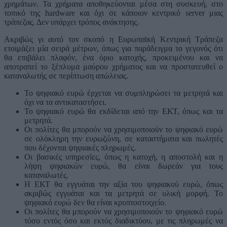
χρημάτων. Τα χρήματα αποθηκεύονται μέσα στη συσκευή, στο
τοπικό της hardware και όχι σε κάποιον κεντρικό server μιας
τράπεζας. Δεν υπάρχει τρόπος ανάκτησης.
Ακριβώς γι αυτό τον σκοπό η Ευρωπαϊκή Κεντρική Τράπεζα
ετοιμάζει μία σειρά μέτρων, όπως για παράδειγμα το γεγονός ότι
θα επιβάλει πλαφόν, ένα όριο κατοχής, προκειμένου και να
αποτραπεί το ξέπλυμα μαύρου χρήματος και να προστατευθεί ο
καταναλωτής σε περίπτωση απώλειας.
Το ψηφιακό ευρώ έρχεται να συμπληρώσει τα μετρητά και
όχι να τα αντικαταστήσει.
Το ψηφιακό ευρώ θα εκδίδεται από την ΕΚΤ, όπως και τα
μετρητά.
Οι πολίτες θα μπορούν να χρησιμοποιούν το ψηφιακό ευρώ
σε ολόκληρη την ευρωζώνη, σε καταστήματα και πωλητές
που δέχονται ψηφιακές πληρωμές.
Οι βασικές υπηρεσίες, όπως η κατοχή, η αποστολή και η
λήψη ψηφιακών ευρώ, θα είναι δωρεάν για τους
καταναλωτές.
Η ΕΚΤ θα εγγυάται την αξία του ψηφιακού ευρώ, όπως
ακριβώς εγγυάται και τα μετρητά σε υλική μορφή. Το
ψηφιακό ευρώ δεν θα είναι κρυπτοστοιχείο.
Οι πολίτες θα μπορούν να χρησιμοποιούν το ψηφιακό ευρώ
τόσο εντός όσο και εκτός διαδικτύου, με τις πληρωμές να