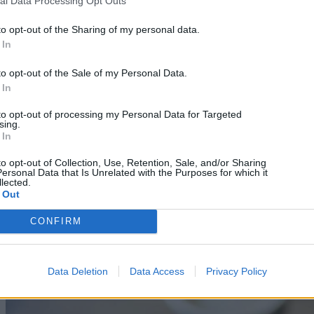
al Data Processing Opt Outs
to opt-out of the Sharing of my personal data.
 In
to opt-out of the Sale of my Personal Data.
 In
to opt-out of processing my Personal Data for Targeted
sing.
 In
Science
to opt-out of Collection, Use, Retention, Sale, and/or Sharing
ersonal Data that Is Unrelated with the Purposes for which it
Jamais vu: Το αντίθετο του Déjà Vu που κάνει το
lected.
οικείο να μοιάζει ξένο
 Out
09/08/2026
CONFIRM
Data Deletion
Data Access
Privacy Policy