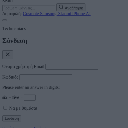
Search
Αναζήτηση
Δημοφιλή:
Cosmote
Samsung
Xiaomi
iPhone
AI
Techmaniacs
Σύνδεση
Όνομα χρήστη ή Email
Κωδικός
Please enter an answer in digits:
six + five =
Να με θυμάσαι