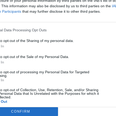
losure of your personal information by third parties on the IAB’s list of
. This information may also be disclosed by us to third parties on the
IA
Participants
that may further disclose it to other third parties.
Technology
al Data Processing Opt Outs
Starlink: Εντελώς δωρεάν ο εξοπλισμός και πάλι
to opt-out of the Sharing of my personal data.
στην Ελλάδα
 In
08/08/2026
to opt-out of the Sale of my Personal Data.
 In
to opt-out of processing my Personal Data for Targeted
sing.
 In
to opt-out of Collection, Use, Retention, Sale, and/or Sharing
ersonal Data that Is Unrelated with the Purposes for which it
lected.
 Out
CONFIRM