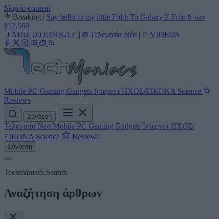
Skip to content
Breaking
|
Say hello to my little Fold: Το Galaxy Z Fold 8 των
$12.560
ADD TO GOOGLE
|
Τελευταία Νέα
|
VIDEOS
Mobile
PC
Gaming
Gadgets
Ιντερνετ
ΗΧΟΣ/ΕΙΚΟΝΑ
Science
Reviews
Σύνδεση
Τελευταία Νέα
Mobile
PC
Gaming
Gadgets
Ιντερνετ
ΗΧΟΣ/
ΕΙΚΟΝΑ
Science
Reviews
Σύνδεση
Techmaniacs Search
Αναζήτηση άρθρων