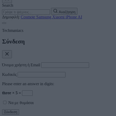
Search
Αναζήτηση
Δημοφιλή:
Cosmote
Samsung
Xiaomi
iPhone
AI
Techmaniacs
Σύνδεση
Όνομα χρήστη ή Email
Κωδικός
Please enter an answer in digits:
three × 5 =
Να με θυμάσαι