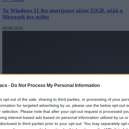
Τα Windows 11 δεν συστήνουν πλέον 32GB, αλλά η
Microsoft δεν πείθει
08/08/2026
acs -
Do Not Process My Personal Information
to opt-out of the sale, sharing to third parties, or processing of your per
formation for targeted advertising by us, please use the below opt-out s
r selection. Please note that after your opt-out request is processed y
eing interest-based ads based on personal information utilized by us or
disclosed to third parties prior to your opt-out. You may separately opt-